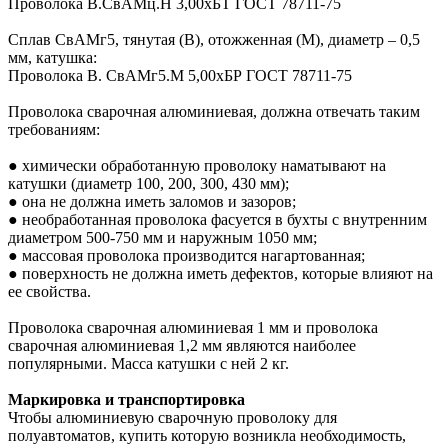
Проволока В.СвАМц.Н 3,00хБТ ГОСТ 78711-75
Сплав СвАМг5, тянутая (В), отожженная (М), диаметр – 0,5
мм, катушка:
Проволока В. СвАМг5.М 5,00хБР ГОСТ 78711-75
Проволока сварочная алюминиевая, должна отвечать таким
требованиям:
●
химически обработанную проволоку наматывают на
катушки (диаметр 100, 200, 300, 430 мм);
●
она не должна иметь заломов и зазоров;
●
необработанная проволока фасуется в бухты с внутренним
диаметром 500-750 мм и наружным 1050 мм;
●
массовая проволока производится нагартованная;
●
поверхность не должна иметь дефектов, которые влияют на
ее свойства.
Проволока сварочная алюминиевая 1 мм и проволока
сварочная алюминиевая 1,2 мм являются наиболее
популярными. Масса катушки с ней 2 кг.
Маркировка и транспортировка
Чтобы алюминиевую сварочную проволоку для
полуавтоматов, купить которую возникла необходимость,