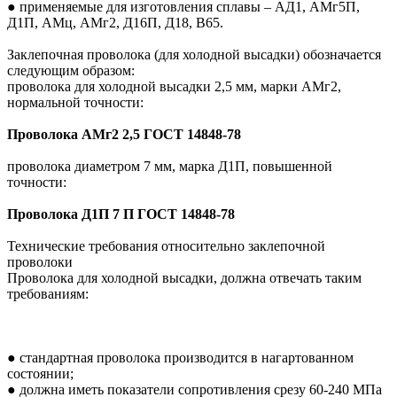
●
применяемые для изготовления сплавы – АД1, АМг5П,
Д1П, АМц, АМг2, Д16П, Д18, В65.
Заклепочная проволока (для холодной высадки) обозначается
следующим образом:
проволока для холодной высадки 2,5 мм, марки АМг2,
нормальной точности:
Проволока АМг2 2,5 ГОСТ 14848-78
проволока диаметром 7 мм, марка Д1П, повышенной
точности:
Проволока Д1П 7 П ГОСТ 14848-78
Технические требования относительно заклепочной
проволоки
Проволока для холодной высадки, должна отвечать таким
требованиям:
●
стандартная проволока производится в нагартованном
состоянии;
●
должна иметь показатели сопротивления срезу 60-240 МПа