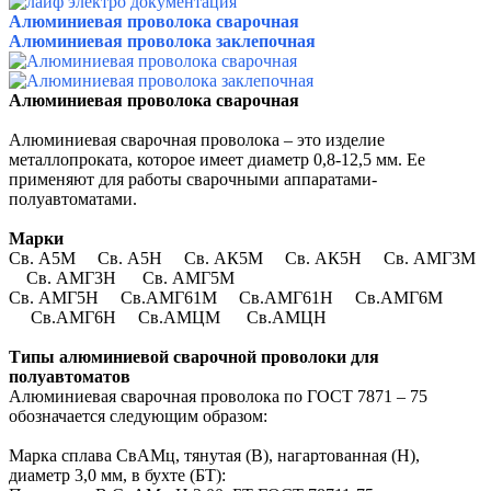
Алюминиевая проволока сварочная
Алюминиевая проволока заклепочная
Алюминиевая проволока сварочная
Алюминиевая сварочная проволока – это изделие
металлопроката, которое имеет диаметр 0,8-12,5 мм. Ее
применяют для работы сварочными аппаратами-
полуавтоматами.
Марки
Св. А5М Св. А5Н Св. АК5М Св. АК5Н Св. АМГ3М
Св. АМГ3Н Св. АМГ5М
Св. АМГ5Н Св.АМГ61М Св.АМГ61Н Св.АМГ6М
Св.АМГ6Н Св.АМЦМ Св.АМЦН
Типы алюминиевой сварочной проволоки для
полуавтоматов
Алюминиевая сварочная проволока по ГОСТ 7871 – 75
обозначается следующим образом:
Марка сплава СвАМц, тянутая (В), нагартованная (Н),
диаметр 3,0 мм, в бухте (БТ):