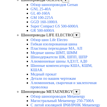
▼
Обзор шинопроводов Gersan
GNL 25-40A
GL 40-160A
GM 100-225A
GGD 160-1000A
Super Compact GS 500-6000A
GR 500-6000A
Шинопроводы LIFE ELECTRO
▼
Обзор шин Life Electro
Гибкая изолированная шина
Пластины переходные МА, АП
Медные шины ШМТ, ШММ
Шинодержатели ШК, ШПП, ШПР
Алюминиевые шины АД31Т, АД0
Шинные компенсаторы КША, КШМ,
КШАК
Медный прокат
Детали по вашим чертежам
Алюминиевая, cварочная и заклепочная
проволока
Шинопроводы METAENERGY
▼
Обзор шинопроводов Metaenergy
Магистральный Metaenergy 250-7500A
С литой изоляцией IP68/IP69K Metaenergy