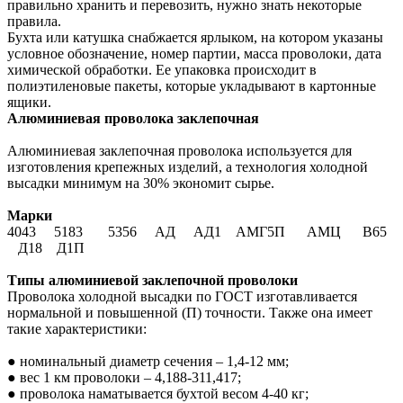
правильно хранить и перевозить, нужно знать некоторые
правила.
Бухта или катушка снабжается ярлыком, на котором указаны
условное обозначение, номер партии, масса проволоки, дата
химической обработки. Ее упаковка происходит в
полиэтиленовые пакеты, которые укладывают в картонные
ящики.
Алюминиевая проволока заклепочная
Алюминиевая заклепочная проволока используется для
изготовления крепежных изделий, а технология холодной
высадки минимум на 30% экономит сырье.
Марки
4043 5183 5356 АД АД1 АМГ5П АМЦ В65
Д18 Д1П
Типы алюминиевой заклепочной проволоки
Проволока холодной высадки по ГОСТ изготавливается
нормальной и повышенной (П) точности. Также она имеет
такие характеристики:
●
номинальный диаметр сечения – 1,4-12 мм;
●
вес 1 км проволоки – 4,188-311,417;
●
проволока наматывается бухтой весом 4-40 кг;