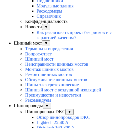
Подшипники
Модульные здания
Расходомеры
Справочник
Конфиденциальность
Новости
▼
Как реализовать проект без рисков и с
гарантией качества?
Шинный мост
▼
Термины и определения
Вопрос-ответ
Шинный мост
Неисправности шинных мостов
Монтаж шинных мостов
Ремонт шинных мостов
Обслуживание шинных мостов
Шины электротехнические
Шинный мост с воздушной изоляцией
Преимущества и недостатки
Рекомендуем
Шинопроводы
▼
Шинопроводы DKC
▼
Обзор шинопроводов DKC
Lightech 25-40 A
Distritech 160-800 A