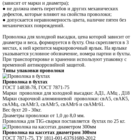
(зависит от марки и диаметра);
●
не должна иметь перегибов и других механических
дефектов, которые влияют на свойства проволоки;
●
допускается неравномерность цвета, наличие пятен без
механических повреждений.
Проволока для холодной высадки, цена которой зависит от
диаметра и веса, формируется в бухту. Она скрепляется в 3
местах, к ней крепится маркировочный ярлык. На ярлыке
указывается условное обозначение, номера партии и бухты.
При транспортировке и хранении используют упаковку с
временной антикоррозийной защитой.
Типы упаковки проволоки
Проволока в бухтах
ГОСТ 14838-78, ГОСТ 7871-75
Марки проволоки для холодной высадки: АД1, АМц , Д18
Марки сварочной алюминиевой проволоки: свА5, свАК5,
свАМц, свАМг3, свАМг5,
свАМг6 и свАМг61.
Вес бухт 20 - 30кг.
Диаметры проволоки от 1,0 до 8,0 мм.
Проволока для TIG-сварки поставляется бухтах по 25 кг.
Проволока на кассетах диаметром 300мм
ГОСТ 7871-75, ТУ 1811-001-63761680-2012