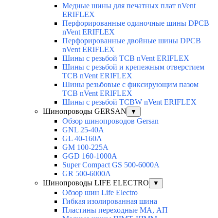
Медные шины для печатных плат nVent
ERIFLEX
Перфорированные одиночные шины DPCB
nVent ERIFLEX
Перфорированные двойные шины DPCB
nVent ERIFLEX
Шины с резьбой TCB nVent ERIFLEX
Шины с резьбой и крепежным отверстием
TCB nVent ERIFLEX
Шины резьбовые с фиксирующим пазом
TCB nVent ERIFLEX
Шины с резьбой TCBW nVent ERIFLEX
Шинопроводы GERSAN
▼
Обзор шинопроводов Gersan
GNL 25-40A
GL 40-160A
GM 100-225A
GGD 160-1000A
Super Compact GS 500-6000A
GR 500-6000A
Шинопроводы LIFE ELECTRO
▼
Обзор шин Life Electro
Гибкая изолированная шина
Пластины переходные МА, АП