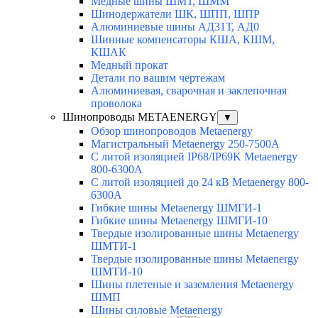
Медные шины ШМТ, ШММ
Шинодержатели ШК, ШПП, ШПР
Алюминиевые шины АД31Т, АД0
Шинные компенсаторы КША, КШМ,
КШАК
Медный прокат
Детали по вашим чертежам
Алюминиевая, cварочная и заклепочная
проволока
Шинопроводы METAENERGY
▼
Обзор шинопроводов Metaenergy
Магистральный Metaenergy 250-7500A
С литой изоляцией IP68/IP69K Metaenergy
800-6300A
С литой изоляцией до 24 кВ Metaenergy 800-
6300A
Гибкие шины Metaenergy ШМГИ-1
Гибкие шины Metaenergy ШМГИ-10
Твердые изолированные шины Metaenergy
ШМТИ-1
Твердые изолированные шины Metaenergy
ШМТИ-10
Шины плетеные и заземления Metaenergy
ШМП
Шины силовые Metaenergy