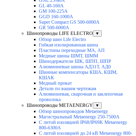
GNL 25-40A
GL 40-160A
GM 100-225A
GGD 160-1000A
Super Compact GS 500-6000A
GR 500-6000A
Шинопроводы LIFE ELECTRO
▼
Обзор шин Life Electro
Гибкая изолированная шина
Пластины переходные МА, АП
Медные шины ШМТ, ШММ
Шинодержатели ШК, ШПП, ШПР
Алюминиевые шины АД31Т, АД0
Шинные компенсаторы КША, КШМ,
КШАК
Медный прокат
Детали по вашим чертежам
Алюминиевая, cварочная и заклепочная
проволока
Шинопроводы METAENERGY
▼
Обзор шинопроводов Metaenergy
Магистральный Metaenergy 250-7500A
С литой изоляцией IP68/IP69K Metaenergy
800-6300A
С литой изоляцией до 24 кВ Metaenergy 800-