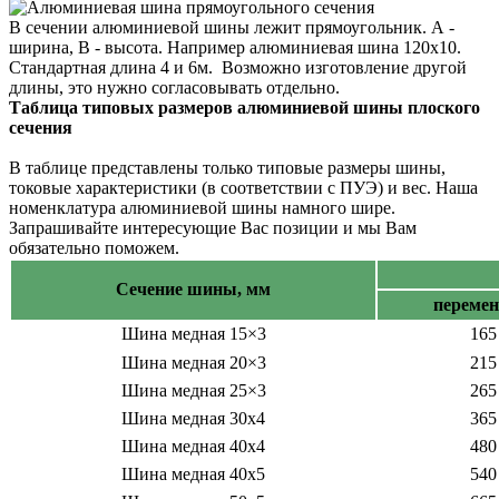
В сечении алюминиевой шины лежит прямоугольник. А -
ширина, В - высота. Например алюминиевая шина 120х10.
Стандартная длина 4 и 6м. Возможно изготовление другой
длины, это нужно согласовывать отдельно.
Таблица типовых размеров алюминиевой шины плоского
сечения
В таблице представлены только типовые размеры шины,
токовые характеристики (в соответствии с ПУЭ) и вес.
Наша
номенклатура алюминиевой шины намного шире.
Запрашивайте интересующие Вас позиции и мы Вам
обязательно поможем.
Сечение шины, мм
переме
Шина медная 15×3
165
Шина медная 20×3
215
Шина медная 25×3
265
Шина медная 30х4
365
Шина медная 40х4
480
Шина медная 40х5
540