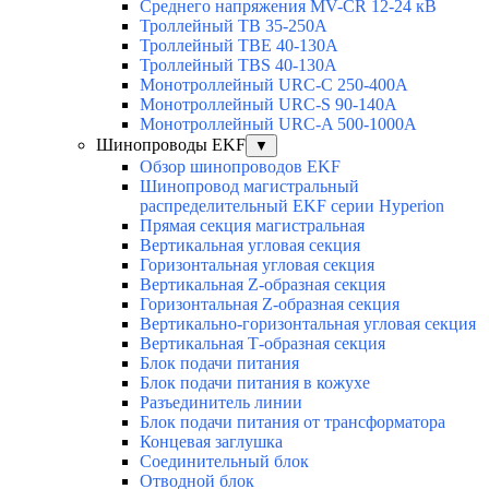
Среднего напряжения MV-CR 12-24 кВ
Троллейный TB 35-250A
Троллейный TBE 40-130A
Троллейный TBS 40-130A
Монотроллейный URC-C 250-400A
Монотроллейный URC-S 90-140A
Монотроллейный URC-A 500-1000A
Шинопроводы EKF
▼
Обзор шинопроводов EKF
Шинопровод магистральный
распределительный EKF серии Hyperion
Прямая секция магистральная
Вертикальная угловая секция
Горизонтальная угловая секция
Вертикальная Z-образная секция
Горизонтальная Z-образная секция
Вертикально-горизонтальная угловая секция
Вертикальная Т-образная секция
Блок подачи питания
Блок подачи питания в кожухе
Разъединитель линии
Блок подачи питания от трансформатора
Концевая заглушка
Соединительный блок
Отводной блок