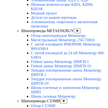
Алюминиевые шины АД31Т, АД0
Шинные компенсаторы КША, КШМ,
КШАК
Медный прокат
Детали по вашим чертежам
Алюминиевая, cварочная и заклепочная
проволока
Шинопроводы METAENERGY
▼
Обзор шинопроводов Metaenergy
Магистральный Metaenergy 250-7500A
С литой изоляцией IP68/IP69K Metaenergy
800-6300A
С литой изоляцией до 24 кВ Metaenergy 800-
6300A
Гибкие шины Metaenergy ШМГИ-1
Гибкие шины Metaenergy ШМГИ-10
Твердые изолированные шины Metaenergy
ШМТИ-1
Твердые изолированные шины Metaenergy
ШМТИ-10
Шины плетеные и заземления Metaenergy
ШМП
Шины силовые Metaenergy
Шинопроводы СЗЭМИ
▼
Обзор СЗЭМИ