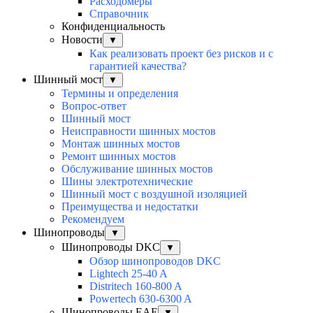
Расходомеры
Справочник
Конфиденциальность
Новости
▼
Как реализовать проект без рисков и с
гарантией качества?
Шинный мост
▼
Термины и определения
Вопрос-ответ
Шинный мост
Неисправности шинных мостов
Монтаж шинных мостов
Ремонт шинных мостов
Обслуживание шинных мостов
Шины электротехнические
Шинный мост с воздушной изоляцией
Преимущества и недостатки
Рекомендуем
Шинопроводы
▼
Шинопроводы DKC
▼
Обзор шинопроводов DKC
Lightech 25-40 A
Distritech 160-800 A
Powertech 630-6300 A
Шинопроводы EAE
▼