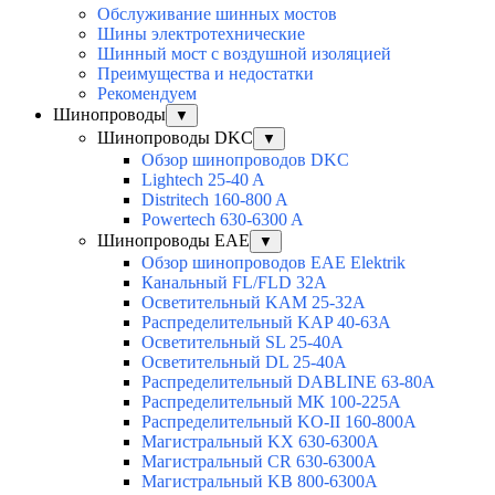
Обслуживание шинных мостов
Шины электротехнические
Шинный мост с воздушной изоляцией
Преимущества и недостатки
Рекомендуем
Шинопроводы
▼
Шинопроводы DKC
▼
Обзор шинопроводов DKC
Lightech 25-40 A
Distritech 160-800 A
Powertech 630-6300 A
Шинопроводы EAE
▼
Обзор шинопроводов EAE Elektrik
Канальный FL/FLD 32A
Осветительный KAM 25-32А
Распределительный KAP 40-63A
Осветительный SL 25-40А
Осветительный DL 25-40А
Распределительный DABLINE 63-80A
Распределительный МК 100-225А
Распределительный KO-II 160-800А
Магистральный KX 630-6300А
Магистральный CR 630-6300А
Магистральный KB 800-6300А