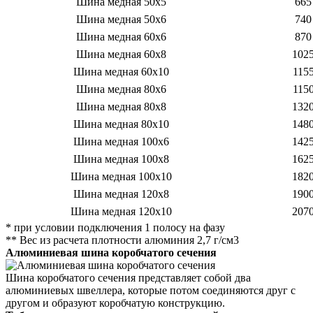
Шина медная 50х5
665
Шина медная 50х6
740
Шина медная 60х6
870
Шина медная 60х8
102
Шина медная 60х10
115
Шина медная 80х6
115
Шина медная 80х8
132
Шина медная 80х10
148
Шина медная 100х6
142
Шина медная 100х8
162
Шина медная 100х10
182
Шина медная 120х8
190
Шина медная 120х10
207
* при условии подключения 1 полосу на фазу
** Вес из расчета плотности
алюминия 2,7 г/см3
Алюминиевая шина коробчатого сечения
Шина коробчатого сечения представляет собой два
алюминиевых швеллера, которые потом соединяются друг с
другом и образуют коробчатую конструкцию.