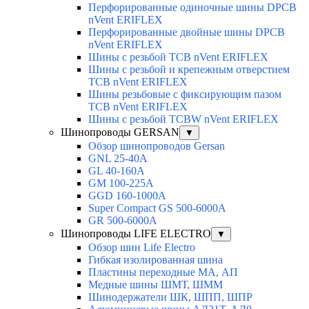
Перфорированные одиночные шины DPCB
nVent ERIFLEX
Перфорированные двойные шины DPCB
nVent ERIFLEX
Шины с резьбой TCB nVent ERIFLEX
Шины с резьбой и крепежным отверстием
TCB nVent ERIFLEX
Шины резьбовые с фиксирующим пазом
TCB nVent ERIFLEX
Шины с резьбой TCBW nVent ERIFLEX
Шинопроводы GERSAN
▼
Обзор шинопроводов Gersan
GNL 25-40A
GL 40-160A
GM 100-225A
GGD 160-1000A
Super Compact GS 500-6000A
GR 500-6000A
Шинопроводы LIFE ELECTRO
▼
Обзор шин Life Electro
Гибкая изолированная шина
Пластины переходные МА, АП
Медные шины ШМТ, ШММ
Шинодержатели ШК, ШПП, ШПР