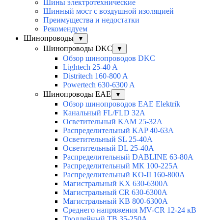
Шины электротехнические
Шинный мост с воздушной изоляцией
Преимущества и недостатки
Рекомендуем
Шинопроводы
▼
Шинопроводы DKC
▼
Обзор шинопроводов DKC
Lightech 25-40 A
Distritech 160-800 A
Powertech 630-6300 A
Шинопроводы EAE
▼
Обзор шинопроводов EAE Elektrik
Канальный FL/FLD 32A
Осветительный KAM 25-32А
Распределительный KAP 40-63A
Осветительный SL 25-40А
Осветительный DL 25-40А
Распределительный DABLINE 63-80A
Распределительный МК 100-225А
Распределительный KO-II 160-800А
Магистральный KX 630-6300А
Магистральный CR 630-6300А
Магистральный KB 800-6300А
Среднего напряжения MV-CR 12-24 кВ
Троллейный TB 35-250A