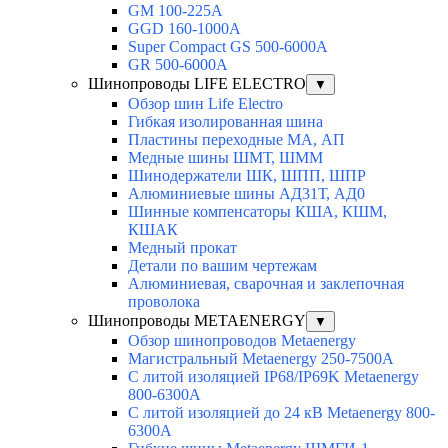
GM 100-225A
GGD 160-1000A
Super Compact GS 500-6000A
GR 500-6000A
Шинопроводы LIFE ELECTRO
▼
Обзор шин Life Electro
Гибкая изолированная шина
Пластины переходные МА, АП
Медные шины ШМТ, ШММ
Шинодержатели ШК, ШПП, ШПР
Алюминиевые шины АД31Т, АД0
Шинные компенсаторы КША, КШМ,
КШАК
Медный прокат
Детали по вашим чертежам
Алюминиевая, cварочная и заклепочная
проволока
Шинопроводы METAENERGY
▼
Обзор шинопроводов Metaenergy
Магистральный Metaenergy 250-7500A
С литой изоляцией IP68/IP69K Metaenergy
800-6300A
С литой изоляцией до 24 кВ Metaenergy 800-
6300A