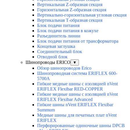
Вертикальная Z-образная секция
Горизонтальная Z-образная секция
Вертикально-горизонтальная угловая секция
Вертикальная Т-образная секция
Блок подачи питания
Блок подачи питания в кожухе
Разъединитель линии
Блок подачи питания от трансформатора
Концевая заглушка
Соединительный блок
Отводной блок
Шинопроводы ERICO
▼
Обзор шинопроводов Erico
Шинопроводная система ERIFLEX 600-
5700A
Гибкие медные шины с изоляцией nVent
ERIFLEX Flexibar RED-COPPER
Гибкие медные шины с изоляцией nVent
ERIFLEX Flexibar Advanced
Гибкие шины nVent ERIFLEX Flexibar
Summum
Медные шины для печатных плат nVent
ERIFLEX
Перфорированные одиночные шины DPCB