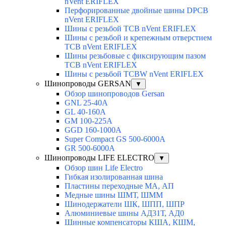
nVent ERIFLEX
Перфорированные двойные шины DPCB
nVent ERIFLEX
Шины с резьбой TCB nVent ERIFLEX
Шины с резьбой и крепежным отверстием
TCB nVent ERIFLEX
Шины резьбовые с фиксирующим пазом
TCB nVent ERIFLEX
Шины с резьбой TCBW nVent ERIFLEX
Шинопроводы GERSAN
▼
Обзор шинопроводов Gersan
GNL 25-40A
GL 40-160A
GM 100-225A
GGD 160-1000A
Super Compact GS 500-6000A
GR 500-6000A
Шинопроводы LIFE ELECTRO
▼
Обзор шин Life Electro
Гибкая изолированная шина
Пластины переходные МА, АП
Медные шины ШМТ, ШММ
Шинодержатели ШК, ШПП, ШПР
Алюминиевые шины АД31Т, АД0
Шинные компенсаторы КША, КШМ,