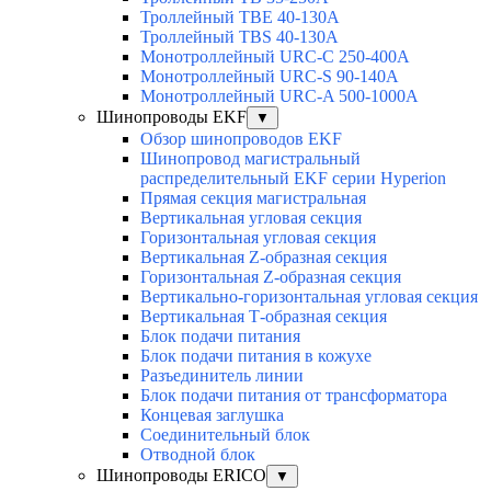
Троллейный TBE 40-130A
Троллейный TBS 40-130A
Монотроллейный URC-C 250-400A
Монотроллейный URC-S 90-140A
Монотроллейный URC-A 500-1000A
Шинопроводы EKF
▼
Обзор шинопроводов EKF
Шинопровод магистральный
распределительный EKF серии Hyperion
Прямая секция магистральная
Вертикальная угловая секция
Горизонтальная угловая секция
Вертикальная Z-образная секция
Горизонтальная Z-образная секция
Вертикально-горизонтальная угловая секция
Вертикальная Т-образная секция
Блок подачи питания
Блок подачи питания в кожухе
Разъединитель линии
Блок подачи питания от трансформатора
Концевая заглушка
Соединительный блок
Отводной блок
Шинопроводы ERICO
▼