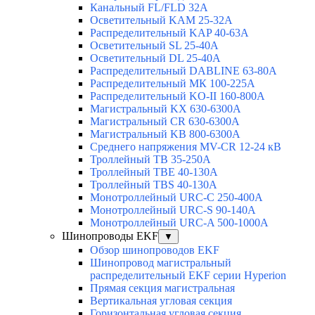
Канальный FL/FLD 32A
Осветительный KAM 25-32А
Распределительный KAP 40-63A
Осветительный SL 25-40А
Осветительный DL 25-40А
Распределительный DABLINE 63-80A
Распределительный МК 100-225А
Распределительный KO-II 160-800А
Магистральный KX 630-6300А
Магистральный CR 630-6300А
Магистральный KB 800-6300А
Среднего напряжения MV-CR 12-24 кВ
Троллейный TB 35-250A
Троллейный TBE 40-130A
Троллейный TBS 40-130A
Монотроллейный URC-C 250-400A
Монотроллейный URC-S 90-140A
Монотроллейный URC-A 500-1000A
Шинопроводы EKF
▼
Обзор шинопроводов EKF
Шинопровод магистральный
распределительный EKF серии Hyperion
Прямая секция магистральная
Вертикальная угловая секция
Горизонтальная угловая секция