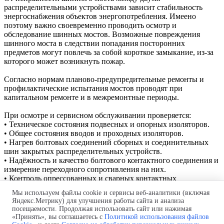
распределительными устройствами зависит стабильность
энергоснабжения объектов энергопотребления. Имеено
поэтому важно своевременно проводить осмотр и
обследование шинных мостов.
Возможные повреждения
шинного моста в следствии попадания посторонних
предметов могут повлечь за собой короткое замыкание, из-за
которого может возникнуть пожар.
Согласно нормам планово-предупредительные ремонты и
профилактические испытания мостов проводят при
капитальном ремонте и в межремонтные периоды.
При осмотре и сервисном обслуживании проверяется:
•
Техническое состояния подвесных и опорных изоляторов.
•
Общее состояния вводов и проходных изоляторов.
•
Нагрев болтовых соединений сборных и соединительных
шин закрытых распределительных устройств.
•
Надёжность и качество болтового контактного соединения и
измерение переходного сопротивления на них.
•
Контроль опрессованных и сварных контактных
соединений.
Мы используем файлы cookie и сервисы веб-аналитики (включая
Яндекс.Метрику) для улучшения работы сайта и анализа
Производство и поставка шинных мостов.
посещаемости. Продолжая использовать сайт или нажимая
Проект бесплатно! Быстро и в
срок!
Монтаж "под ключ"!
«Принять», вы соглашаетесь с
Политикой использования файлов
Телефон:
+7 (843) 250-44-56