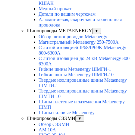
КШАК
Медный прокат
Детали по вашим чертежам
Алюминиевая, cварочная и заклепочная
проволока
Шинопроводы METAENERGY
▼
Обзор шинопроводов Metaenergy
Магистральный Metaenergy 250-7500A
С литой изоляцией IP68/IP69K Metaenergy
800-6300A
С литой изоляцией до 24 кВ Metaenergy 800-
6300A
Гибкие шины Metaenergy ШМГИ-1
Гибкие шины Metaenergy ШМГИ-10
Твердые изолированные шины Metaenergy
ШМТИ-1
Твердые изолированные шины Metaenergy
ШМТИ-10
Шины плетеные и заземления Metaenergy
ШМП
Шины силовые Metaenergy
Шинопроводы СЗЭМИ
▼
Обзор СЗЭМИ
АМ 10А