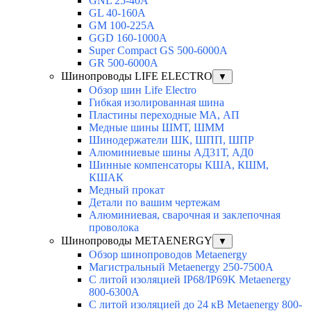
GNL 25-40A
GL 40-160A
GM 100-225A
GGD 160-1000A
Super Compact GS 500-6000A
GR 500-6000A
Шинопроводы LIFE ELECTRO
▼
Обзор шин Life Electro
Гибкая изолированная шина
Пластины переходные МА, АП
Медные шины ШМТ, ШММ
Шинодержатели ШК, ШПП, ШПР
Алюминиевые шины АД31Т, АД0
Шинные компенсаторы КША, КШМ,
КШАК
Медный прокат
Детали по вашим чертежам
Алюминиевая, cварочная и заклепочная
проволока
Шинопроводы METAENERGY
▼
Обзор шинопроводов Metaenergy
Магистральный Metaenergy 250-7500A
С литой изоляцией IP68/IP69K Metaenergy
800-6300A
С литой изоляцией до 24 кВ Metaenergy 800-