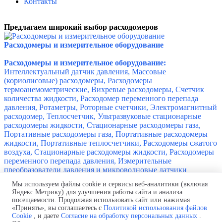
Контакты
Предлагаем широкий выбор расходомеров
Расходомеры и измерительное оборудование
Расходомеры и измерительное оборудование:
Интеллектуальный датчик давления, Массовые
(кориолисовые) расходомеры,
Расходомеры
термоанемометрические, Вихревые расходомеры, Счетчик
количества жидкости,
Расходомер переменного перепада
давления, Ротаметры, Роторные счетчики, Электромагнитный
расходомер, Теплосчетчик, Ультразвуковые стационарные
расходомеры жидкости, Стационарные расходомеры газа,
Портативные расходомеры газа, Портативные расходомеры
жидкости, Портативные теплосчетчики, Расходомеры сжатого
воздуха, Стационарные расходомеры жидкости, Расходомеры
переменного перепада давления, Измерительные
преобразователи давления и микроволновые датчики
движения.
Мы используем файлы cookie и сервисы веб-аналитики (включая
Яндекс.Метрику) для улучшения работы сайта и анализа
Производство и поставка шинных мостов.
посещаемости. Продолжая использовать сайт или нажимая
Проект бесплатно! Быстро и в
срок!
Монтаж "под ключ"!
«Принять», вы соглашаетесь с
Политикой использования файлов
Телефон:
+7 (843) 250-44-56
Cookie
, и даете
Согласие на обработку персональных данных
.