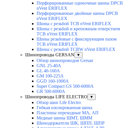
Перфорированные одиночные шины DPCB
nVent ERIFLEX
Перфорированные двойные шины DPCB
nVent ERIFLEX
Шины с резьбой TCB nVent ERIFLEX
Шины с резьбой и крепежным отверстием
TCB nVent ERIFLEX
Шины резьбовые с фиксирующим пазом
TCB nVent ERIFLEX
Шины с резьбой TCBW nVent ERIFLEX
Шинопроводы GERSAN
▼
Обзор шинопроводов Gersan
GNL 25-40A
GL 40-160A
GM 100-225A
GGD 160-1000A
Super Compact GS 500-6000A
GR 500-6000A
Шинопроводы LIFE ELECTRO
▼
Обзор шин Life Electro
Гибкая изолированная шина
Пластины переходные МА, АП
Медные шины ШМТ, ШММ
Шинодержатели ШК, ШПП, ШПР