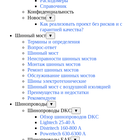
Расходомеры
Справочник
Конфиденциальность
Новости
▼
Как реализовать проект без рисков и с
гарантией качества?
Шинный мост
▼
Термины и определения
Вопрос-ответ
Шинный мост
Неисправности шинных мостов
Монтаж шинных мостов
Ремонт шинных мостов
Обслуживание шинных мостов
Шины электротехнические
Шинный мост с воздушной изоляцией
Преимущества и недостатки
Рекомендуем
Шинопроводы
▼
Шинопроводы DKC
▼
Обзор шинопроводов DKC
Lightech 25-40 A
Distritech 160-800 A
Powertech 630-6300 A
Шинопроводы EAE
▼