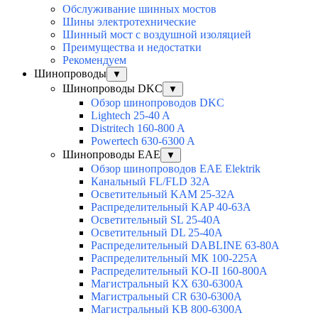
Обслуживание шинных мостов
Шины электротехнические
Шинный мост с воздушной изоляцией
Преимущества и недостатки
Рекомендуем
Шинопроводы
▼
Шинопроводы DKC
▼
Обзор шинопроводов DKC
Lightech 25-40 A
Distritech 160-800 A
Powertech 630-6300 A
Шинопроводы EAE
▼
Обзор шинопроводов EAE Elektrik
Канальный FL/FLD 32A
Осветительный KAM 25-32А
Распределительный KAP 40-63A
Осветительный SL 25-40А
Осветительный DL 25-40А
Распределительный DABLINE 63-80A
Распределительный МК 100-225А
Распределительный KO-II 160-800А
Магистральный KX 630-6300А
Магистральный CR 630-6300А
Магистральный KB 800-6300А