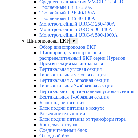
Среднего напряжения MV-CR 12-24 кВ
Троллейный TB 35-250A
Троллейный TBE 40-130A
Троллейный TBS 40-130A
Монотроллейный URC-C 250-400A
Монотроллейный URC-S 90-140A
Монотроллейный URC-A 500-1000A
Шинопроводы EKF
▼
Обзор шинопроводов EKF
Шинопровод магистральный
распределительный EKF серии Hyperion
Прямая секция магистральная
Вертикальная угловая секция
Горизонтальная угловая секция
Вертикальная Z-образная секция
Горизонтальная Z-образная секция
Вертикально-горизонтальная угловая секция
Вертикальная Т-образная секция
Блок подачи питания
Блок подачи питания в кожухе
Разъединитель линии
Блок подачи питания от трансформатора
Концевая заглушка
Соединительный блок
Отводной блок