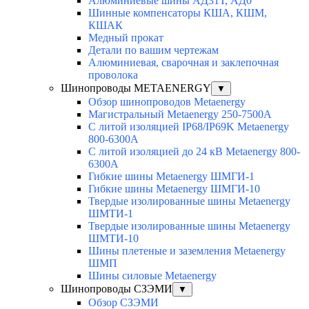
Алюминиевые шины АД31Т, АД0
Шинные компенсаторы КША, КШМ,
КШАК
Медный прокат
Детали по вашим чертежам
Алюминиевая, cварочная и заклепочная
проволока
Шинопроводы METAENERGY
▼
Обзор шинопроводов Metaenergy
Магистральный Metaenergy 250-7500A
С литой изоляцией IP68/IP69K Metaenergy
800-6300A
С литой изоляцией до 24 кВ Metaenergy 800-
6300A
Гибкие шины Metaenergy ШМГИ-1
Гибкие шины Metaenergy ШМГИ-10
Твердые изолированные шины Metaenergy
ШМТИ-1
Твердые изолированные шины Metaenergy
ШМТИ-10
Шины плетеные и заземления Metaenergy
ШМП
Шины силовые Metaenergy
Шинопроводы СЗЭМИ
▼
Обзор СЗЭМИ