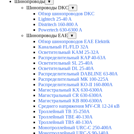
Шинопроводы
▼
Шинопроводы DKC
▼
Обзор шинопроводов DKC
Lightech 25-40 A
Distritech 160-800 A
Powertech 630-6300 A
Шинопроводы EAE
▼
Обзор шинопроводов EAE Elektrik
Канальный FL/FLD 32A
Осветительный KAM 25-32А
Распределительный KAP 40-63A
Осветительный SL 25-40А
Осветительный DL 25-40А
Распределительный DABLINE 63-80A
Распределительный МК 100-225А
Распределительный KO-II 160-800А
Магистральный KX 630-6300А
Магистральный CR 630-6300А
Магистральный KB 800-6300А
Среднего напряжения MV-CR 12-24 кВ
Троллейный TB 35-250A
Троллейный TBE 40-130A
Троллейный TBS 40-130A
Монотроллейный URC-C 250-400A
Монотроллейный URC-S 90-140A