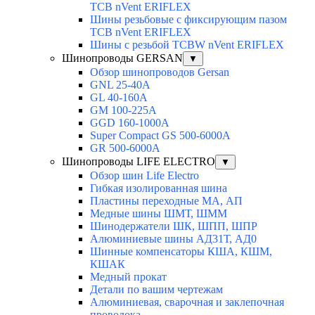
TCB nVent ERIFLEX
Шины резьбовые с фиксирующим пазом
TCB nVent ERIFLEX
Шины с резьбой TCBW nVent ERIFLEX
Шинопроводы GERSAN
▼
Обзор шинопроводов Gersan
GNL 25-40A
GL 40-160A
GM 100-225A
GGD 160-1000A
Super Compact GS 500-6000A
GR 500-6000A
Шинопроводы LIFE ELECTRO
▼
Обзор шин Life Electro
Гибкая изолированная шина
Пластины переходные МА, АП
Медные шины ШМТ, ШММ
Шинодержатели ШК, ШПП, ШПР
Алюминиевые шины АД31Т, АД0
Шинные компенсаторы КША, КШМ,
КШАК
Медный прокат
Детали по вашим чертежам
Алюминиевая, cварочная и заклепочная
проволока