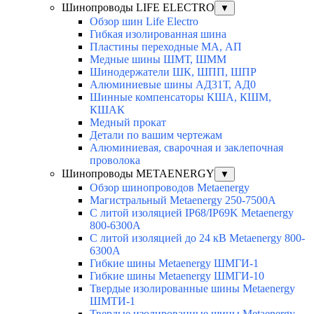
Шинопроводы LIFE ELECTRO
▼
Обзор шин Life Electro
Гибкая изолированная шина
Пластины переходные МА, АП
Медные шины ШМТ, ШММ
Шинодержатели ШК, ШПП, ШПР
Алюминиевые шины АД31Т, АД0
Шинные компенсаторы КША, КШМ,
КШАК
Медный прокат
Детали по вашим чертежам
Алюминиевая, cварочная и заклепочная
проволока
Шинопроводы METAENERGY
▼
Обзор шинопроводов Metaenergy
Магистральный Metaenergy 250-7500A
С литой изоляцией IP68/IP69K Metaenergy
800-6300A
С литой изоляцией до 24 кВ Metaenergy 800-
6300A
Гибкие шины Metaenergy ШМГИ-1
Гибкие шины Metaenergy ШМГИ-10
Твердые изолированные шины Metaenergy
ШМТИ-1
Твердые изолированные шины Metaenergy