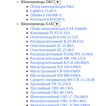
Шинопроводы DKC
▼
Обзор шинопроводов DKC
Lightech 25-40 A
Distritech 160-800 A
Powertech 630-6300 A
Шинопроводы EAE
▼
Обзор шинопроводов EAE Elektrik
Канальный FL/FLD 32A
Осветительный KAM 25-32А
Распределительный KAP 40-63A
Осветительный SL 25-40А
Осветительный DL 25-40А
Распределительный DABLINE 63-80A
Распределительный МК 100-225А
Распределительный KO-II 160-800А
Магистральный KX 630-6300А
Магистральный CR 630-6300А
Магистральный KB 800-6300А
Среднего напряжения MV-CR 12-24 кВ
Троллейный TB 35-250A
Троллейный TBE 40-130A
Троллейный TBS 40-130A
Монотроллейный URC-C 250-400A
Монотроллейный URC-S 90-140A
Монотроллейный URC-A 500-1000A