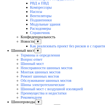
РВД и ПВД
Компрессоры
Насосы
Вентиляторы
Подшипники
Модульные здания
Расходомеры
Справочник
Конфиденциальность
Новости
▼
Как реализовать проект без рисков и с гарант
Шинный мост
▼
Термины и определения
Вопрос-ответ
Шинный мост
Неисправности шинных мостов
Монтаж шинных мостов
Ремонт шинных мостов
Обслуживание шинных мостов
Шины электротехнические
Шинный мост с воздушной изоляцией
Преимущества и недостатки
Рекомендуем
Шинопроводы
▼