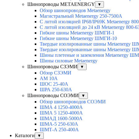
Шинопроводы METAENERGY
▼
Обзор шинопроводов Metaenergy
Магистральный Metaenergy 250-7500A
С литой изоляцией IP68/IP69K Metaenergy 80
С литой изоляцией до 24 кВ Metaenergy 800-
Гибкие шины Metaenergy ШМГИ-1
Гибкие шины Metaenergy ШМГИ-10
Твердые изолированные шины Metaenergy 
Твердые изолированные шины Metaenergy 
Шины плетеные и заземления Metaenergy Ш
Шины силовые Metaenergy
Шинопроводы СЗЭМИ
▼
Обзор СЗЭМИ
АМ 10А
ШОС 25-40А
ШРА 250-630А
Шинопроводы СОЭМИ
▼
Обзор шинопроводов СОЭМИ
ШМА 4 1250-4000А
ШМА 5 1250-4000А
ШМАД 1600-5000А
ШМА-5 250-630А
ШМТ-А 250-400А
Каталоги
▼