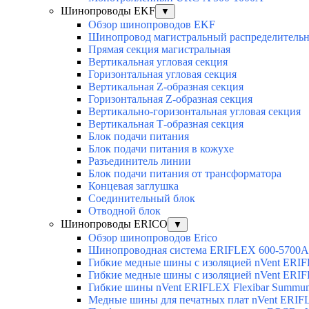
Шинопроводы EKF
▼
Обзор шинопроводов EKF
Шинопровод магистральный распределительн
Прямая секция магистральная
Вертикальная угловая секция
Горизонтальная угловая секция
Вертикальная Z-образная секция
Горизонтальная Z-образная секция
Вертикально-горизонтальная угловая секция
Вертикальная Т-образная секция
Блок подачи питания
Блок подачи питания в кожухе
Разъединитель линии
Блок подачи питания от трансформатора
Концевая заглушка
Соединительный блок
Отводной блок
Шинопроводы ERICO
▼
Обзор шинопроводов Erico
Шинопроводная система ERIFLEX 600-5700A
Гибкие медные шины с изоляцией nVent ERI
Гибкие медные шины с изоляцией nVent ERIF
Гибкие шины nVent ERIFLEX Flexibar Summu
Медные шины для печатных плат nVent ERI