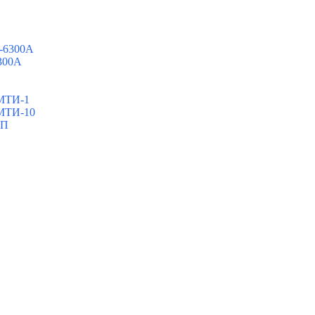
0-6300A
6300A
ШМТИ-1
ШМТИ-10
МП