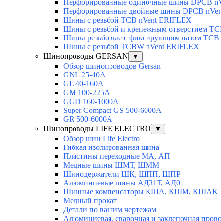
Перфорированные одиночные шины DPCB n
Перфорированные двойные шины DPCB nVe
Шины с резьбой TCB nVent ERIFLEX
Шины с резьбой и крепежным отверстием TC
Шины резьбовые с фиксирующим пазом TCB
Шины с резьбой TCBW nVent ERIFLEX
Шинопроводы GERSAN
▼
Обзор шинопроводов Gersan
GNL 25-40A
GL 40-160A
GM 100-225A
GGD 160-1000A
Super Compact GS 500-6000A
GR 500-6000A
Шинопроводы LIFE ELECTRO
▼
Обзор шин Life Electro
Гибкая изолированная шина
Пластины переходные МА, АП
Медные шины ШМТ, ШММ
Шинодержатели ШК, ШПП, ШПР
Алюминиевые шины АД31Т, АД0
Шинные компенсаторы КША, КШМ, КШАК
Медный прокат
Детали по вашим чертежам
Алюминиевая, cварочная и заклепочная пров