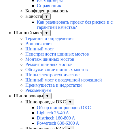
Расходомеры
Справочник
Конфиденциальность
Новости
▼
Как реализовать проект без рисков и с
гарантией качества?
Шинный мост
▼
Термины и определения
Вопрос-ответ
Шинный мост
Неисправности шинных мостов
Монтаж шинных мостов
Ремонт шинных мостов
Обслуживание шинных мостов
Шины электротехнические
Шинный мост с воздушной изоляцией
Преимущества и недостатки
Рекомендуем
Шинопроводы
▼
Шинопроводы DKC
▼
Обзор шинопроводов DKC
Lightech 25-40 A
Distritech 160-800 A
Powertech 630-6300 A
Шинопроводы EAE
▼