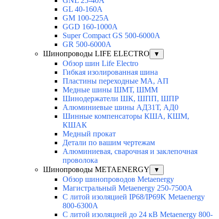
GNL 25-40A
GL 40-160A
GM 100-225A
GGD 160-1000A
Super Compact GS 500-6000A
GR 500-6000A
Шинопроводы LIFE ELECTRO
▼
Обзор шин Life Electro
Гибкая изолированная шина
Пластины переходные МА, АП
Медные шины ШМТ, ШММ
Шинодержатели ШК, ШПП, ШПР
Алюминиевые шины АД31Т, АД0
Шинные компенсаторы КША, КШМ,
КШАК
Медный прокат
Детали по вашим чертежам
Алюминиевая, cварочная и заклепочная
проволока
Шинопроводы METAENERGY
▼
Обзор шинопроводов Metaenergy
Магистральный Metaenergy 250-7500A
С литой изоляцией IP68/IP69K Metaenergy
800-6300A
С литой изоляцией до 24 кВ Metaenergy 800-