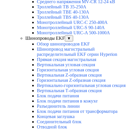
Среднего напряжения MV-CR 12-24 кВ
Троллейный TB 35-250A
Троллейный TBE 40-130A
Троллейный TBS 40-130A
Монотроллейный URC-C 250-400A
Монотроллейный URC-S 90-140A
Монотроллейный URC-A 500-1000A
Шинопроводы EKF
▼
Обзор шинопроводов EKF
Шинопровод магистральный
распределительный EKF серии Hyperion
Прямая секция магистральная
Вертикальная угловая секция
Горизонтальная угловая секция
Вертикальная Z-образная секция
Горизонтальная Z-образная секция
Вертикально-горизонтальная угловая секция
Вертикальная Т-образная секция
Блок подачи питания
Блок подачи питания в кожухе
Разъединитель линии
Блок подачи питания от трансформатора
Концевая заглушка
Соединительный блок
Отводной блок