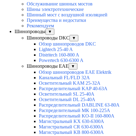
Обслуживание шинных мостов
Шины электротехнические
Шинный мост с воздушной изоляцией
Преимущества и недостатки
Рекомендуем
Шинопроводы
▼
Шинопроводы DKC
▼
Обзор шинопроводов DKC
Lightech 25-40 A
Distritech 160-800 A
Powertech 630-6300 A
Шинопроводы EAE
▼
Обзор шинопроводов EAE Elektrik
Канальный FL/FLD 32A
Осветительный KAM 25-32А
Распределительный KAP 40-63A
Осветительный SL 25-40А
Осветительный DL 25-40А
Распределительный DABLINE 63-80A
Распределительный МК 100-225А
Распределительный KO-II 160-800А
Магистральный KX 630-6300А
Магистральный CR 630-6300А
Магистральный KB 800-6300А