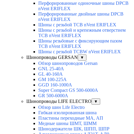
Перфорированные одиночные шины DPCB
nVent ERIFLEX
Перфорированные двойные шины DPCB
nVent ERIFLEX
Шины с резьбой TCB nVent ERIFLEX
Шины с резьбой и крепежным отверстием
TCB nVent ERIFLEX
Шины резьбовые с фиксирующим пазом
TCB nVent ERIFLEX
Шины с резьбой TCBW nVent ERIFLEX
Шинопроводы GERSAN
▼
Обзор шинопроводов Gersan
GNL 25-40A
GL 40-160A
GM 100-225A
GGD 160-1000A
Super Compact GS 500-6000A
GR 500-6000A
Шинопроводы LIFE ELECTRO
▼
Обзор шин Life Electro
Гибкая изолированная шина
Пластины переходные МА, АП
Медные шины ШМТ, ШММ
Шинодержатели ШК, ШПП, ШПР