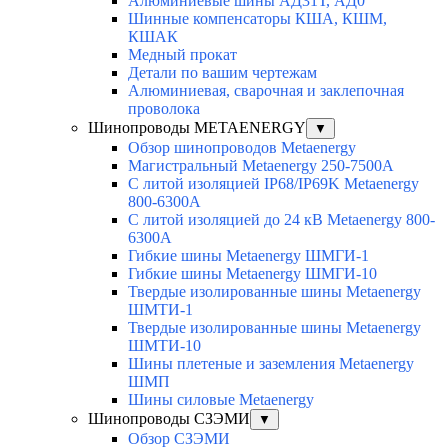
Алюминиевые шины АД31Т, АД0
Шинные компенсаторы КША, КШМ,
КШАК
Медный прокат
Детали по вашим чертежам
Алюминиевая, cварочная и заклепочная
проволока
Шинопроводы METAENERGY
▼
Обзор шинопроводов Metaenergy
Магистральный Metaenergy 250-7500A
С литой изоляцией IP68/IP69K Metaenergy
800-6300A
С литой изоляцией до 24 кВ Metaenergy 800-
6300A
Гибкие шины Metaenergy ШМГИ-1
Гибкие шины Metaenergy ШМГИ-10
Твердые изолированные шины Metaenergy
ШМТИ-1
Твердые изолированные шины Metaenergy
ШМТИ-10
Шины плетеные и заземления Metaenergy
ШМП
Шины силовые Metaenergy
Шинопроводы СЗЭМИ
▼
Обзор СЗЭМИ