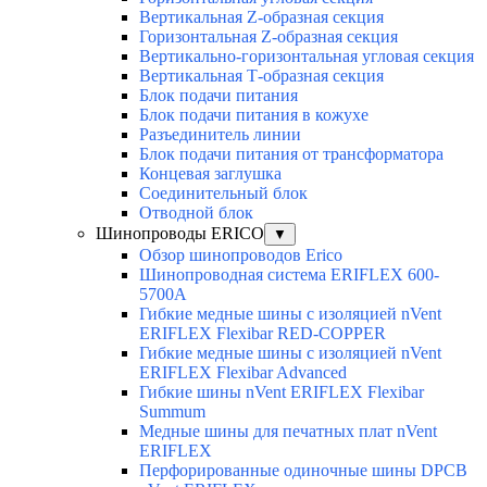
Вертикальная Z-образная секция
Горизонтальная Z-образная секция
Вертикально-горизонтальная угловая секция
Вертикальная Т-образная секция
Блок подачи питания
Блок подачи питания в кожухе
Разъединитель линии
Блок подачи питания от трансформатора
Концевая заглушка
Соединительный блок
Отводной блок
Шинопроводы ERICO
▼
Обзор шинопроводов Erico
Шинопроводная система ERIFLEX 600-
5700A
Гибкие медные шины с изоляцией nVent
ERIFLEX Flexibar RED-COPPER
Гибкие медные шины с изоляцией nVent
ERIFLEX Flexibar Advanced
Гибкие шины nVent ERIFLEX Flexibar
Summum
Медные шины для печатных плат nVent
ERIFLEX
Перфорированные одиночные шины DPCB