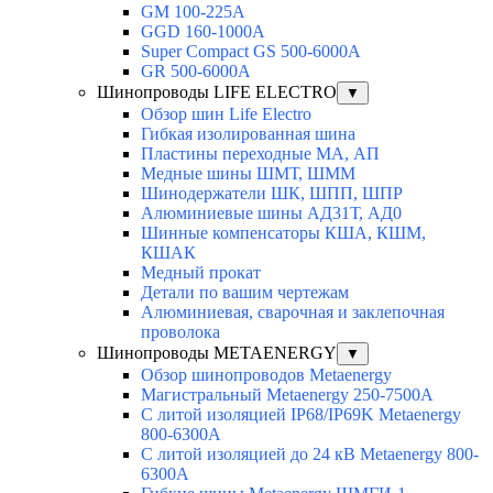
GM 100-225A
GGD 160-1000A
Super Compact GS 500-6000A
GR 500-6000A
Шинопроводы LIFE ELECTRO
▼
Обзор шин Life Electro
Гибкая изолированная шина
Пластины переходные МА, АП
Медные шины ШМТ, ШММ
Шинодержатели ШК, ШПП, ШПР
Алюминиевые шины АД31Т, АД0
Шинные компенсаторы КША, КШМ,
КШАК
Медный прокат
Детали по вашим чертежам
Алюминиевая, cварочная и заклепочная
проволока
Шинопроводы METAENERGY
▼
Обзор шинопроводов Metaenergy
Магистральный Metaenergy 250-7500A
С литой изоляцией IP68/IP69K Metaenergy
800-6300A
С литой изоляцией до 24 кВ Metaenergy 800-
6300A