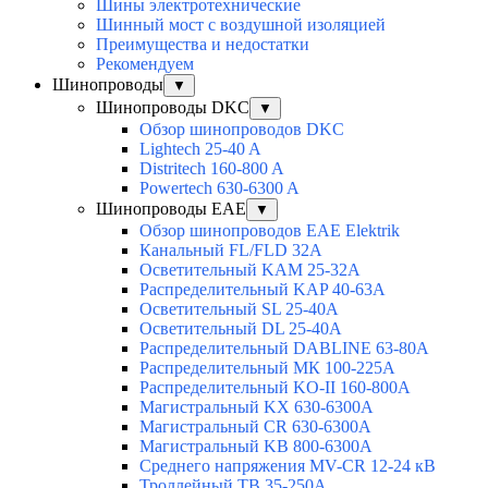
Шины электротехнические
Шинный мост с воздушной изоляцией
Преимущества и недостатки
Рекомендуем
Шинопроводы
▼
Шинопроводы DKC
▼
Обзор шинопроводов DKC
Lightech 25-40 A
Distritech 160-800 A
Powertech 630-6300 A
Шинопроводы EAE
▼
Обзор шинопроводов EAE Elektrik
Канальный FL/FLD 32A
Осветительный KAM 25-32А
Распределительный KAP 40-63A
Осветительный SL 25-40А
Осветительный DL 25-40А
Распределительный DABLINE 63-80A
Распределительный МК 100-225А
Распределительный KO-II 160-800А
Магистральный KX 630-6300А
Магистральный CR 630-6300А
Магистральный KB 800-6300А
Среднего напряжения MV-CR 12-24 кВ
Троллейный TB 35-250A