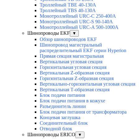
Троллейный TBE 40-130A
Троллейный TBS 40-130A
Монотроллейный URC-C 250-400A
Монотроллейный URC-S 90-140A
Монотроллейный URC-A 500-1000A
Шинопроводы EKF
▼
Обзор шинопроводов EKF
Шинопровод магистральный
распределительный EKF серии Hyperion
Прямая секция магистральная
Вертикальная угловая секция
Горизонтальная угловая секция
Вертикальная Z-образная секция
Горизонтальная Z-образная секция
Вертикально-горизонтальная угловая секция
Вертикальная Т-образная секция
Блок подачи питания
Блок подачи питания в кожухе
Разъединитель линии
Блок подачи питания от трансформатора
Концевая заглушка
Соединительный блок
Отводной блок
Шинопроводы ERICO
▼