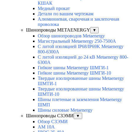
КШАК
Медный прокат
Детали по вашим чертежам
Алюминиевая, cварочная и заклепочная
проволока
Шинопроводы METAENERGY
▼
Обзор шинопроводов Metaenergy
Магистральный Metaenergy 250-7500A
С литой изоляцией IP68/IP69K Metaenergy
800-6300A
С литой изоляцией до 24 кВ Metaenergy 800-
6300A
Гибкие шины Metaenergy ШМГИ-1
Гибкие шины Metaenergy ШМГИ-10
Твердые изолированные шины Metaenergy
ШМТИ-1
Твердые изолированные шины Metaenergy
ШМТИ-10
Шины плетеные и заземления Metaenergy
ШМП
Шины силовые Metaenergy
Шинопроводы СЗЭМИ
▼
Обзор СЗЭМИ
АМ 10А