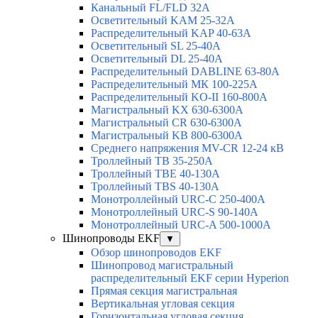
Канальный FL/FLD 32A
Осветительный KAM 25-32А
Распределительный KAP 40-63A
Осветительный SL 25-40А
Осветительный DL 25-40А
Распределительный DABLINE 63-80A
Распределительный МК 100-225А
Распределительный KO-II 160-800А
Магистральный KX 630-6300А
Магистральный CR 630-6300А
Магистральный KB 800-6300А
Среднего напряжения MV-CR 12-24 кВ
Троллейный TB 35-250A
Троллейный TBE 40-130A
Троллейный TBS 40-130A
Монотроллейный URC-C 250-400A
Монотроллейный URC-S 90-140A
Монотроллейный URC-A 500-1000A
Шинопроводы EKF
▼
Обзор шинопроводов EKF
Шинопровод магистральный
распределительный EKF серии Hyperion
Прямая секция магистральная
Вертикальная угловая секция
Горизонтальная угловая секция