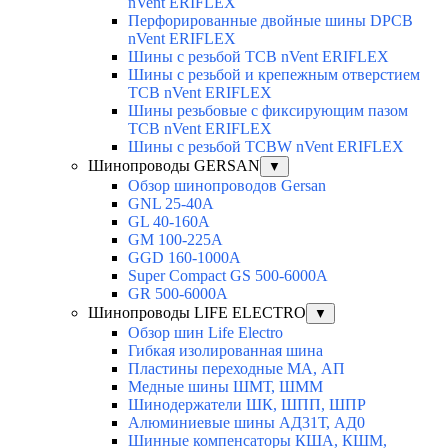
nVent ERIFLEX
Перфорированные двойные шины DPCB
nVent ERIFLEX
Шины с резьбой TCB nVent ERIFLEX
Шины с резьбой и крепежным отверстием
TCB nVent ERIFLEX
Шины резьбовые с фиксирующим пазом
TCB nVent ERIFLEX
Шины с резьбой TCBW nVent ERIFLEX
Шинопроводы GERSAN
▼
Обзор шинопроводов Gersan
GNL 25-40A
GL 40-160A
GM 100-225A
GGD 160-1000A
Super Compact GS 500-6000A
GR 500-6000A
Шинопроводы LIFE ELECTRO
▼
Обзор шин Life Electro
Гибкая изолированная шина
Пластины переходные МА, АП
Медные шины ШМТ, ШММ
Шинодержатели ШК, ШПП, ШПР
Алюминиевые шины АД31Т, АД0
Шинные компенсаторы КША, КШМ,