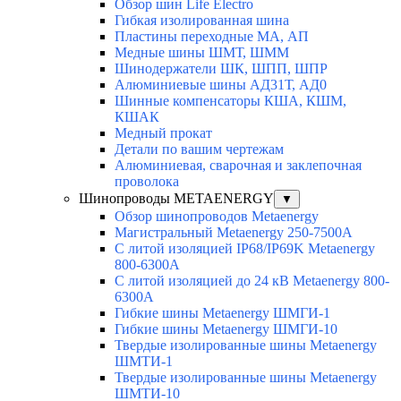
Обзор шин Life Electro
Гибкая изолированная шина
Пластины переходные МА, АП
Медные шины ШМТ, ШММ
Шинодержатели ШК, ШПП, ШПР
Алюминиевые шины АД31Т, АД0
Шинные компенсаторы КША, КШМ,
КШАК
Медный прокат
Детали по вашим чертежам
Алюминиевая, cварочная и заклепочная
проволока
Шинопроводы METAENERGY
▼
Обзор шинопроводов Metaenergy
Магистральный Metaenergy 250-7500A
С литой изоляцией IP68/IP69K Metaenergy
800-6300A
С литой изоляцией до 24 кВ Metaenergy 800-
6300A
Гибкие шины Metaenergy ШМГИ-1
Гибкие шины Metaenergy ШМГИ-10
Твердые изолированные шины Metaenergy
ШМТИ-1
Твердые изолированные шины Metaenergy
ШМТИ-10