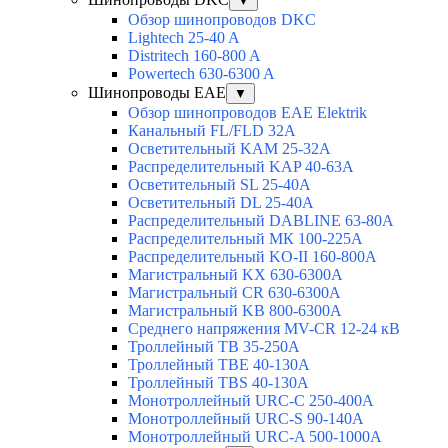
▼
Обзор шинопроводов DKC
Lightech 25-40 A
Distritech 160-800 A
Powertech 630-6300 A
Шинопроводы EAE
▼
Обзор шинопроводов EAE Elektrik
Канальный FL/FLD 32A
Осветительный KAM 25-32А
Распределительный KAP 40-63A
Осветительный SL 25-40А
Осветительный DL 25-40А
Распределительный DABLINE 63-80A
Распределительный МК 100-225А
Распределительный KO-II 160-800А
Магистральный KX 630-6300А
Магистральный CR 630-6300А
Магистральный KB 800-6300А
Среднего напряжения MV-CR 12-24 кВ
Троллейный TB 35-250A
Троллейный TBE 40-130A
Троллейный TBS 40-130A
Монотроллейный URC-C 250-400A
Монотроллейный URC-S 90-140A
Монотроллейный URC-A 500-1000A