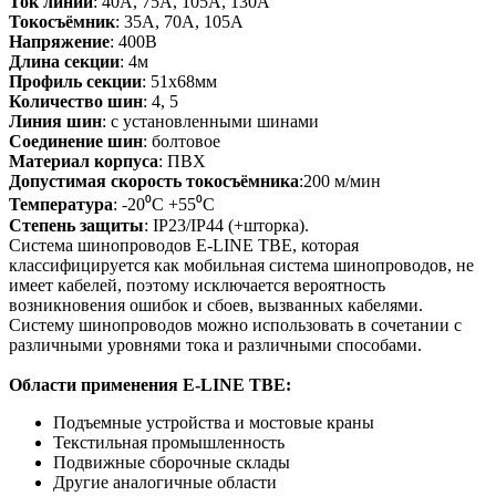
Ток линии
: 40А, 75А, 105А, 130А
Токосъёмник
: 35А, 70А, 105А
Напряжение
: 400В
Длина секции
: 4м
Профиль секции
: 51х68мм
Количество шин
: 4, 5
Линия шин
: с установленными шинами
Соединение шин
: болтовое
Материал корпуса
: ПВХ
Допустимая скорость токосъёмника
:200 м/мин
Температура
: -20⁰С +55⁰С
Степень защиты
: IP23/IP44 (+шторка).
Система шинопроводов Е-LINE TBE, которая
классифицируется как мобильная система шинопроводов, не
имеет кабелей, поэтому исключается вероятность
возникновения ошибок и сбоев, вызванных кабелями.
Систему шинопроводов можно использовать в сочетании с
различными уровнями тока и различными способами.
Области применения E-LINE TBE:
Подъемные устройства и мостовые краны
Текстильная промышленность
Подвижные сборочные склады
Другие аналогичные области