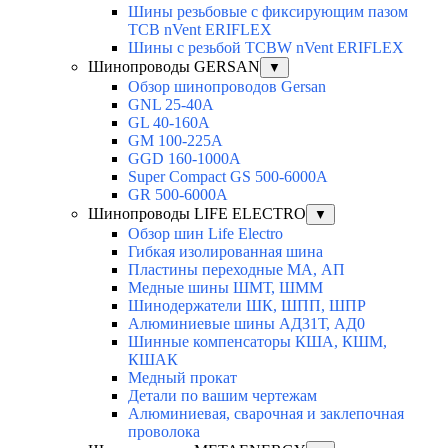
Шины резьбовые с фиксирующим пазом
TCB nVent ERIFLEX
Шины с резьбой TCBW nVent ERIFLEX
Шинопроводы GERSAN
▼
Обзор шинопроводов Gersan
GNL 25-40A
GL 40-160A
GM 100-225A
GGD 160-1000A
Super Compact GS 500-6000A
GR 500-6000A
Шинопроводы LIFE ELECTRO
▼
Обзор шин Life Electro
Гибкая изолированная шина
Пластины переходные МА, АП
Медные шины ШМТ, ШММ
Шинодержатели ШК, ШПП, ШПР
Алюминиевые шины АД31Т, АД0
Шинные компенсаторы КША, КШМ,
КШАК
Медный прокат
Детали по вашим чертежам
Алюминиевая, cварочная и заклепочная
проволока