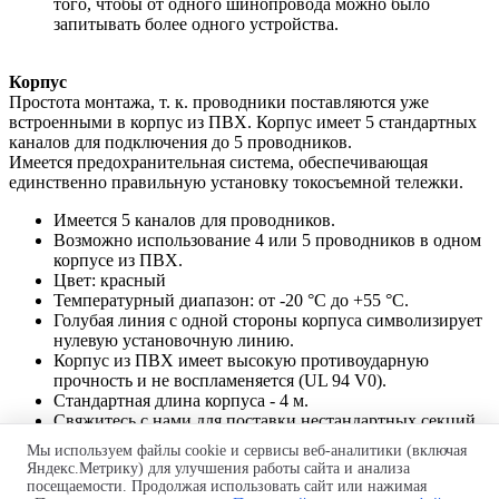
того, чтобы от одного шинопровода
можно было
запитывать более одного устройства.
Корпус
Простота монтажа, т. к. проводники поставляются уже
встроенными в корпус из ПВХ. Корпус
имеет 5 стандартных
каналов для подключения до 5 проводников.
Имеется предохранительная система, обеспечивающая
единственно правильную установку
токосъемной тележки.
Имеется 5 каналов для проводников.
Возможно использование 4 или 5 проводников в одном
корпусе из ПВХ.
Цвет: красный
Температурный диапазон: от -20 °C до +55 °C.
Голубая линия с одной стороны корпуса символизирует
нулевую установочную линию.
Корпус из ПВХ имеет высокую противоударную
прочность и не воспламеняется (UL 94 V0).
Стандартная длина корпуса - 4 м.
Свяжитесь с нами для поставки нестандартных секций.
Мы используем файлы cookie и сервисы веб-аналитики (включая
Яндекс.Метрику) для улучшения работы сайта и анализа
Производство и поставка шинных мостов.
посещаемости. Продолжая использовать сайт или нажимая
Проект бесплатно! Быстро и в
срок!
Монтаж "под ключ"!