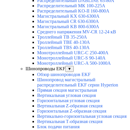
Распределительный DABLINE 63-80A
Распределительный МК 100-225А
Распределительный KO-II 160-800А
Магистральный KX 630-6300А
Магистральный CR 630-6300А
Магистральный KB 800-6300А
Среднего напряжения MV-CR 12-24 кВ
Троллейный TB 35-250A
Троллейный TBE 40-130A
Троллейный TBS 40-130A
Монотроллейный URC-C 250-400A
Монотроллейный URC-S 90-140A
Монотроллейный URC-A 500-1000A
Шинопроводы EKF
▼
Обзор шинопроводов EKF
Шинопровод магистральный
распределительный EKF серии Hyperion
Прямая секция магистральная
Вертикальная угловая секция
Горизонтальная угловая секция
Вертикальная Z-образная секция
Горизонтальная Z-образная секция
Вертикально-горизонтальная угловая секция
Вертикальная Т-образная секция
Блок подачи питания