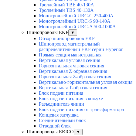
Троллейный TBE 40-130A
Троллейный TBS 40-130A
Монотроллейный URC-C 250-400A
Монотроллейный URC-S 90-140A
Монотроллейный URC-A 500-1000A
Шинопроводы EKF
▼
Обзор шинопроводов EKF
Шинопровод магистральный
распределительный EKF серии Hyperion
Прямая секция магистральная
Вертикальная угловая секция
Горизонтальная угловая секция
Вертикальная Z-образная секция
Горизонтальная Z-образная секция
Вертикально-горизонтальная угловая секция
Вертикальная Т-образная секция
Блок подачи питания
Блок подачи питания в кожухе
Разъединитель линии
Блок подачи питания от трансформатора
Концевая заглушка
Соединительный блок
Отводной блок
Шинопроводы ERICO
▼