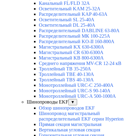
Канальный FL/FLD 32A
Осветительный KAM 25-32А
Распределительный KAP 40-63A
Осветительный SL 25-40А
Осветительный DL 25-40А
Распределительный DABLINE 63-80A
Распределительный МК 100-225А
Распределительный KO-II 160-800А
Магистральный KX 630-6300А
Магистральный CR 630-6300А
Магистральный KB 800-6300А
Среднего напряжения MV-CR 12-24 кВ
Троллейный TB 35-250A
Троллейный TBE 40-130A
Троллейный TBS 40-130A
Монотроллейный URC-C 250-400A
Монотроллейный URC-S 90-140A
Монотроллейный URC-A 500-1000A
Шинопроводы EKF
▼
Обзор шинопроводов EKF
Шинопровод магистральный
распределительный EKF серии Hyperion
Прямая секция магистральная
Вертикальная угловая секция
Горизонтальная угловая секция