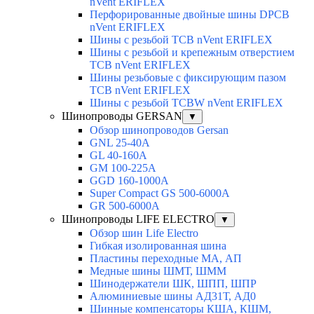
nVent ERIFLEX
Перфорированные двойные шины DPCB
nVent ERIFLEX
Шины с резьбой TCB nVent ERIFLEX
Шины с резьбой и крепежным отверстием
TCB nVent ERIFLEX
Шины резьбовые с фиксирующим пазом
TCB nVent ERIFLEX
Шины с резьбой TCBW nVent ERIFLEX
Шинопроводы GERSAN
▼
Обзор шинопроводов Gersan
GNL 25-40A
GL 40-160A
GM 100-225A
GGD 160-1000A
Super Compact GS 500-6000A
GR 500-6000A
Шинопроводы LIFE ELECTRO
▼
Обзор шин Life Electro
Гибкая изолированная шина
Пластины переходные МА, АП
Медные шины ШМТ, ШММ
Шинодержатели ШК, ШПП, ШПР
Алюминиевые шины АД31Т, АД0
Шинные компенсаторы КША, КШМ,