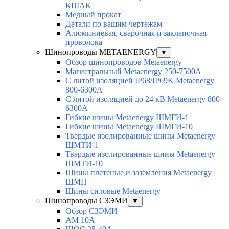
КШАК
Медный прокат
Детали по вашим чертежам
Алюминиевая, cварочная и заклепочная
проволока
Шинопроводы METAENERGY
▼
Обзор шинопроводов Metaenergy
Магистральный Metaenergy 250-7500A
С литой изоляцией IP68/IP69K Metaenergy
800-6300A
С литой изоляцией до 24 кВ Metaenergy 800-
6300A
Гибкие шины Metaenergy ШМГИ-1
Гибкие шины Metaenergy ШМГИ-10
Твердые изолированные шины Metaenergy
ШМТИ-1
Твердые изолированные шины Metaenergy
ШМТИ-10
Шины плетеные и заземления Metaenergy
ШМП
Шины силовые Metaenergy
Шинопроводы СЗЭМИ
▼
Обзор СЗЭМИ
АМ 10А