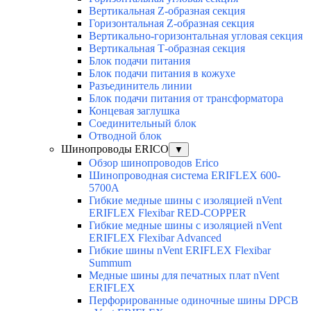
Вертикальная Z-образная секция
Горизонтальная Z-образная секция
Вертикально-горизонтальная угловая секция
Вертикальная Т-образная секция
Блок подачи питания
Блок подачи питания в кожухе
Разъединитель линии
Блок подачи питания от трансформатора
Концевая заглушка
Соединительный блок
Отводной блок
Шинопроводы ERICO
▼
Обзор шинопроводов Erico
Шинопроводная система ERIFLEX 600-
5700A
Гибкие медные шины с изоляцией nVent
ERIFLEX Flexibar RED-COPPER
Гибкие медные шины с изоляцией nVent
ERIFLEX Flexibar Advanced
Гибкие шины nVent ERIFLEX Flexibar
Summum
Медные шины для печатных плат nVent
ERIFLEX
Перфорированные одиночные шины DPCB