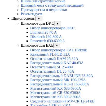
Шины электротехнические
Шинный мост с воздушной изоляцией
Преимущества и недостатки
Рекомендуем
Шинопроводы
▼
Шинопроводы DKC
▼
Обзор шинопроводов DKC
Lightech 25-40 A
Distritech 160-800 A
Powertech 630-6300 A
Шинопроводы EAE
▼
Обзор шинопроводов EAE Elektrik
Канальный FL/FLD 32A
Осветительный KAM 25-32А
Распределительный KAP 40-63A
Осветительный SL 25-40А
Осветительный DL 25-40А
Распределительный DABLINE 63-80A
Распределительный МК 100-225А
Распределительный KO-II 160-800А
Магистральный KX 630-6300А
Магистральный CR 630-6300А
Магистральный KB 800-6300А
Среднего напряжения MV-CR 12-24 кВ
Троллейный TB 35-250A