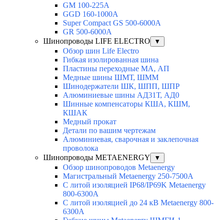
GM 100-225A
GGD 160-1000A
Super Compact GS 500-6000A
GR 500-6000A
Шинопроводы LIFE ELECTRO
▼
Обзор шин Life Electro
Гибкая изолированная шина
Пластины переходные МА, АП
Медные шины ШМТ, ШММ
Шинодержатели ШК, ШПП, ШПР
Алюминиевые шины АД31Т, АД0
Шинные компенсаторы КША, КШМ,
КШАК
Медный прокат
Детали по вашим чертежам
Алюминиевая, cварочная и заклепочная
проволока
Шинопроводы METAENERGY
▼
Обзор шинопроводов Metaenergy
Магистральный Metaenergy 250-7500A
С литой изоляцией IP68/IP69K Metaenergy
800-6300A
С литой изоляцией до 24 кВ Metaenergy 800-
6300A