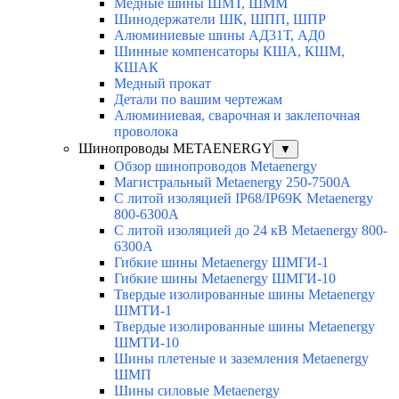
Медные шины ШМТ, ШММ
Шинодержатели ШК, ШПП, ШПР
Алюминиевые шины АД31Т, АД0
Шинные компенсаторы КША, КШМ,
КШАК
Медный прокат
Детали по вашим чертежам
Алюминиевая, cварочная и заклепочная
проволока
Шинопроводы METAENERGY
▼
Обзор шинопроводов Metaenergy
Магистральный Metaenergy 250-7500A
С литой изоляцией IP68/IP69K Metaenergy
800-6300A
С литой изоляцией до 24 кВ Metaenergy 800-
6300A
Гибкие шины Metaenergy ШМГИ-1
Гибкие шины Metaenergy ШМГИ-10
Твердые изолированные шины Metaenergy
ШМТИ-1
Твердые изолированные шины Metaenergy
ШМТИ-10
Шины плетеные и заземления Metaenergy
ШМП
Шины силовые Metaenergy