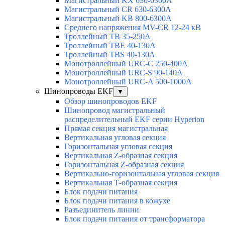
Магистральный KX 630-6300А
Магистральный CR 630-6300А
Магистральный KB 800-6300А
Среднего напряжения MV-CR 12-24 кВ
Троллейный TB 35-250A
Троллейный TBE 40-130A
Троллейный TBS 40-130A
Монотроллейный URC-C 250-400A
Монотроллейный URC-S 90-140A
Монотроллейный URC-A 500-1000A
Шинопроводы EKF
▼
Обзор шинопроводов EKF
Шинопровод магистральный
распределительный EKF серии Hyperion
Прямая секция магистральная
Вертикальная угловая секция
Горизонтальная угловая секция
Вертикальная Z-образная секция
Горизонтальная Z-образная секция
Вертикально-горизонтальная угловая секция
Вертикальная Т-образная секция
Блок подачи питания
Блок подачи питания в кожухе
Разъединитель линии
Блок подачи питания от трансформатора