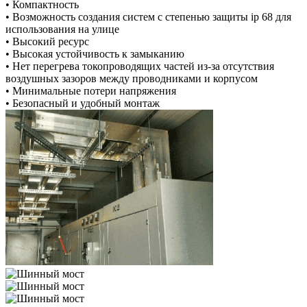
•
К
омпактность
•
В
озможность создания систем с степенью защиты ip 68 для
использования на улице
•
В
ысокий ресурс
•
В
ысокая устойчивость к замыканию
•
Н
ет перегрева токопроводящих частей из-за отсутствия
воздушных зазоров между проводниками и корпусом
•
М
инимальные потери напряжения
•
Б
езопасный и удобный монтаж