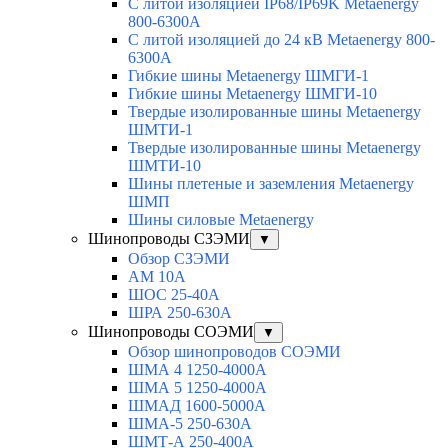
С литой изоляцией IP68/IP69K Metaenergy
800-6300A
С литой изоляцией до 24 кВ Metaenergy 800-
6300A
Гибкие шины Metaenergy ШМГИ-1
Гибкие шины Metaenergy ШМГИ-10
Твердые изолированные шины Metaenergy
ШМТИ-1
Твердые изолированные шины Metaenergy
ШМТИ-10
Шины плетеные и заземления Metaenergy
ШМП
Шины силовые Metaenergy
Шинопроводы СЗЭМИ
▼
Обзор СЗЭМИ
АМ 10А
ШОС 25-40А
ШРА 250-630А
Шинопроводы СОЭМИ
▼
Обзор шинопроводов СОЭМИ
ШМА 4 1250-4000А
ШМА 5 1250-4000А
ШМАД 1600-5000А
ШМА-5 250-630А
ШМТ-А 250-400А