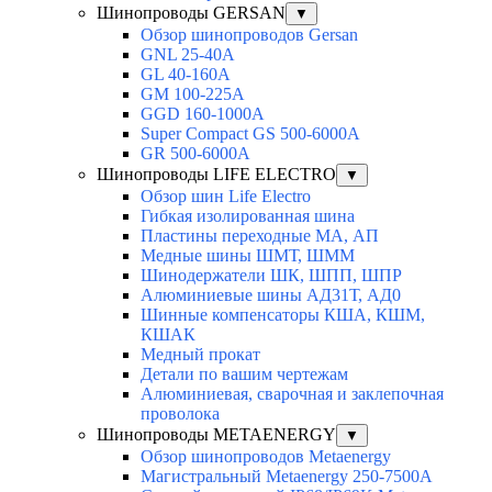
Шинопроводы GERSAN
▼
Обзор шинопроводов Gersan
GNL 25-40A
GL 40-160A
GM 100-225A
GGD 160-1000A
Super Compact GS 500-6000A
GR 500-6000A
Шинопроводы LIFE ELECTRO
▼
Обзор шин Life Electro
Гибкая изолированная шина
Пластины переходные МА, АП
Медные шины ШМТ, ШММ
Шинодержатели ШК, ШПП, ШПР
Алюминиевые шины АД31Т, АД0
Шинные компенсаторы КША, КШМ,
КШАК
Медный прокат
Детали по вашим чертежам
Алюминиевая, cварочная и заклепочная
проволока
Шинопроводы METAENERGY
▼
Обзор шинопроводов Metaenergy
Магистральный Metaenergy 250-7500A