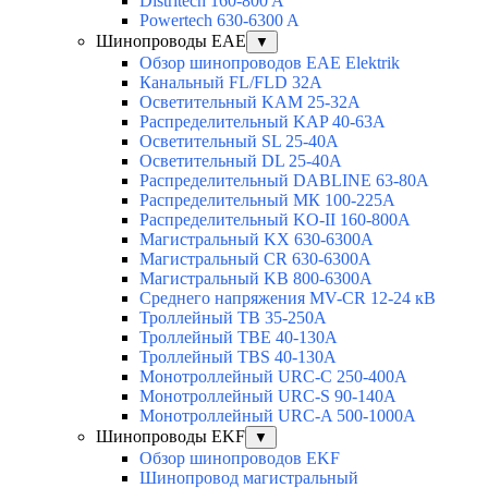
Distritech 160-800 A
Powertech 630-6300 A
Шинопроводы EAE
▼
Обзор шинопроводов EAE Elektrik
Канальный FL/FLD 32A
Осветительный KAM 25-32А
Распределительный KAP 40-63A
Осветительный SL 25-40А
Осветительный DL 25-40А
Распределительный DABLINE 63-80A
Распределительный МК 100-225А
Распределительный KO-II 160-800А
Магистральный KX 630-6300А
Магистральный CR 630-6300А
Магистральный KB 800-6300А
Среднего напряжения MV-CR 12-24 кВ
Троллейный TB 35-250A
Троллейный TBE 40-130A
Троллейный TBS 40-130A
Монотроллейный URC-C 250-400A
Монотроллейный URC-S 90-140A
Монотроллейный URC-A 500-1000A
Шинопроводы EKF
▼
Обзор шинопроводов EKF
Шинопровод магистральный