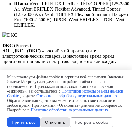
Шины
nVent ERIFLEX Flexibar RED-COPPER (125-2800
А),
nVent ERIFLEX Flexibar Advanced,
Tinned Copper
(125-2800 А), nVent ERIFLEX Flexibar Summum, Halogen
Free (1000-1500 В), DPCB nVent ERIFLEX, ТСВ nVent
ERIFLEX.
DKC
(Россия)
АО "ДКС" (DKC)
– российский производитель
электротехнических товаров. В настоящее время бренд
производит широкий спектр товаров, в который входят:
Осветительные шинопроводы:
Lightech (25-40A)
Распределительные шинопроводы:
Distritech
(160-800
Мы используем файлы cookie и сервисы веб-аналитики (включая
A),
Powertech
(630-6300 A)
Яндекс.Метрику) для улучшения работы сайта и анализа
посещаемости. Продолжая использовать сайт или нажимая
«Принять», вы соглашаетесь с
Политикой использования файлов
Cookie
, и даете
Согласие на обработку персональных данных
.
Обратите внимание, что вы можете отозвать свое согласие в
Gersan
(Турция)
любое время. При нажатии «Отклонить» данные не собираются.
Турецкая компания «Герсан Электрик А.Ш.»
с 1980 года
Подробнее в
Политике обработки персональных данных
.
проектирует и выпускает шинопроводные системы,
кабеленесущие конструкции, системы заземления, кабельные
Принять все
Отклонить
Настроить cookie
лотки и другую электротехническую продукцию.
В
ассортимент компании входят: