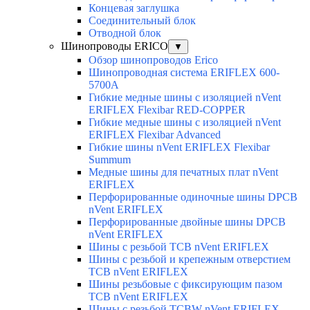
Концевая заглушка
Соединительный блок
Отводной блок
Шинопроводы ERICO
▼
Обзор шинопроводов Erico
Шинопроводная система ERIFLEX 600-
5700A
Гибкие медные шины с изоляцией nVent
ERIFLEX Flexibar RED-COPPER
Гибкие медные шины с изоляцией nVent
ERIFLEX Flexibar Advanced
Гибкие шины nVent ERIFLEX Flexibar
Summum
Медные шины для печатных плат nVent
ERIFLEX
Перфорированные одиночные шины DPCB
nVent ERIFLEX
Перфорированные двойные шины DPCB
nVent ERIFLEX
Шины с резьбой TCB nVent ERIFLEX
Шины с резьбой и крепежным отверстием
TCB nVent ERIFLEX
Шины резьбовые с фиксирующим пазом
TCB nVent ERIFLEX
Шины с резьбой TCBW nVent ERIFLEX