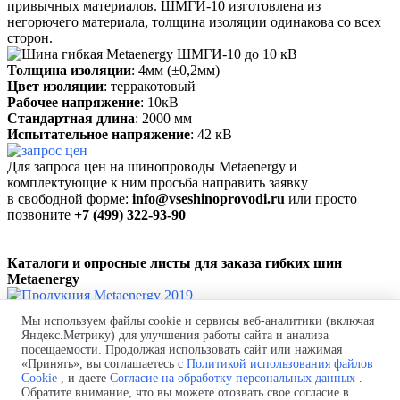
привычных материалов. ШМГИ-10 изготовлена из
негорючего материала, толщина изоляции одинакова со всех
сторон.
Толщина изоляции
: 4мм (±0,2мм)
Цвет изоляции
: терракотовый
Рабочее напряжение
: 10кВ
Стандартная длина
: 2000 мм
Испытательное напряжение
: 42 кВ
Для запроса цен на шинопроводы Metaenergy и
комплектующие к ним
просьба
направить заявку
в свободной форме:
info@vseshinoprovodi.ru
или просто
позвоните
+7 (499) 322-93-90
Каталоги и
опросные листы для заказа
гибких шин
Metaenergy
Продукция Metaenergy 2019
Мы используем файлы cookie и сервисы веб-аналитики (включая
Яндекс.Метрику) для улучшения работы сайта и анализа
Производство и поставка шинных мостов.
посещаемости. Продолжая использовать сайт или нажимая
Проект бесплатно! Быстро и в
срок!
Монтаж "под ключ"!
«Принять», вы соглашаетесь с
Политикой использования файлов
Телефон:
+7 (843) 250-44-56
Cookie
, и даете
Согласие на обработку персональных данных
.
Почта:
Shm@selectprom.ru
Обратите внимание, что вы можете отозвать свое согласие в