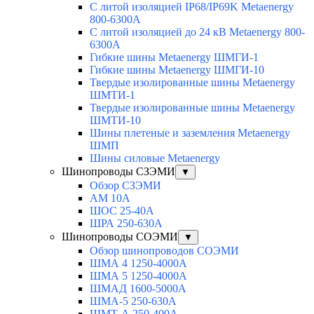
С литой изоляцией IP68/IP69K Metaenergy
800-6300A
С литой изоляцией до 24 кВ Metaenergy 800-
6300A
Гибкие шины Metaenergy ШМГИ-1
Гибкие шины Metaenergy ШМГИ-10
Твердые изолированные шины Metaenergy
ШМТИ-1
Твердые изолированные шины Metaenergy
ШМТИ-10
Шины плетеные и заземления Metaenergy
ШМП
Шины силовые Metaenergy
Шинопроводы СЗЭМИ
▼
Обзор СЗЭМИ
АМ 10А
ШОС 25-40А
ШРА 250-630А
Шинопроводы СОЭМИ
▼
Обзор шинопроводов СОЭМИ
ШМА 4 1250-4000А
ШМА 5 1250-4000А
ШМАД 1600-5000А
ШМА-5 250-630А
ШМТ-А 250-400А