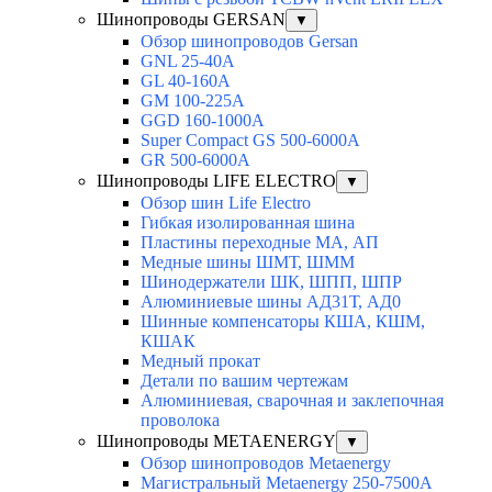
Шинопроводы GERSAN
▼
Обзор шинопроводов Gersan
GNL 25-40A
GL 40-160A
GM 100-225A
GGD 160-1000A
Super Compact GS 500-6000A
GR 500-6000A
Шинопроводы LIFE ELECTRO
▼
Обзор шин Life Electro
Гибкая изолированная шина
Пластины переходные МА, АП
Медные шины ШМТ, ШММ
Шинодержатели ШК, ШПП, ШПР
Алюминиевые шины АД31Т, АД0
Шинные компенсаторы КША, КШМ,
КШАК
Медный прокат
Детали по вашим чертежам
Алюминиевая, cварочная и заклепочная
проволока
Шинопроводы METAENERGY
▼
Обзор шинопроводов Metaenergy
Магистральный Metaenergy 250-7500A