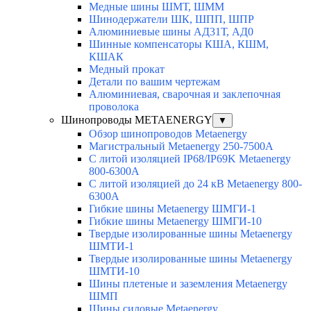
Медные шины ШМТ, ШММ
Шинодержатели ШК, ШПП, ШПР
Алюминиевые шины АД31Т, АД0
Шинные компенсаторы КША, КШМ,
КШАК
Медный прокат
Детали по вашим чертежам
Алюминиевая, cварочная и заклепочная
проволока
Шинопроводы METAENERGY
▼
Обзор шинопроводов Metaenergy
Магистральный Metaenergy 250-7500A
С литой изоляцией IP68/IP69K Metaenergy
800-6300A
С литой изоляцией до 24 кВ Metaenergy 800-
6300A
Гибкие шины Metaenergy ШМГИ-1
Гибкие шины Metaenergy ШМГИ-10
Твердые изолированные шины Metaenergy
ШМТИ-1
Твердые изолированные шины Metaenergy
ШМТИ-10
Шины плетеные и заземления Metaenergy
ШМП
Шины силовые Metaenergy