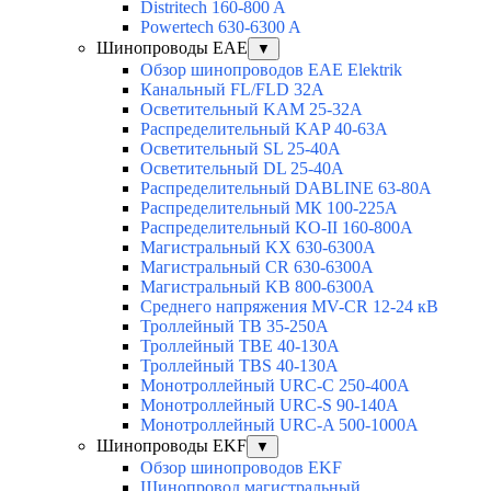
Distritech 160-800 A
Powertech 630-6300 A
Шинопроводы EAE
▼
Обзор шинопроводов EAE Elektrik
Канальный FL/FLD 32A
Осветительный KAM 25-32А
Распределительный KAP 40-63A
Осветительный SL 25-40А
Осветительный DL 25-40А
Распределительный DABLINE 63-80A
Распределительный МК 100-225А
Распределительный KO-II 160-800А
Магистральный KX 630-6300А
Магистральный CR 630-6300А
Магистральный KB 800-6300А
Среднего напряжения MV-CR 12-24 кВ
Троллейный TB 35-250A
Троллейный TBE 40-130A
Троллейный TBS 40-130A
Монотроллейный URC-C 250-400A
Монотроллейный URC-S 90-140A
Монотроллейный URC-A 500-1000A
Шинопроводы EKF
▼
Обзор шинопроводов EKF
Шинопровод магистральный