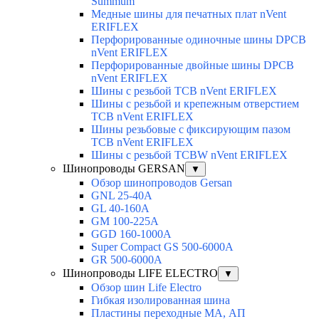
Summum
Медные шины для печатных плат nVent
ERIFLEX
Перфорированные одиночные шины DPCB
nVent ERIFLEX
Перфорированные двойные шины DPCB
nVent ERIFLEX
Шины с резьбой TCB nVent ERIFLEX
Шины с резьбой и крепежным отверстием
TCB nVent ERIFLEX
Шины резьбовые с фиксирующим пазом
TCB nVent ERIFLEX
Шины с резьбой TCBW nVent ERIFLEX
Шинопроводы GERSAN
▼
Обзор шинопроводов Gersan
GNL 25-40A
GL 40-160A
GM 100-225A
GGD 160-1000A
Super Compact GS 500-6000A
GR 500-6000A
Шинопроводы LIFE ELECTRO
▼
Обзор шин Life Electro
Гибкая изолированная шина
Пластины переходные МА, АП