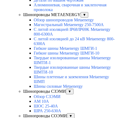
Детали по вашим чертежам
Алюминиевая, cварочная и заклепочная
проволока
Шинопроводы METAENERGY
▼
Обзор шинопроводов Metaenergy
Магистральный Metaenergy 250-7500A
С литой изоляцией IP68/IP69K Metaenergy
800-6300A
С литой изоляцией до 24 кВ Metaenergy 800-
6300A
Гибкие шины Metaenergy ШМГИ-1
Гибкие шины Metaenergy ШМГИ-10
Твердые изолированные шины Metaenergy
ШМТИ-1
Твердые изолированные шины Metaenergy
ШМТИ-10
Шины плетеные и заземления Metaenergy
ШМП
Шины силовые Metaenergy
Шинопроводы СЗЭМИ
▼
Обзор СЗЭМИ
АМ 10А
ШОС 25-40А
ШРА 250-630А
Шинопроводы СОЭМИ
▼