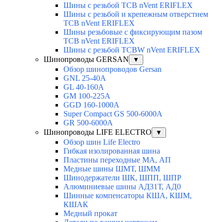
Шины с резьбой TCB nVent ERIFLEX
Шины с резьбой и крепежным отверстием
TCB nVent ERIFLEX
Шины резьбовые с фиксирующим пазом
TCB nVent ERIFLEX
Шины с резьбой TCBW nVent ERIFLEX
Шинопроводы GERSAN
▼
Обзор шинопроводов Gersan
GNL 25-40A
GL 40-160A
GM 100-225A
GGD 160-1000A
Super Compact GS 500-6000A
GR 500-6000A
Шинопроводы LIFE ELECTRO
▼
Обзор шин Life Electro
Гибкая изолированная шина
Пластины переходные МА, АП
Медные шины ШМТ, ШММ
Шинодержатели ШК, ШПП, ШПР
Алюминиевые шины АД31Т, АД0
Шинные компенсаторы КША, КШМ,
КШАК
Медный прокат