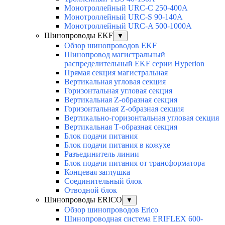
Монотроллейный URC-C 250-400A
Монотроллейный URC-S 90-140A
Монотроллейный URC-A 500-1000A
Шинопроводы EKF
▼
Обзор шинопроводов EKF
Шинопровод магистральный
распределительный EKF серии Hyperion
Прямая секция магистральная
Вертикальная угловая секция
Горизонтальная угловая секция
Вертикальная Z-образная секция
Горизонтальная Z-образная секция
Вертикально-горизонтальная угловая секция
Вертикальная Т-образная секция
Блок подачи питания
Блок подачи питания в кожухе
Разъединитель линии
Блок подачи питания от трансформатора
Концевая заглушка
Соединительный блок
Отводной блок
Шинопроводы ERICO
▼
Обзор шинопроводов Erico
Шинопроводная система ERIFLEX 600-