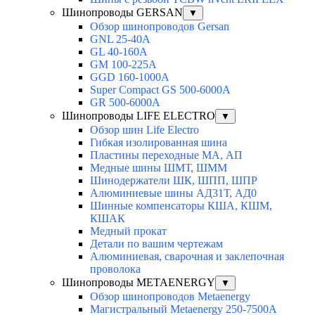
Шинопроводы GERSAN
▼
Обзор шинопроводов Gersan
GNL 25-40A
GL 40-160A
GM 100-225A
GGD 160-1000A
Super Compact GS 500-6000A
GR 500-6000A
Шинопроводы LIFE ELECTRO
▼
Обзор шин Life Electro
Гибкая изолированная шина
Пластины переходные МА, АП
Медные шины ШМТ, ШММ
Шинодержатели ШК, ШПП, ШПР
Алюминиевые шины АД31Т, АД0
Шинные компенсаторы КША, КШМ,
КШАК
Медный прокат
Детали по вашим чертежам
Алюминиевая, cварочная и заклепочная
проволока
Шинопроводы METAENERGY
▼
Обзор шинопроводов Metaenergy
Магистральный Metaenergy 250-7500A