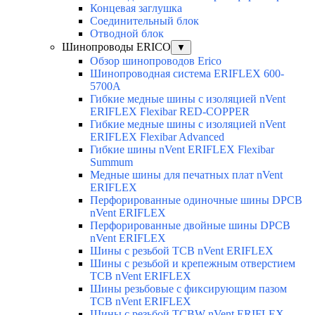
Концевая заглушка
Соединительный блок
Отводной блок
Шинопроводы ERICO
▼
Обзор шинопроводов Erico
Шинопроводная система ERIFLEX 600-
5700A
Гибкие медные шины с изоляцией nVent
ERIFLEX Flexibar RED-COPPER
Гибкие медные шины с изоляцией nVent
ERIFLEX Flexibar Advanced
Гибкие шины nVent ERIFLEX Flexibar
Summum
Медные шины для печатных плат nVent
ERIFLEX
Перфорированные одиночные шины DPCB
nVent ERIFLEX
Перфорированные двойные шины DPCB
nVent ERIFLEX
Шины с резьбой TCB nVent ERIFLEX
Шины с резьбой и крепежным отверстием
TCB nVent ERIFLEX
Шины резьбовые с фиксирующим пазом
TCB nVent ERIFLEX
Шины с резьбой TCBW nVent ERIFLEX