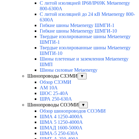
С литой изоляцией IP68/IP69K Metaenergy
800-6300A
С литой изоляцией до 24 кВ Metaenergy 800-
6300A
Гибкие шины Metaenergy ШМГИ-1
Гибкие шины Metaenergy ШМГИ-10
Твердые изолированные шины Metaenergy
ШМТИ-1
Твердые изолированные шины Metaenergy
ШМТИ-10
Шины плетеные и заземления Metaenergy
ШМП
Шины силовые Metaenergy
Шинопроводы СЗЭМИ
▼
Обзор СЗЭМИ
АМ 10А
ШОС 25-40А
ШРА 250-630А
Шинопроводы СОЭМИ
▼
Обзор шинопроводов СОЭМИ
ШМА 4 1250-4000А
ШМА 5 1250-4000А
ШМАД 1600-5000А
ШМА-5 250-630А
ШМТ-А 250-400А