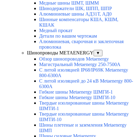
Медные шины ШМТ, ШММ
Шинодержатели ШК, ШПП, ШПР
Алюминиевые шины АД31Т, АД0
Шинные компенсаторы КША, КШМ,
КШАК
Медный прокат
Детали по вашим чертежам
Алюминиевая, cварочная и заклепочная
проволока
Шинопроводы METAENERGY
▼
Обзор шинопроводов Metaenergy
Магистральный Metaenergy 250-7500A
С литой изоляцией IP68/IP69K Metaenergy
800-6300A
С литой изоляцией до 24 кВ Metaenergy 800-
6300A
Гибкие шины Metaenergy ШМГИ-1
Гибкие шины Metaenergy ШМГИ-10
Твердые изолированные шины Metaenergy
ШМТИ-1
Твердые изолированные шины Metaenergy
ШМТИ-10
Шины плетеные и заземления Metaenergy
ШМП
Шины силовые Metaenergy