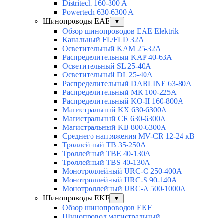
Distritech 160-800 A
Powertech 630-6300 A
Шинопроводы EAE
▼
Обзор шинопроводов EAE Elektrik
Канальный FL/FLD 32A
Осветительный KAM 25-32А
Распределительный KAP 40-63A
Осветительный SL 25-40А
Осветительный DL 25-40А
Распределительный DABLINE 63-80A
Распределительный МК 100-225А
Распределительный KO-II 160-800А
Магистральный KX 630-6300А
Магистральный CR 630-6300А
Магистральный KB 800-6300А
Среднего напряжения MV-CR 12-24 кВ
Троллейный TB 35-250A
Троллейный TBE 40-130A
Троллейный TBS 40-130A
Монотроллейный URC-C 250-400A
Монотроллейный URC-S 90-140A
Монотроллейный URC-A 500-1000A
Шинопроводы EKF
▼
Обзор шинопроводов EKF
Шинопровод магистральный