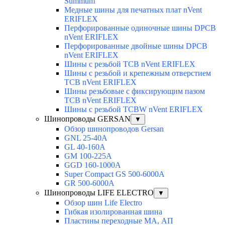
Summum
Медные шины для печатных плат nVent
ERIFLEX
Перфорированные одиночные шины DPCB
nVent ERIFLEX
Перфорированные двойные шины DPCB
nVent ERIFLEX
Шины с резьбой TCB nVent ERIFLEX
Шины с резьбой и крепежным отверстием
TCB nVent ERIFLEX
Шины резьбовые с фиксирующим пазом
TCB nVent ERIFLEX
Шины с резьбой TCBW nVent ERIFLEX
Шинопроводы GERSAN
▼
Обзор шинопроводов Gersan
GNL 25-40A
GL 40-160A
GM 100-225A
GGD 160-1000A
Super Compact GS 500-6000A
GR 500-6000A
Шинопроводы LIFE ELECTRO
▼
Обзор шин Life Electro
Гибкая изолированная шина
Пластины переходные МА, АП