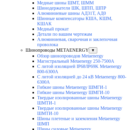
Медные шины ШМТ, ШММ
Шинодержатели ШК, ШПП, ШПР
Алюминиевые шины АД31Т, АД0
Шинные компенсаторы КША, КШМ,
КШАК
Медный прокат
Детали по вашим чертежам
Алюминиевая, cварочная и заклепочная
проволока
Шинопроводы METAENERGY
▼
Обзор шинопроводов Metaenergy
Магистральный Metaenergy 250-7500A
С литой изоляцией IP68/IP69K Metaenergy
800-6300A
С литой изоляцией до 24 кВ Metaenergy 800-
6300A
Гибкие шины Metaenergy ШМГИ-1
Гибкие шины Metaenergy ШМГИ-10
Твердые изолированные шины Metaenergy
ШМТИ-1
Твердые изолированные шины Metaenergy
ШМТИ-10
Шины плетеные и заземления Metaenergy
ШМП
Шины силовые Metaenergy