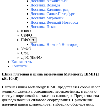
Доставка Архангельск
Доставка Вологда
Доставка Калининград
Доставка Санкт-Петербург
Доставка Мурманск
Доставка Великий Новгород
Доставка Псков
ЮФО
СКФО
ПФО
▼
Доставка Нижний Новгород
УрФО
СФО
ДФО/ДВФО
Как заказать
Контакты
Шина плетеная и шина заземления Metaenergy ШМП (1
кВ, 10кВ)
Плетеная шина Metaenergy ШМП представляет собой набор
медных луженых проводников, переплетённых в единую
связку с опресовкой контактных площадок. Предназначена
для подключения силового оборудования. Применение
плетеной шины компенсирует вибрацию оборудования,