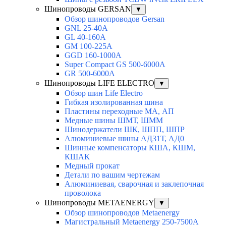
Шинопроводы GERSAN
▼
Обзор шинопроводов Gersan
GNL 25-40A
GL 40-160A
GM 100-225A
GGD 160-1000A
Super Compact GS 500-6000A
GR 500-6000A
Шинопроводы LIFE ELECTRO
▼
Обзор шин Life Electro
Гибкая изолированная шина
Пластины переходные МА, АП
Медные шины ШМТ, ШММ
Шинодержатели ШК, ШПП, ШПР
Алюминиевые шины АД31Т, АД0
Шинные компенсаторы КША, КШМ,
КШАК
Медный прокат
Детали по вашим чертежам
Алюминиевая, cварочная и заклепочная
проволока
Шинопроводы METAENERGY
▼
Обзор шинопроводов Metaenergy
Магистральный Metaenergy 250-7500A