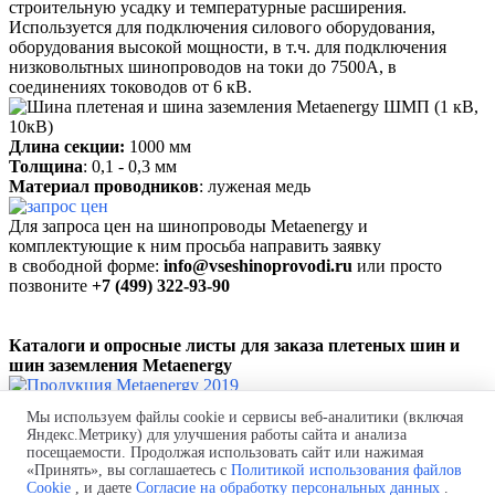
строительную усадку и температурные расширения.
Используется для подключения силового оборудования,
оборудования высокой мощности, в т.ч. для подключения
низковольтных шинопроводов на токи до 7500А, в
соединениях тоководов от 6 кВ.
Длина секции:
1000 мм
Толщина
: 0,1 - 0,3 мм
Материал проводников
: луженая медь
Для запроса цен на шинопроводы Metaenergy и
комплектующие к ним
просьба
направить заявку
в свободной форме:
info@vseshinoprovodi.ru
или просто
позвоните
+7 (499) 322-93-90
Каталоги и
опросные листы для заказа
плетеных шин и
шин заземления Metaenergy
Продукция Metaenergy 2019
Мы используем файлы cookie и сервисы веб-аналитики (включая
Яндекс.Метрику) для улучшения работы сайта и анализа
Производство и поставка шинных мостов.
посещаемости. Продолжая использовать сайт или нажимая
Проект бесплатно! Быстро и в
срок!
Монтаж "под ключ"!
«Принять», вы соглашаетесь с
Политикой использования файлов
Телефон:
+7 (843) 250-44-56
Cookie
, и даете
Согласие на обработку персональных данных
.