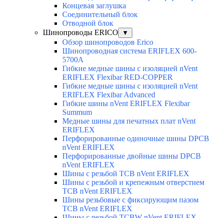
Концевая заглушка
Соединительный блок
Отводной блок
Шинопроводы ERICO
▼
Обзор шинопроводов Erico
Шинопроводная система ERIFLEX 600-
5700A
Гибкие медные шины с изоляцией nVent
ERIFLEX Flexibar RED-COPPER
Гибкие медные шины с изоляцией nVent
ERIFLEX Flexibar Advanced
Гибкие шины nVent ERIFLEX Flexibar
Summum
Медные шины для печатных плат nVent
ERIFLEX
Перфорированные одиночные шины DPCB
nVent ERIFLEX
Перфорированные двойные шины DPCB
nVent ERIFLEX
Шины с резьбой TCB nVent ERIFLEX
Шины с резьбой и крепежным отверстием
TCB nVent ERIFLEX
Шины резьбовые с фиксирующим пазом
TCB nVent ERIFLEX
Шины с резьбой TCBW nVent ERIFLEX