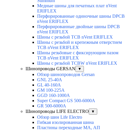
Summum
Медные шины для печатных плат nVent
ERIFLEX
Перфорированные одиночные шины DPCB
nVent ERIFLEX
Перфорированные двойные шины DPCB
nVent ERIFLEX
Шины с резьбой TCB nVent ERIFLEX
Шины с резьбой и крепежным отверстием
TCB nVent ERIFLEX
Шины резьбовые с фиксирующим пазом
TCB nVent ERIFLEX
Шины с резьбой TCBW nVent ERIFLEX
Шинопроводы GERSAN
▼
Обзор шинопроводов Gersan
GNL 25-40A
GL 40-160A
GM 100-225A
GGD 160-1000A
Super Compact GS 500-6000A
GR 500-6000A
Шинопроводы LIFE ELECTRO
▼
Обзор шин Life Electro
Гибкая изолированная шина
Пластины переходные МА, АП