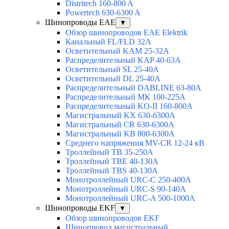
Distritech 160-800 A
Powertech 630-6300 A
Шинопроводы EAE
▼
Обзор шинопроводов EAE Elektrik
Канальный FL/FLD 32A
Осветительный KAM 25-32А
Распределительный KAP 40-63A
Осветительный SL 25-40А
Осветительный DL 25-40А
Распределительный DABLINE 63-80A
Распределительный МК 100-225А
Распределительный KO-II 160-800А
Магистральный KX 630-6300А
Магистральный CR 630-6300А
Магистральный KB 800-6300А
Среднего напряжения MV-CR 12-24 кВ
Троллейный TB 35-250A
Троллейный TBE 40-130A
Троллейный TBS 40-130A
Монотроллейный URC-C 250-400A
Монотроллейный URC-S 90-140A
Монотроллейный URC-A 500-1000A
Шинопроводы EKF
▼
Обзор шинопроводов EKF
Шинопровод магистральный