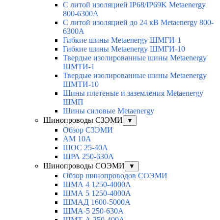
С литой изоляцией IP68/IP69K Metaenergy
800-6300A
С литой изоляцией до 24 кВ Metaenergy 800-
6300A
Гибкие шины Metaenergy ШМГИ-1
Гибкие шины Metaenergy ШМГИ-10
Твердые изолированные шины Metaenergy
ШМТИ-1
Твердые изолированные шины Metaenergy
ШМТИ-10
Шины плетеные и заземления Metaenergy
ШМП
Шины силовые Metaenergy
Шинопроводы СЗЭМИ
▼
Обзор СЗЭМИ
АМ 10А
ШОС 25-40А
ШРА 250-630А
Шинопроводы СОЭМИ
▼
Обзор шинопроводов СОЭМИ
ШМА 4 1250-4000А
ШМА 5 1250-4000А
ШМАД 1600-5000А
ШМА-5 250-630А
ШМТ-А 250-400А