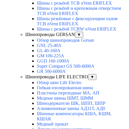
Шины с резьбой TCB nVent ERIFLEX
Шины с резьбой и крепежным отверстием
TCB nVent ERIFLEX
Шины резьбовые с фиксирующим пазом
TCB nVent ERIFLEX
Шины с резьбой TCBW nVent ERIFLEX
Шинопроводы GERSAN
▼
Обзор шинопроводов Gersan
GNL 25-40A
GL 40-160A
GM 100-225A
GGD 160-1000A
Super Compact GS 500-6000A
GR 500-6000A
Шинопроводы LIFE ELECTRO
▼
Обзор шин Life Electro
Гибкая изолированная шина
Пластины переходные МА, АП
Медные шины ШМТ, ШММ
Шинодержатели ШК, ШПП, ШПР
Алюминиевые шины АД31Т, АД0
Шинные компенсаторы КША, КШМ,
КШАК
Медный прокат