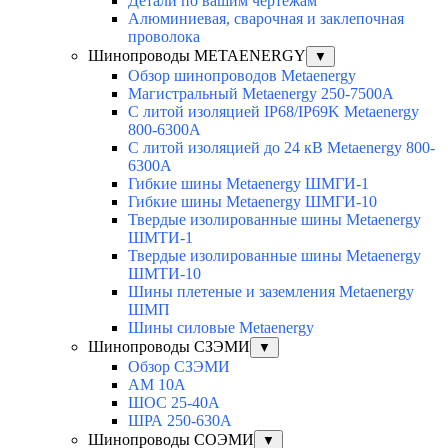
Детали по вашим чертежам
Алюминиевая, cварочная и заклепочная
проволока
Шинопроводы METAENERGY
▼
Обзор шинопроводов Metaenergy
Магистральный Metaenergy 250-7500A
С литой изоляцией IP68/IP69K Metaenergy
800-6300A
С литой изоляцией до 24 кВ Metaenergy 800-
6300A
Гибкие шины Metaenergy ШМГИ-1
Гибкие шины Metaenergy ШМГИ-10
Твердые изолированные шины Metaenergy
ШМТИ-1
Твердые изолированные шины Metaenergy
ШМТИ-10
Шины плетеные и заземления Metaenergy
ШМП
Шины силовые Metaenergy
Шинопроводы СЗЭМИ
▼
Обзор СЗЭМИ
АМ 10А
ШОС 25-40А
ШРА 250-630А
Шинопроводы СОЭМИ
▼