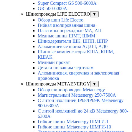
Super Compact GS 500-6000A
GR 500-6000A
Шинопроводы LIFE ELECTRO
▼
Обзор шин Life Electro
Гибкая изолированная шина
Пластины переходные МА, АП
Медные шины ШМТ, ШММ
Шинодержатели ШК, ШПП, ШПР
Алюминиевые шины АД31Т, АД0
Шинные компенсаторы КША, КШМ,
КШАК
Медный прокат
Детали по вашим чертежам
Алюминиевая, cварочная и заклепочная
проволока
Шинопроводы METAENERGY
▼
Обзор шинопроводов Metaenergy
Магистральный Metaenergy 250-7500A
С литой изоляцией IP68/IP69K Metaenergy
800-6300A
С литой изоляцией до 24 кВ Metaenergy 800-
6300A
Гибкие шины Metaenergy ШМГИ-1
Гибкие шины Metaenergy ШМГИ-10