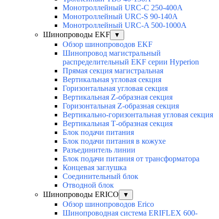
Монотроллейный URC-C 250-400A
Монотроллейный URC-S 90-140A
Монотроллейный URC-A 500-1000A
Шинопроводы EKF
▼
Обзор шинопроводов EKF
Шинопровод магистральный
распределительный EKF серии Hyperion
Прямая секция магистральная
Вертикальная угловая секция
Горизонтальная угловая секция
Вертикальная Z-образная секция
Горизонтальная Z-образная секция
Вертикально-горизонтальная угловая секция
Вертикальная Т-образная секция
Блок подачи питания
Блок подачи питания в кожухе
Разъединитель линии
Блок подачи питания от трансформатора
Концевая заглушка
Соединительный блок
Отводной блок
Шинопроводы ERICO
▼
Обзор шинопроводов Erico
Шинопроводная система ERIFLEX 600-