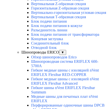
Вертикальная Z-образная секция
Горизонтальная Z-образная секция
Вертикально-горизонтальная угловая секция
Вертикальная Т-образная секция
Блок подачи питания
Блок подачи питания в кожухе
Разъединитель линии
Блок подачи питания от трансформатора
Концевая заглушка
Соединительный блок
Отводной блок
Шинопроводы ERICO
▼
Обзор шинопроводов Erico
Шинопроводная система ERIFLEX 600-
5700A
Гибкие медные шины с изоляцией nVent
ERIFLEX Flexibar RED-COPPER
Гибкие медные шины с изоляцией nVent
ERIFLEX Flexibar Advanced
Гибкие шины nVent ERIFLEX Flexibar
Summum
Медные шины для печатных плат nVent
ERIFLEX
Перфорированные одиночные шины DPCB