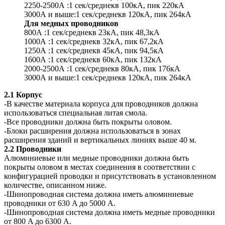
2250-2500А :1 сек/среднекв 100кA, пик 220кA
3000А и выше:1 сек/среднекв 120кA, пик 264кA
Для медных проводников
800А :1 сек/среднекв 23кА, пик 48,3кА
1000А :1 сек/среднекв 32кA, пик 67,2кA
1250А :1 сек/среднекв 45кA, пик 94,5кA
1600А :1 сек/среднекв 60кA, пик 132кA
2000-2500А :1 сек/среднекв 80кA, пик 176кA
3000А и выше:1 сек/среднекв 120кA, пик 264кA
2.1 Корпус
-В качестве материала корпуса для проводников должна
использоваться специальная литая смола.
-Все проводники должна быть покрыты оловом.
-Блоки расширения должна использоваться в зонах
расширения зданий и вертикальных линиях выше 40 м.
2.2 Проводники
Алюминиевые или медные проводники должна быть
покрыты оловом в местах соединения в соответствии с
конфигурацией проводки и присутствовать в установленном
количестве, описанном ниже.
-Шинопроводная система должна иметь алюминиевые
проводники от 630 A до 5000 A.
-Шинопроводная система должна иметь медные проводники
от 800 A до 6300 A.