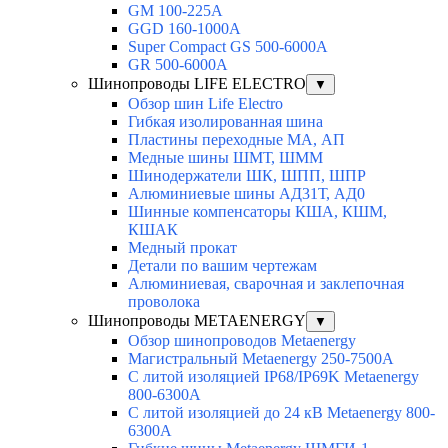
GM 100-225A
GGD 160-1000A
Super Compact GS 500-6000A
GR 500-6000A
Шинопроводы LIFE ELECTRO
▼
Обзор шин Life Electro
Гибкая изолированная шина
Пластины переходные МА, АП
Медные шины ШМТ, ШММ
Шинодержатели ШК, ШПП, ШПР
Алюминиевые шины АД31Т, АД0
Шинные компенсаторы КША, КШМ,
КШАК
Медный прокат
Детали по вашим чертежам
Алюминиевая, cварочная и заклепочная
проволока
Шинопроводы METAENERGY
▼
Обзор шинопроводов Metaenergy
Магистральный Metaenergy 250-7500A
С литой изоляцией IP68/IP69K Metaenergy
800-6300A
С литой изоляцией до 24 кВ Metaenergy 800-
6300A