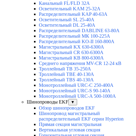
Канальный FL/FLD 32A
Осветительный KAM 25-32А
Распределительный KAP 40-63A
Осветительный SL 25-40А
Осветительный DL 25-40А
Распределительный DABLINE 63-80A
Распределительный МК 100-225А
Распределительный KO-II 160-800А
Магистральный KX 630-6300А
Магистральный CR 630-6300А
Магистральный KB 800-6300А
Среднего напряжения MV-CR 12-24 кВ
Троллейный TB 35-250A
Троллейный TBE 40-130A
Троллейный TBS 40-130A
Монотроллейный URC-C 250-400A
Монотроллейный URC-S 90-140A
Монотроллейный URC-A 500-1000A
Шинопроводы EKF
▼
Обзор шинопроводов EKF
Шинопровод магистральный
распределительный EKF серии Hyperion
Прямая секция магистральная
Вертикальная угловая секция
Горизонтальная угловая секция