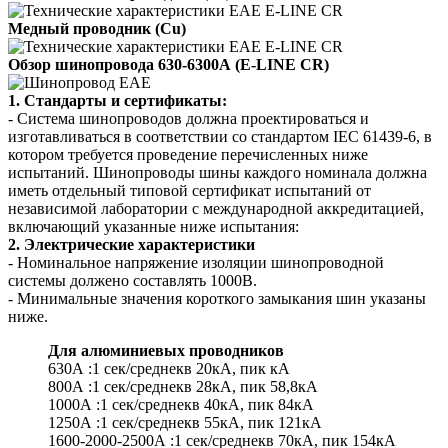
Медный проводник (Cu)
Обзор шинопровода 630-6300А (E-LINE CR)
1. Стандарты и сертификаты:
- Система шинопроводов должна проектироваться и
изготавливаться в соответствии со стандартом IEC 61439-6, в
котором требуется проведение перечисленных ниже
испытаний. Шинопроводы шины каждого номинала должна
иметь отдельный типовой сертификат испытаний от
независимой лаборатории с международной аккредитацией,
включающий указанные ниже испытания:
2. Электрические характеристики
- Номинальное напряжение изоляции шинопроводной
системы должено составлять 1000В.
- Минимальные значения короткого замыкания шин указаны
ниже.
Для алюминиевых проводников
630А :1 сек/среднекв 20кA, пик кA
800А :1 сек/среднекв 28кA, пик 58,8кA
1000А :1 сек/среднекв 40кA, пик 84кA
1250А :1 сек/среднекв 55кA, пик 121кA
1600-2000-2500А :1 сек/среднекв 70кA, пик 154кA