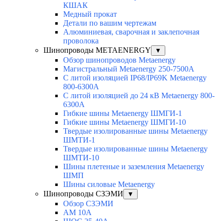
КШАК
Медный прокат
Детали по вашим чертежам
Алюминиевая, cварочная и заклепочная
проволока
Шинопроводы METAENERGY
▼
Обзор шинопроводов Metaenergy
Магистральный Metaenergy 250-7500A
С литой изоляцией IP68/IP69K Metaenergy
800-6300A
С литой изоляцией до 24 кВ Metaenergy 800-
6300A
Гибкие шины Metaenergy ШМГИ-1
Гибкие шины Metaenergy ШМГИ-10
Твердые изолированные шины Metaenergy
ШМТИ-1
Твердые изолированные шины Metaenergy
ШМТИ-10
Шины плетеные и заземления Metaenergy
ШМП
Шины силовые Metaenergy
Шинопроводы СЗЭМИ
▼
Обзор СЗЭМИ
АМ 10А