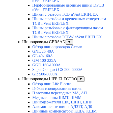
nVent ERIFLEX
Перфорированные двойные шины DPCB
nVent ERIFLEX
Шины с резьбой TCB nVent ERIFLEX
Шины с резьбой и крепежным отверстием
TCB nVent ERIFLEX
Шины резьбовые с фиксирующим пазом
TCB nVent ERIFLEX
Шины с резьбой TCBW nVent ERIFLEX
Шинопроводы GERSAN
▼
Обзор шинопроводов Gersan
GNL 25-40A
GL 40-160A
GM 100-225A
GGD 160-1000A
Super Compact GS 500-6000A
GR 500-6000A
Шинопроводы LIFE ELECTRO
▼
Обзор шин Life Electro
Гибкая изолированная шина
Пластины переходные МА, АП
Медные шины ШМТ, ШММ
Шинодержатели ШК, ШПП, ШПР
Алюминиевые шины АД31Т, АД0
Шинные компенсаторы КША, КШМ,