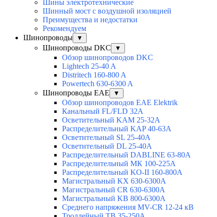
Шины электротехнические
Шинный мост с воздушной изоляцией
Преимущества и недостатки
Рекомендуем
Шинопроводы
▼
Шинопроводы DKC
▼
Обзор шинопроводов DKC
Lightech 25-40 A
Distritech 160-800 A
Powertech 630-6300 A
Шинопроводы EAE
▼
Обзор шинопроводов EAE Elektrik
Канальный FL/FLD 32A
Осветительный KAM 25-32А
Распределительный KAP 40-63A
Осветительный SL 25-40А
Осветительный DL 25-40А
Распределительный DABLINE 63-80A
Распределительный МК 100-225А
Распределительный KO-II 160-800А
Магистральный KX 630-6300А
Магистральный CR 630-6300А
Магистральный KB 800-6300А
Среднего напряжения MV-CR 12-24 кВ
Троллейный TB 35-250A