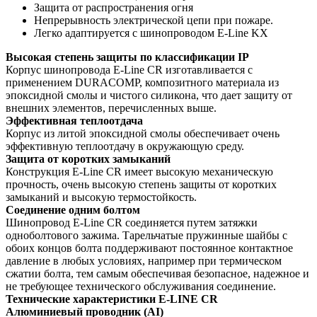
Защита от распространения огня
Непрерывность электрической цепи
при пожаре.
Легко адаптируется с шинопроводом
E-Line KX
Высокая степень защиты по классификации IP
Корпус шинопровода E-Line CR изготавливается с
применением DURACOMP, композитного материала из
эпоксидной смолы и чистого силикона, что дает защиту от
внешних элементов, перечисленных выше.
Эффективная теплоотдача
Корпус из литой эпоксидной смолы обеспечивает очень
эффективную теплоотдачу в окружающую среду.
Защита от коротких замыканий
Конструкция E-Line CR имеет высокую механическую
прочность, очень высокую степень защиты от коротких
замыканий и высокую термостойкость.
Соединение одним болтом
Шинопровод E-Line CR соединяется путем затяжки
одноболтового зажима. Тарельчатые пружинные шайбы с
обоих концов болта поддерживают постоянное контактное
давление в любых условиях, например при термическом
сжатии болта, тем самым обеспечивая безопасное, надежное и
не требующее технического обслуживания соединение.
Технические характеристики E-LINE CR
Алюминиевый проводник (AI)