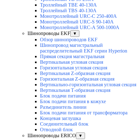
Троллейный TBE 40-130A
Троллейный TBS 40-130A
Монотроллейный URC-C 250-400A
Монотроллейный URC-S 90-140A
Монотроллейный URC-A 500-1000A
Шинопроводы EKF
▼
Обзор шинопроводов EKF
Шинопровод магистральный
распределительный EKF серии Hyperion
Прямая секция магистральная
Вертикальная угловая секция
Горизонтальная угловая секция
Вертикальная Z-образная секция
Горизонтальная Z-образная секция
Вертикально-горизонтальная угловая секция
Вертикальная Т-образная секция
Блок подачи питания
Блок подачи питания в кожухе
Разъединитель линии
Блок подачи питания от трансформатора
Концевая заглушка
Соединительный блок
Отводной блок
Шинопроводы ERICO
▼