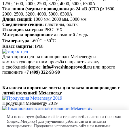
1250, 1600, 2000, 2500, 3200, 4000, 5000, 6300А
Ток линии (медные проводники до 24 кВ (СTA)):
1600,
2000, 2500, 3200, 4000, 5000, 6300А
Длина секций
: 1000 мм, 2000 мм, 3000 мм
Соединение секций:
пластины, болты
Изоляция
: материал PROTEX
Материал проводников
: алюминий / медь
Температура
: -60⁰С +50⁰С
Класс защиты
: IP68
Для запроса цен на шинопроводы Metaenergy и
комплектующие к ним
просьба
направить заявку
в свободной форме:
info@vseshinoprovodi.ru
или просто
позвоните
+7 (499) 322-93-90
Каталоги и
опросные листы для заказа
шинопроводов с
литой изоляцией Metaenergy
Продукция Metaenergy 2019
Токопроводы в литой изоляции Metaenergy
Мы используем файлы cookie и сервисы веб-аналитики (включая
Яндекс.Метрику) для улучшения работы сайта и анализа
Производство и поставка шинных мостов.
посещаемости. Продолжая использовать сайт или нажимая