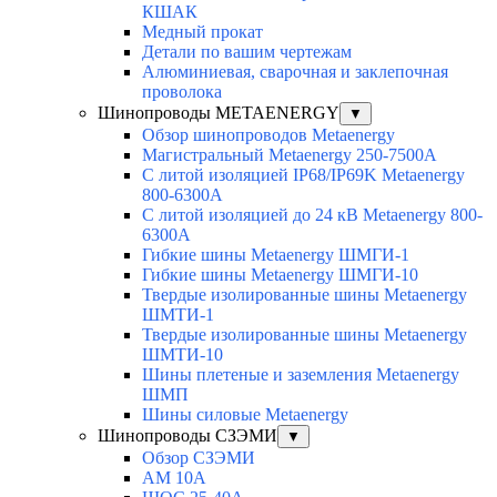
КШАК
Медный прокат
Детали по вашим чертежам
Алюминиевая, cварочная и заклепочная
проволока
Шинопроводы METAENERGY
▼
Обзор шинопроводов Metaenergy
Магистральный Metaenergy 250-7500A
С литой изоляцией IP68/IP69K Metaenergy
800-6300A
С литой изоляцией до 24 кВ Metaenergy 800-
6300A
Гибкие шины Metaenergy ШМГИ-1
Гибкие шины Metaenergy ШМГИ-10
Твердые изолированные шины Metaenergy
ШМТИ-1
Твердые изолированные шины Metaenergy
ШМТИ-10
Шины плетеные и заземления Metaenergy
ШМП
Шины силовые Metaenergy
Шинопроводы СЗЭМИ
▼
Обзор СЗЭМИ
АМ 10А