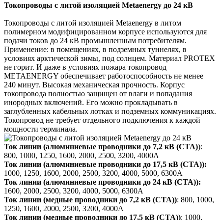
Токопроводы с литой изоляцией Metaenergy до 24 кВ
Токопроводы с литой изоляцией Metaenergy в литом
полимерном модифицированном корпусе используются для
подачи токов до 24 кВ промышленным потребителям.
Применение: в помещениях, в подземных туннелях, в
условиях арктической зимы, под солнцем. Материал PROTEX
не горит. И даже в условиях пожара токопровод
METAENERGY обеспечивает работоспособность не менее
240 минут. Высокая механическая прочность. Корпус
токопровода полностью защищен от влаги и попадания
инородных включений. Его можно прокладывать в
заглубленных кабельных лотках и подземных коммуникациях.
Токопровод не требует отдельного подключения к каждой
мощности терминала.
Ток линии (алюминиевые проводники до 7,2 кВ (СTA)
):
800, 1000, 1250, 1600, 2000, 2500, 3200, 4000А
Ток линии (алюминиевые проводники до 17,5 кВ (СTA)):
1000, 1250, 1600, 2000, 2500, 3200, 4000, 5000, 6300А
Ток линии (алюминиевые проводники до 24 кВ (СTA)):
1600, 2000, 2500, 3200, 4000, 5000, 6300А
Ток линии (медные проводники до 7,2 кВ (СTA))
: 800, 1000,
1250, 1600, 2000, 2500, 3200, 4000А
Ток линии (медные проводники до 17,5 кВ (СTA))
: 1000,