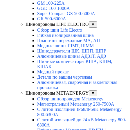
GM 100-225A
GGD 160-1000A
Super Compact GS 500-6000A
GR 500-6000A
Шинопроводы LIFE ELECTRO
▼
Обзор шин Life Electro
Гибкая изолированная шина
Пластины переходные МА, АП
Медные шины ШМТ, ШММ
Шинодержатели ШК, ШПП, ШПР
Алюминиевые шины АД31Т, АД0
Шинные компенсаторы КША, КШМ,
КШАК
Медный прокат
Детали по вашим чертежам
Алюминиевая, cварочная и заклепочная
проволока
Шинопроводы METAENERGY
▼
Обзор шинопроводов Metaenergy
Магистральный Metaenergy 250-7500A
С литой изоляцией IP68/IP69K Metaenergy
800-6300A
С литой изоляцией до 24 кВ Metaenergy 800-
6300A