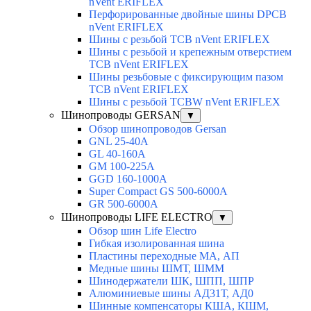
nVent ERIFLEX
Перфорированные двойные шины DPCB
nVent ERIFLEX
Шины с резьбой TCB nVent ERIFLEX
Шины с резьбой и крепежным отверстием
TCB nVent ERIFLEX
Шины резьбовые с фиксирующим пазом
TCB nVent ERIFLEX
Шины с резьбой TCBW nVent ERIFLEX
Шинопроводы GERSAN
▼
Обзор шинопроводов Gersan
GNL 25-40A
GL 40-160A
GM 100-225A
GGD 160-1000A
Super Compact GS 500-6000A
GR 500-6000A
Шинопроводы LIFE ELECTRO
▼
Обзор шин Life Electro
Гибкая изолированная шина
Пластины переходные МА, АП
Медные шины ШМТ, ШММ
Шинодержатели ШК, ШПП, ШПР
Алюминиевые шины АД31Т, АД0
Шинные компенсаторы КША, КШМ,