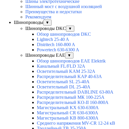
Шины электротехнические
Шинный мост с воздушной изоляцией
Преимущества и недостатки
Рекомендуем
Шинопроводы
▼
Шинопроводы DKC
▼
Обзор шинопроводов DKC
Lightech 25-40 A
Distritech 160-800 A
Powertech 630-6300 A
Шинопроводы EAE
▼
Обзор шинопроводов EAE Elektrik
Канальный FL/FLD 32A
Осветительный KAM 25-32А
Распределительный KAP 40-63A
Осветительный SL 25-40А
Осветительный DL 25-40А
Распределительный DABLINE 63-80A
Распределительный МК 100-225А
Распределительный KO-II 160-800А
Магистральный KX 630-6300А
Магистральный CR 630-6300А
Магистральный KB 800-6300А
Среднего напряжения MV-CR 12-24 кВ
Троллейный TB 35-250A