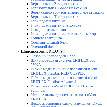
Вертикальная Z-образная секция
Горизонтальная Z-образная секция
Вертикально-горизонтальная угловая секция
Вертикальная Т-образная секция
Блок подачи питания
Блок подачи питания в кожухе
Разъединитель линии
Блок подачи питания от трансформатора
Концевая заглушка
Соединительный блок
Отводной блок
Шинопроводы ERICO
▼
Обзор шинопроводов Erico
Шинопроводная система ERIFLEX 600-
5700A
Гибкие медные шины с изоляцией nVent
ERIFLEX Flexibar RED-COPPER
Гибкие медные шины с изоляцией nVent
ERIFLEX Flexibar Advanced
Гибкие шины nVent ERIFLEX Flexibar
Summum
Медные шины для печатных плат nVent
ERIFLEX
Перфорированные одиночные шины DPCB