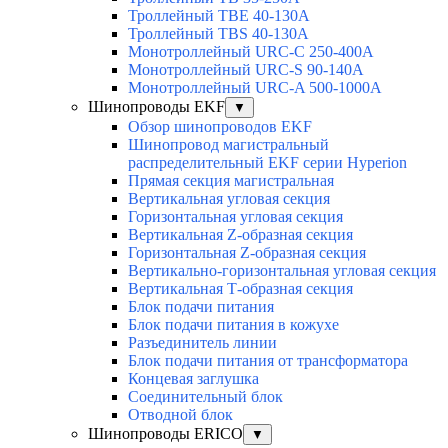
Троллейный TBE 40-130A
Троллейный TBS 40-130A
Монотроллейный URC-C 250-400A
Монотроллейный URC-S 90-140A
Монотроллейный URC-A 500-1000A
Шинопроводы EKF
▼
Обзор шинопроводов EKF
Шинопровод магистральный
распределительный EKF серии Hyperion
Прямая секция магистральная
Вертикальная угловая секция
Горизонтальная угловая секция
Вертикальная Z-образная секция
Горизонтальная Z-образная секция
Вертикально-горизонтальная угловая секция
Вертикальная Т-образная секция
Блок подачи питания
Блок подачи питания в кожухе
Разъединитель линии
Блок подачи питания от трансформатора
Концевая заглушка
Соединительный блок
Отводной блок
Шинопроводы ERICO
▼