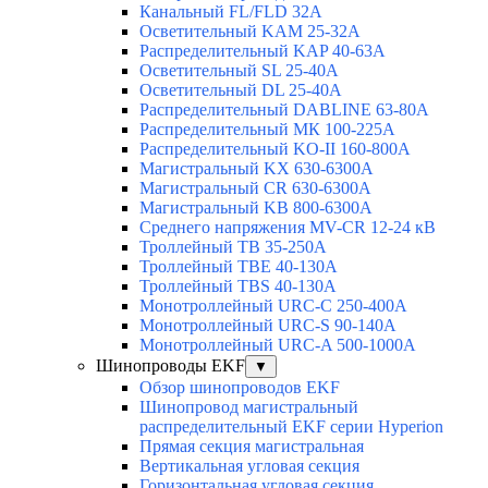
Канальный FL/FLD 32A
Осветительный KAM 25-32А
Распределительный KAP 40-63A
Осветительный SL 25-40А
Осветительный DL 25-40А
Распределительный DABLINE 63-80A
Распределительный МК 100-225А
Распределительный KO-II 160-800А
Магистральный KX 630-6300А
Магистральный CR 630-6300А
Магистральный KB 800-6300А
Среднего напряжения MV-CR 12-24 кВ
Троллейный TB 35-250A
Троллейный TBE 40-130A
Троллейный TBS 40-130A
Монотроллейный URC-C 250-400A
Монотроллейный URC-S 90-140A
Монотроллейный URC-A 500-1000A
Шинопроводы EKF
▼
Обзор шинопроводов EKF
Шинопровод магистральный
распределительный EKF серии Hyperion
Прямая секция магистральная
Вертикальная угловая секция
Горизонтальная угловая секция