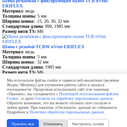
Шина резьбовая с фиксирующим пазом ТСВ nVent
ERIFLEX
Материал
: медь
Толщина шины
: 5 мм
Ширина шины
: 15, 20, 30, 32 мм
Стандартная длина
: 990, 1985 мм
Размер нити TS:
М6
Шина с резьбой TCBW nVent ERIFLEX
Материал
: медь
Толщина шины
: 5 мм
Ширина шины
: 32 мм
Стандартная длина
: 1985 мм
Размер нити TS:
М6
Мы используем файлы cookie и сервисы веб-аналитики (включая
Яндекс.Метрику) для улучшения работы сайта и анализа
Производство и поставка шинных мостов.
посещаемости. Продолжая использовать сайт или нажимая
Проект бесплатно! Быстро и в
срок!
Монтаж "под ключ"!
«Принять», вы соглашаетесь с
Политикой использования файлов
Телефон:
+7 (843) 250-44-56
Cookie
, и даете
Согласие на обработку персональных данных
.
Почта:
Shm@selectprom.ru
Обратите внимание, что вы можете отозвать свое согласие в
Политика обработки персональных данных
любое время. При нажатии «Отклонить» данные не собираются.
Подробнее в
Политике обработки персональных данных
.
Согласие на обработку персональных данных
Политика использования файлов cookie
Изменить настройки cookie
Принять все
Отклонить
Настроить cookie