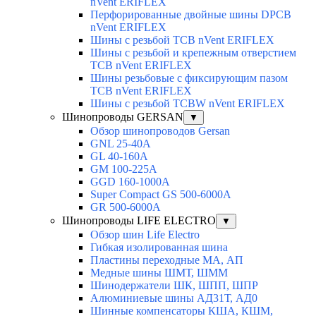
nVent ERIFLEX
Перфорированные двойные шины DPCB
nVent ERIFLEX
Шины с резьбой TCB nVent ERIFLEX
Шины с резьбой и крепежным отверстием
TCB nVent ERIFLEX
Шины резьбовые с фиксирующим пазом
TCB nVent ERIFLEX
Шины с резьбой TCBW nVent ERIFLEX
Шинопроводы GERSAN
▼
Обзор шинопроводов Gersan
GNL 25-40A
GL 40-160A
GM 100-225A
GGD 160-1000A
Super Compact GS 500-6000A
GR 500-6000A
Шинопроводы LIFE ELECTRO
▼
Обзор шин Life Electro
Гибкая изолированная шина
Пластины переходные МА, АП
Медные шины ШМТ, ШММ
Шинодержатели ШК, ШПП, ШПР
Алюминиевые шины АД31Т, АД0
Шинные компенсаторы КША, КШМ,