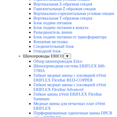
Вертикальная Z-образная секция
Горизонтальная Z-образная секция
Вертикально-горизонтальная угловая секция
Вертикальная Т-образная секция
Блок подачи питания
Блок подачи питания в кожухе
Разъединитель линии
Блок подачи питания от трансформатора
Концевая заглушка
Соединительный блок
Отводной блок
Шинопроводы ERICO
▼
Обзор шинопроводов Erico
Шинопроводная система ERIFLEX 600-
5700A
Гибкие медные шины с изоляцией nVent
ERIFLEX Flexibar RED-COPPER
Гибкие медные шины с изоляцией nVent
ERIFLEX Flexibar Advanced
Гибкие шины nVent ERIFLEX Flexibar
Summum
Медные шины для печатных плат nVent
ERIFLEX
Перфорированные одиночные шины DPCB