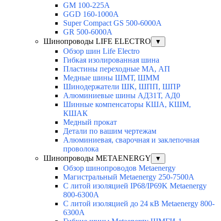
GM 100-225A
GGD 160-1000A
Super Compact GS 500-6000A
GR 500-6000A
Шинопроводы LIFE ELECTRO
▼
Обзор шин Life Electro
Гибкая изолированная шина
Пластины переходные МА, АП
Медные шины ШМТ, ШММ
Шинодержатели ШК, ШПП, ШПР
Алюминиевые шины АД31Т, АД0
Шинные компенсаторы КША, КШМ,
КШАК
Медный прокат
Детали по вашим чертежам
Алюминиевая, cварочная и заклепочная
проволока
Шинопроводы METAENERGY
▼
Обзор шинопроводов Metaenergy
Магистральный Metaenergy 250-7500A
С литой изоляцией IP68/IP69K Metaenergy
800-6300A
С литой изоляцией до 24 кВ Metaenergy 800-
6300A