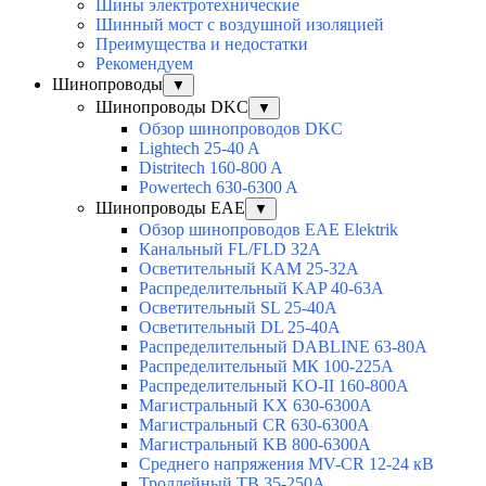
Шины электротехнические
Шинный мост с воздушной изоляцией
Преимущества и недостатки
Рекомендуем
Шинопроводы
▼
Шинопроводы DKC
▼
Обзор шинопроводов DKC
Lightech 25-40 A
Distritech 160-800 A
Powertech 630-6300 A
Шинопроводы EAE
▼
Обзор шинопроводов EAE Elektrik
Канальный FL/FLD 32A
Осветительный KAM 25-32А
Распределительный KAP 40-63A
Осветительный SL 25-40А
Осветительный DL 25-40А
Распределительный DABLINE 63-80A
Распределительный МК 100-225А
Распределительный KO-II 160-800А
Магистральный KX 630-6300А
Магистральный CR 630-6300А
Магистральный KB 800-6300А
Среднего напряжения MV-CR 12-24 кВ
Троллейный TB 35-250A