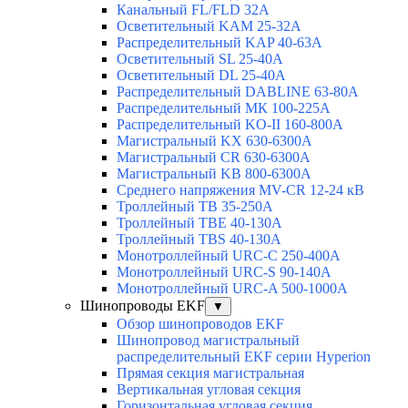
Канальный FL/FLD 32A
Осветительный KAM 25-32А
Распределительный KAP 40-63A
Осветительный SL 25-40А
Осветительный DL 25-40А
Распределительный DABLINE 63-80A
Распределительный МК 100-225А
Распределительный KO-II 160-800А
Магистральный KX 630-6300А
Магистральный CR 630-6300А
Магистральный KB 800-6300А
Среднего напряжения MV-CR 12-24 кВ
Троллейный TB 35-250A
Троллейный TBE 40-130A
Троллейный TBS 40-130A
Монотроллейный URC-C 250-400A
Монотроллейный URC-S 90-140A
Монотроллейный URC-A 500-1000A
Шинопроводы EKF
▼
Обзор шинопроводов EKF
Шинопровод магистральный
распределительный EKF серии Hyperion
Прямая секция магистральная
Вертикальная угловая секция
Горизонтальная угловая секция