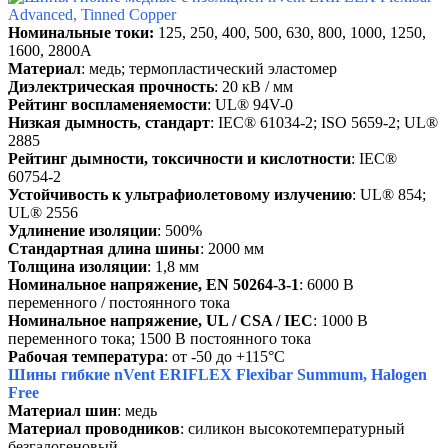
Номинальные токи:
125, 250, 400, 500, 630, 800, 1000, 1250,
1600, 2800А
Материал
: медь; термопластический эластомер
Диэлектрическая прочность
: 20 кВ / мм
Рейтинг воспламеняемости
: UL® 94V-0
Низкая дымность
,
стандарт
: IEC® 61034-2; ISO 5659-2; UL®
2885
Рейтинг дымности, токсичности и кислотности
: IEC®
60754-2
Устойчивость к ультрафиолетовому излучению
: UL® 854;
UL® 2556
Удлинение изоляции
: 500%
Стандартная длина шины
: 2000 мм
Толщина изоляции
: 1,8 мм
Номинальное напряжение, EN 50264-3-1
: 6000 В
переменного / постоянного тока
Номинальное напряжение, UL / CSA / IEC
: 1000 В
переменного тока; 1500 В постоянного тока
Рабочая температура
: от -50 до +115°C
Шины
гибкие
nVent ERIFLEX Flexibar Summum, Halogen
Free
Материал шин
: медь
Материал проводников
: силикон высокотемпературный
безгалогеновый