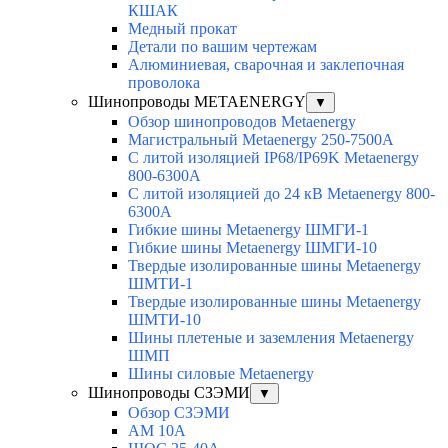
КШАК
Медный прокат
Детали по вашим чертежам
Алюминиевая, cварочная и заклепочная
проволока
Шинопроводы METAENERGY
▼
Обзор шинопроводов Metaenergy
Магистральный Metaenergy 250-7500A
С литой изоляцией IP68/IP69K Metaenergy
800-6300A
С литой изоляцией до 24 кВ Metaenergy 800-
6300A
Гибкие шины Metaenergy ШМГИ-1
Гибкие шины Metaenergy ШМГИ-10
Твердые изолированные шины Metaenergy
ШМТИ-1
Твердые изолированные шины Metaenergy
ШМТИ-10
Шины плетеные и заземления Metaenergy
ШМП
Шины силовые Metaenergy
Шинопроводы СЗЭМИ
▼
Обзор СЗЭМИ
АМ 10А