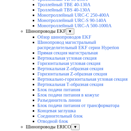
Троллейный TBE 40-130A
Троллейный TBS 40-130A
Монотроллейный URC-C 250-400A
Монотроллейный URC-S 90-140A
Монотроллейный URC-A 500-1000A
Шинопроводы EKF
▼
Обзор шинопроводов EKF
Шинопровод магистральный
распределительный EKF серии Hyperion
Прямая секция магистральная
Вертикальная угловая секция
Горизонтальная угловая секция
Вертикальная Z-образная секция
Горизонтальная Z-образная секция
Вертикально-горизонтальная угловая секция
Вертикальная Т-образная секция
Блок подачи питания
Блок подачи питания в кожухе
Разъединитель линии
Блок подачи питания от трансформатора
Концевая заглушка
Соединительный блок
Отводной блок
Шинопроводы ERICO
▼