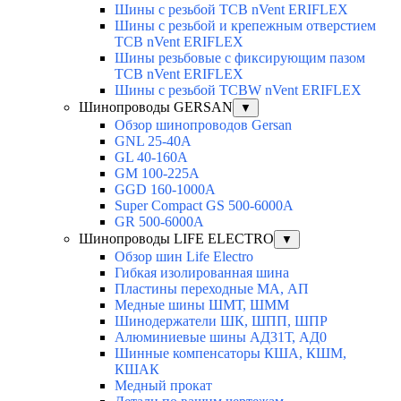
Шины с резьбой TCB nVent ERIFLEX
Шины с резьбой и крепежным отверстием
TCB nVent ERIFLEX
Шины резьбовые с фиксирующим пазом
TCB nVent ERIFLEX
Шины с резьбой TCBW nVent ERIFLEX
Шинопроводы GERSAN
▼
Обзор шинопроводов Gersan
GNL 25-40A
GL 40-160A
GM 100-225A
GGD 160-1000A
Super Compact GS 500-6000A
GR 500-6000A
Шинопроводы LIFE ELECTRO
▼
Обзор шин Life Electro
Гибкая изолированная шина
Пластины переходные МА, АП
Медные шины ШМТ, ШММ
Шинодержатели ШК, ШПП, ШПР
Алюминиевые шины АД31Т, АД0
Шинные компенсаторы КША, КШМ,
КШАК
Медный прокат