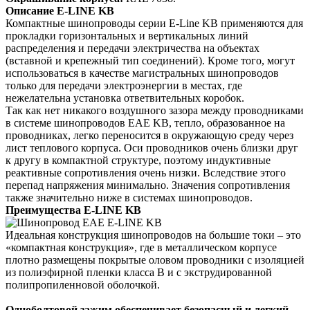
Описание E-LINE KB
Компактные шинопроводы серии E-Line KB применяются для
прокладки горизонтальных и вертикальных линий
распределения и передачи электричества на объектах
(вставной и крепежный тип соединений). Кроме того, могут
использоваться в качестве магистральных шинопроводов
только для передачи электроэнергии в местах, где
нежелательна установка ответвительных коробок.
Так как нет никакого воздушного зазора между проводниками
в системе шинопроводов EAE KB, тепло, образованное на
проводниках, легко переносится в окружающую среду через
лист теплового корпуса. Оси проводников очень близки друг
к другу в компактной структуре, поэтому индуктивные
реактивные сопротивления очень низки. Вследствие этого
перепад напряжения минимально. Значения сопротивления
также значительно ниже в системах шинопроводов.
Преимущества E-LINE KB
Идеальная конструкция шинопроводов на большие токи – это
«компактная конструкция», где в металлическом корпусе
плотно размещены покрытые оловом проводники с изоляцией
из полиэфирной пленки класса В и с экструдированной
полипропиленновой оболочкой.
Одноболтовой зажим обеспечивает безопасный и легкий