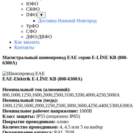
ЮФО
СКФО
ПФО
▼
Доставка Нижний Новгород
УрФО
СФО
ДФО/ДВФО
Как заказать
Контакты
Магистральный шинопровод EAE серии E-LİNE KB (800-
6300А)
EAE-Elektrik E-LİNE KB (800-6300А)
Номинальный ток (алюминий):
800,1000,1250,1600,2000,2500,3100,3200,4000,4250,5000A
Номинальный ток (медь):
1000,1250,1600,2000,2250,2500,3000,3600,4250,4400,5300,6300A
Номинальное рабочее напряжение:
1000В
Класс защиты:
IP55 (опционно IP65)
Покрытие проводников:
олово
Количество проводников:
4, 4.5 или 5 на выбор
Окрашивание корпуса:
RAL 7038.