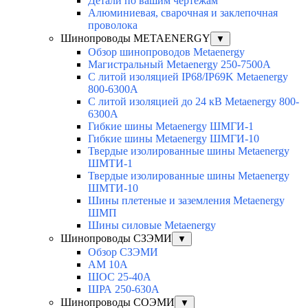
Детали по вашим чертежам
Алюминиевая, cварочная и заклепочная
проволока
Шинопроводы METAENERGY
▼
Обзор шинопроводов Metaenergy
Магистральный Metaenergy 250-7500A
С литой изоляцией IP68/IP69K Metaenergy
800-6300A
С литой изоляцией до 24 кВ Metaenergy 800-
6300A
Гибкие шины Metaenergy ШМГИ-1
Гибкие шины Metaenergy ШМГИ-10
Твердые изолированные шины Metaenergy
ШМТИ-1
Твердые изолированные шины Metaenergy
ШМТИ-10
Шины плетеные и заземления Metaenergy
ШМП
Шины силовые Metaenergy
Шинопроводы СЗЭМИ
▼
Обзор СЗЭМИ
АМ 10А
ШОС 25-40А
ШРА 250-630А
Шинопроводы СОЭМИ
▼