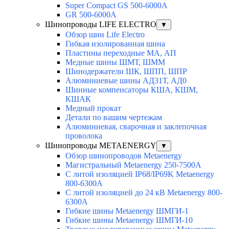
Super Compact GS 500-6000A
GR 500-6000A
Шинопроводы LIFE ELECTRO
▼
Обзор шин Life Electro
Гибкая изолированная шина
Пластины переходные МА, АП
Медные шины ШМТ, ШММ
Шинодержатели ШК, ШПП, ШПР
Алюминиевые шины АД31Т, АД0
Шинные компенсаторы КША, КШМ,
КШАК
Медный прокат
Детали по вашим чертежам
Алюминиевая, cварочная и заклепочная
проволока
Шинопроводы METAENERGY
▼
Обзор шинопроводов Metaenergy
Магистральный Metaenergy 250-7500A
С литой изоляцией IP68/IP69K Metaenergy
800-6300A
С литой изоляцией до 24 кВ Metaenergy 800-
6300A
Гибкие шины Metaenergy ШМГИ-1
Гибкие шины Metaenergy ШМГИ-10