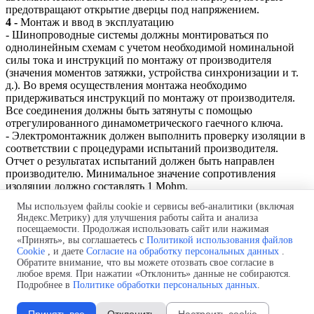
предотвращают открытие дверцы под напряжением.
4 -
Монтаж и ввод в эксплуатацию
- Шинопроводные системы должны монтироваться по
однолинейным схемам с учетом необходимой номинальной
силы тока и инструкций по монтажу от производителя
(значения моментов затяжки, устройства синхронизации и т.
д.). Во время осуществления монтажа необходимо
придерживаться инструкций по монтажу от производителя.
Все соединения должны быть затянуты с помощью
отрегулированного динамометрического гаечного ключа.
- Электромонтажник должен выполнить проверку изоляции в
соответствии с процедурами испытаний производителя.
Отчет о результатах испытаний должен быть направлен
производителю. Минимальное значение сопротивления
изоляции должно составлять 1 Mohm.
Мы используем файлы cookie и сервисы веб-аналитики (включая
Яндекс.Метрику) для улучшения работы сайта и анализа
Производство и поставка шинных мостов.
посещаемости. Продолжая использовать сайт или нажимая
Проект бесплатно! Быстро и в
срок!
Монтаж "под ключ"!
«Принять», вы соглашаетесь с
Политикой использования файлов
Телефон:
+7 (843) 250-44-56
Cookie
, и даете
Согласие на обработку персональных данных
.
Почта:
Shm@selectprom.ru
Обратите внимание, что вы можете отозвать свое согласие в
Политика обработки персональных данных
любое время. При нажатии «Отклонить» данные не собираются.
Подробнее в
Политике обработки персональных данных
.
Согласие на обработку персональных данных
Политика использования файлов cookie
Изменить настройки cookie