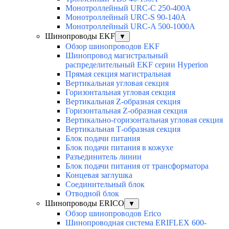
Монотроллейный URC-C 250-400A
Монотроллейный URC-S 90-140A
Монотроллейный URC-A 500-1000A
Шинопроводы EKF
▼
Обзор шинопроводов EKF
Шинопровод магистральный
распределительный EKF серии Hyperion
Прямая секция магистральная
Вертикальная угловая секция
Горизонтальная угловая секция
Вертикальная Z-образная секция
Горизонтальная Z-образная секция
Вертикально-горизонтальная угловая секция
Вертикальная Т-образная секция
Блок подачи питания
Блок подачи питания в кожухе
Разъединитель линии
Блок подачи питания от трансформатора
Концевая заглушка
Соединительный блок
Отводной блок
Шинопроводы ERICO
▼
Обзор шинопроводов Erico
Шинопроводная система ERIFLEX 600-