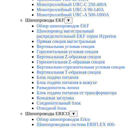
Монотроллейный URC-C 250-400A
Монотроллейный URC-S 90-140A
Монотроллейный URC-A 500-1000A
Шинопроводы EKF
▼
Обзор шинопроводов EKF
Шинопровод магистральный
распределительный EKF серии Hyperion
Прямая секция магистральная
Вертикальная угловая секция
Горизонтальная угловая секция
Вертикальная Z-образная секция
Горизонтальная Z-образная секция
Вертикально-горизонтальная угловая секция
Вертикальная Т-образная секция
Блок подачи питания
Блок подачи питания в кожухе
Разъединитель линии
Блок подачи питания от трансформатора
Концевая заглушка
Соединительный блок
Отводной блок
Шинопроводы ERICO
▼
Обзор шинопроводов Erico
Шинопроводная система ERIFLEX 600-