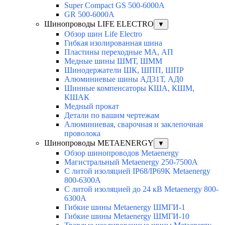
Super Compact GS 500-6000A
GR 500-6000A
Шинопроводы LIFE ELECTRO
▼
Обзор шин Life Electro
Гибкая изолированная шина
Пластины переходные МА, АП
Медные шины ШМТ, ШММ
Шинодержатели ШК, ШПП, ШПР
Алюминиевые шины АД31Т, АД0
Шинные компенсаторы КША, КШМ,
КШАК
Медный прокат
Детали по вашим чертежам
Алюминиевая, cварочная и заклепочная
проволока
Шинопроводы METAENERGY
▼
Обзор шинопроводов Metaenergy
Магистральный Metaenergy 250-7500A
С литой изоляцией IP68/IP69K Metaenergy
800-6300A
С литой изоляцией до 24 кВ Metaenergy 800-
6300A
Гибкие шины Metaenergy ШМГИ-1
Гибкие шины Metaenergy ШМГИ-10