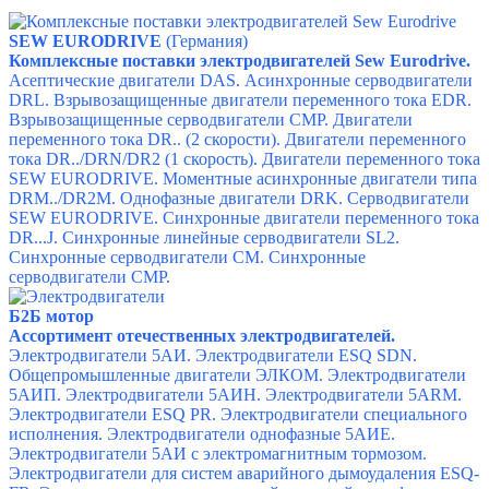
SEW EURODRIVE
(Германия)
Комплексные поставки электродвигателей Sew Eurodrive.
Асептические двигатели DAS.
Асинхронные серводвигатели
DRL.
Взрывозащищенные двигатели переменного тока EDR.
Взрывозащищенные серводвигатели CMP.
Двигатели
переменного тока DR.. (2 скорости).
Двигатели переменного
тока DR../DRN/DR2 (1 скорость).
Двигатели переменного тока
SEW EURODRIVE.
Моментные асинхронные двигатели типа
DRM../DR2M.
Однофазные двигатели DRK.
Серводвигатели
SEW EURODRIVE.
Синхронные двигатели переменного тока
DR...J.
Синхронные линейные серводвигатели SL2.
Синхронные серводвигатели CM.
Синхронные
серводвигатели CMP.
Б2Б мотор
Ассортимент отечественных электродвигателей.
Электродвигатели 5АИ.
Электродвигатели ESQ SDN.
Общепромышленные двигатели ЭЛКОМ.
Электродвигатели
5АИП.
Электродвигатели 5АИН.
Электродвигатели 5АRМ.
Электродвигатели ESQ PR.
Электродвигатели специального
исполнения.
Электродвигатели однофазные 5АИЕ.
Электродвигатели 5АИ с электромагнитным тормозом.
Электродвигатели для систем аварийного дымоудаления ESQ-