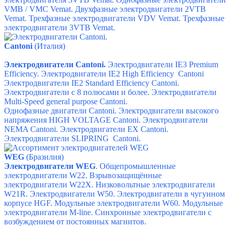
VMB / VMC Vemat.
Двухфазные электродвигатели 2VTB
Vemat.
Трехфазные электродвигатели VDV Vemat.
Трехфазные
электродвигатели 3VTB Vemat.
Сantoni
(Италия)
Электродвигатели Cantoni.
Электродвигатели IE3 Premium
Efficiency.
Электродвигатели IE2 High Efficiency Cantoni
Электродвигатели IE2 Standard Efficiency Cantoni.
Электродвигатели с 8 полюсами и более.
Электродвигатели
Multi-Speed general purpose Cantoni.
Однофазные двигатели Cantoni.
Электродвигатели высокого
напряжения HIGH VOLTAGE Cantoni.
Электродвигатели
NEMA Cantoni.
Электродвигатели ЕХ Cantoni.
Электродвигатели SLIPRING Cantoni.
WEG
(Бразилия)
Электродвигатели WEG
. Общепромышленные
электродвигатели W22. Взрывозащищённые
электродвигатели W22X.
Низковольтные электродвигатели
W21R.
Электродвигатели W50.
Электродвигатели в чугунном
корпусе HGF.
Модульные электродвигатели W60.
Модульные
электродвигатели M-line.
Синхронные электродвигатели с
возбуждением от постоянных магнитов.