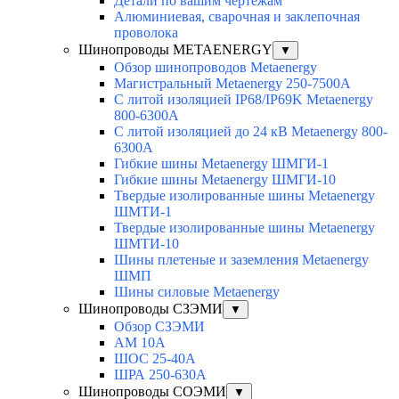
Детали по вашим чертежам
Алюминиевая, cварочная и заклепочная
проволока
Шинопроводы METAENERGY
▼
Обзор шинопроводов Metaenergy
Магистральный Metaenergy 250-7500A
С литой изоляцией IP68/IP69K Metaenergy
800-6300A
С литой изоляцией до 24 кВ Metaenergy 800-
6300A
Гибкие шины Metaenergy ШМГИ-1
Гибкие шины Metaenergy ШМГИ-10
Твердые изолированные шины Metaenergy
ШМТИ-1
Твердые изолированные шины Metaenergy
ШМТИ-10
Шины плетеные и заземления Metaenergy
ШМП
Шины силовые Metaenergy
Шинопроводы СЗЭМИ
▼
Обзор СЗЭМИ
АМ 10А
ШОС 25-40А
ШРА 250-630А
Шинопроводы СОЭМИ
▼