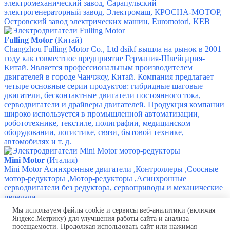
электромеханический завод, Сарапульский
электрогенераторный завод, Электромаш, КРОСНА-МОТОР,
Островский завод электрических машин, Euromotori, KEB
Fulling Motor
(Китай)
Changzhou Fulling Motor Co., Ltd dsikf вышла на рынок в 2001
году как совместное предприятие Германия-Швейцария-
Китай. Является профессиональным производителем
двигателей в городе Чанчжоу, Китай. Компания предлагает
четыре основные серии продуктов: гибридные шаговые
двигатели, бесконтактные двигатели постоянного тока,
серводвигатели и драйверы двигателей. Продукция компании
широко используется в промышленной автоматизации,
робототехнике, текстиле, полиграфии, медицинском
оборудовании, логистике, связи, бытовой технике,
автомобилях и т. д.
Mini Motor
(Италия)
Mini Motor
Асинхронные двигатели ,​Контроллеры ,​Соосные
мотор-редукторы ,​Мотор-редукторы ,​Асинхронные
серводвигатели без редуктора, сервоприводы и механические
передачи
Мы используем файлы cookie и сервисы веб-аналитики (включая
Яндекс.Метрику) для улучшения работы сайта и анализа
Производство и поставка шинных мостов.
посещаемости. Продолжая использовать сайт или нажимая