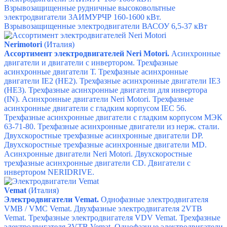
Взрывозащищенные рудничные высоковольтные
электродвигатели 3АИМУРЧР 160-1600 кВт.
Взрывозащищенные электродвигатели ВАСОУ 6,5-37 кВт
Nerimotori
(Италия)
Ассортимент электродвигателей Neri Motori.
Асинхронные
двигатели и двигатели с инвертором.
Трехфазные
асинхронные двигатели Т.
Трехфазные асинхронные
двигатели IE2 (HE2).
Трехфазные асинхронные двигатели IE3
(HE3).
Трехфазные асинхронные двигатели для инвертора
(IN).
Асинхронные двигатели Neri Motori.
Трехфазные
асинхронные двигатели с гладким корпусом IEC 56.
Трехфазные асинхронные двигатели с гладким корпусом МЭК
63-71-80.
Трехфазные асинхронные двигатели из нерж. стали.
Двухскоростные трехфазные асинхронные двигатели DP.
Двухскоростные трехфазные асинхронные двигатели МD.
Асинхронные двигатели Neri Motori.
Двухскоростные
трехфазные асинхронные двигатели СD.
Двигатели с
инвертором NERIDRIVE.
Vemat
(Италия)
Электродвигатели Vemat.
Однофазные электродвигателя
VMB / VMC Vemat.
Двухфазные электродвигателя 2VTB
Vemat.
Трехфазные электродвигателя VDV Vemat.
Трехфазные
электродвигателя 3VTB Vemat.
Однофазные электродвигатели