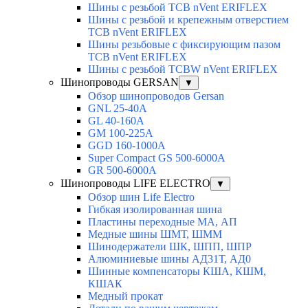
Шины с резьбой TCB nVent ERIFLEX
Шины с резьбой и крепежным отверстием
TCB nVent ERIFLEX
Шины резьбовые с фиксирующим пазом
TCB nVent ERIFLEX
Шины с резьбой TCBW nVent ERIFLEX
Шинопроводы GERSAN
▼
Обзор шинопроводов Gersan
GNL 25-40A
GL 40-160A
GM 100-225A
GGD 160-1000A
Super Compact GS 500-6000A
GR 500-6000A
Шинопроводы LIFE ELECTRO
▼
Обзор шин Life Electro
Гибкая изолированная шина
Пластины переходные МА, АП
Медные шины ШМТ, ШММ
Шинодержатели ШК, ШПП, ШПР
Алюминиевые шины АД31Т, АД0
Шинные компенсаторы КША, КШМ,
КШАК
Медный прокат