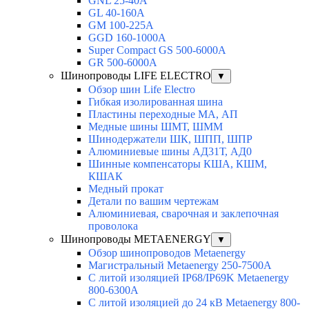
GNL 25-40A
GL 40-160A
GM 100-225A
GGD 160-1000A
Super Compact GS 500-6000A
GR 500-6000A
Шинопроводы LIFE ELECTRO
▼
Обзор шин Life Electro
Гибкая изолированная шина
Пластины переходные МА, АП
Медные шины ШМТ, ШММ
Шинодержатели ШК, ШПП, ШПР
Алюминиевые шины АД31Т, АД0
Шинные компенсаторы КША, КШМ,
КШАК
Медный прокат
Детали по вашим чертежам
Алюминиевая, cварочная и заклепочная
проволока
Шинопроводы METAENERGY
▼
Обзор шинопроводов Metaenergy
Магистральный Metaenergy 250-7500A
С литой изоляцией IP68/IP69K Metaenergy
800-6300A
С литой изоляцией до 24 кВ Metaenergy 800-