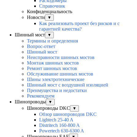
Расходомеры
Справочник
Конфиденциальность
Новости
▼
Как реализовать проект без рисков и с
гарантией качества?
Шинный мост
▼
Термины и определения
Вопрос-ответ
Шинный мост
Неисправности шинных мостов
Монтаж шинных мостов
Ремонт шинных мостов
Обслуживание шинных мостов
Шины электротехнические
Шинный мост с воздушной изоляцией
Преимущества и недостатки
Рекомендуем
Шинопроводы
▼
Шинопроводы DKC
▼
Обзор шинопроводов DKC
Lightech 25-40 A
Distritech 160-800 A
Powertech 630-6300 A
Шинопроводы EAE
▼