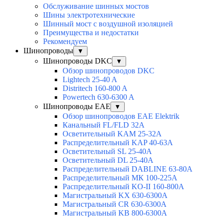
Обслуживание шинных мостов
Шины электротехнические
Шинный мост с воздушной изоляцией
Преимущества и недостатки
Рекомендуем
Шинопроводы
▼
Шинопроводы DKC
▼
Обзор шинопроводов DKC
Lightech 25-40 A
Distritech 160-800 A
Powertech 630-6300 A
Шинопроводы EAE
▼
Обзор шинопроводов EAE Elektrik
Канальный FL/FLD 32A
Осветительный KAM 25-32А
Распределительный KAP 40-63A
Осветительный SL 25-40А
Осветительный DL 25-40А
Распределительный DABLINE 63-80A
Распределительный МК 100-225А
Распределительный KO-II 160-800А
Магистральный KX 630-6300А
Магистральный CR 630-6300А
Магистральный KB 800-6300А