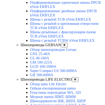
Перфорированные одиночные шины DPCB
nVent ERIFLEX
Перфорированные двойные шины DPCB
nVent ERIFLEX
Шины с резьбой TCB nVent ERIFLEX
Шины с резьбой и крепежным отверстием
TCB nVent ERIFLEX
Шины резьбовые с фиксирующим пазом
TCB nVent ERIFLEX
Шины с резьбой TCBW nVent ERIFLEX
Шинопроводы GERSAN
▼
Обзор шинопроводов Gersan
GNL 25-40A
GL 40-160A
GM 100-225A
GGD 160-1000A
Super Compact GS 500-6000A
GR 500-6000A
Шинопроводы LIFE ELECTRO
▼
Обзор шин Life Electro
Гибкая изолированная шина
Пластины переходные МА, АП
Медные шины ШМТ, ШММ
Шинодержатели ШК, ШПП, ШПР