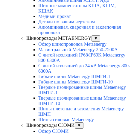
Алюминиевые шины АД31Т, АД0
Шинные компенсаторы КША, КШМ,
КШАК
Медный прокат
Детали по вашим чертежам
Алюминиевая, cварочная и заклепочная
проволока
Шинопроводы METAENERGY
▼
Обзор шинопроводов Metaenergy
Магистральный Metaenergy 250-7500A
С литой изоляцией IP68/IP69K Metaenergy
800-6300A
С литой изоляцией до 24 кВ Metaenergy 800-
6300A
Гибкие шины Metaenergy ШМГИ-1
Гибкие шины Metaenergy ШМГИ-10
Твердые изолированные шины Metaenergy
ШМТИ-1
Твердые изолированные шины Metaenergy
ШМТИ-10
Шины плетеные и заземления Metaenergy
ШМП
Шины силовые Metaenergy
Шинопроводы СЗЭМИ
▼
Обзор СЗЭМИ