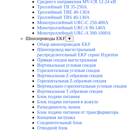
Среднего напряжения MV-CR 12-24 кВ
Троллейный TB 35-250A
Троллейный TBE 40-130A
Троллейный TBS 40-130A
Монотроллейный URC-C 250-400A
Монотроллейный URC-S 90-140A
Монотроллейный URC-A 500-1000A
Шинопроводы EKF
▼
Обзор шинопроводов EKF
Шинопровод магистральный
распределительный EKF серии Hyperion
Прямая секция магистральная
Вертикальная угловая секция
Горизонтальная угловая секция
Вертикальная Z-образная секция
Горизонтальная Z-образная секция
Вертикально-горизонтальная угловая секция
Вертикальная Т-образная секция
Блок подачи питания
Блок подачи питания в кожухе
Разъединитель линии
Блок подачи питания от трансформатора
Концевая заглушка
Соединительный блок
Отводной блок