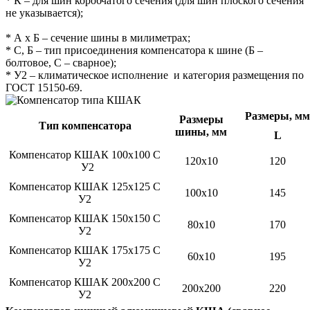
* К – для шин коробчатого сечения (для шин плоского сечения
не указывается);
* А х Б – сечение шины в милиметрах;
* С, Б – тип присоединения компенсатора к шине (Б –
болтовое, С – сварное);
* У2 – климатическое исполнение и категория размещения по
ГОСТ 15150-69.
Размеры, мм
Размеры
Тип компенсатора
шины, мм
L
Компенсатор КШАК 100x100 С
120x10
120
У2
Компенсатор КШАК 125x125 С
100x10
145
У2
Компенсатор КШАК 150x150 С
80x10
170
У2
Компенсатор КШАК 175x175 С
60x10
195
У2
Компенсатор КШАК 200x200 С
200x200
220
У2