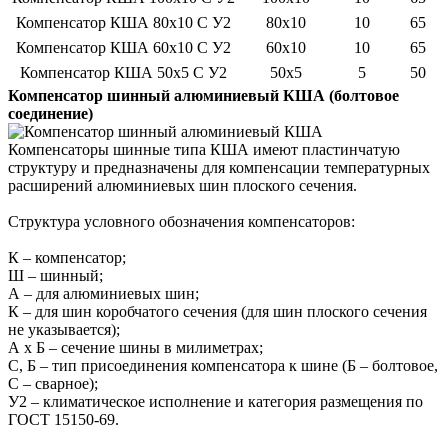
Компенсатор КША 80x10 С У2
80x10
10
65
Компенсатор КША 60x10 С У2
60x10
10
65
Компенсатор КША 50x5 С У2
50x5
5
50
Компенсатор шинный алюминиевый КША (болтовое
соединение)
Компенсаторы шинные типа КША имеют пластинчатую
структуру и предназначены для компенсации температурных
расширений алюминиевых шин плоского сечения.
Структура условного обозначения компенсаторов:
К – компенсатор;
Ш – шинный;
А – для алюминиевых шин;
К – для шин коробчатого сечения (для шин плоского сечения
не указывается);
А х Б – сечение шины в милиметрах;
С, Б – тип присоединения компенсатора к шине (Б – болтовое,
С – сварное);
У2 – климатическое исполнение и категория размещения по
ГОСТ 15150-69.