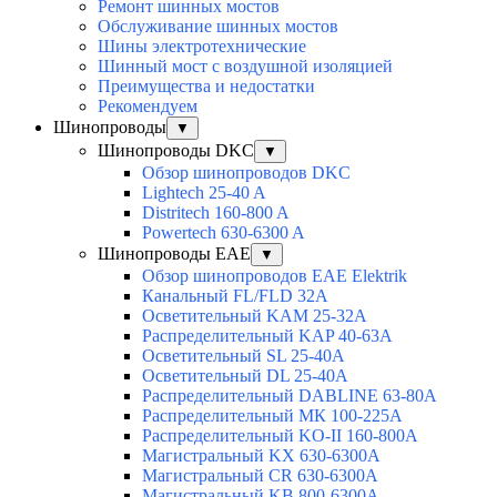
Ремонт шинных мостов
Обслуживание шинных мостов
Шины электротехнические
Шинный мост с воздушной изоляцией
Преимущества и недостатки
Рекомендуем
Шинопроводы
▼
Шинопроводы DKC
▼
Обзор шинопроводов DKC
Lightech 25-40 A
Distritech 160-800 A
Powertech 630-6300 A
Шинопроводы EAE
▼
Обзор шинопроводов EAE Elektrik
Канальный FL/FLD 32A
Осветительный KAM 25-32А
Распределительный KAP 40-63A
Осветительный SL 25-40А
Осветительный DL 25-40А
Распределительный DABLINE 63-80A
Распределительный МК 100-225А
Распределительный KO-II 160-800А
Магистральный KX 630-6300А
Магистральный CR 630-6300А
Магистральный KB 800-6300А