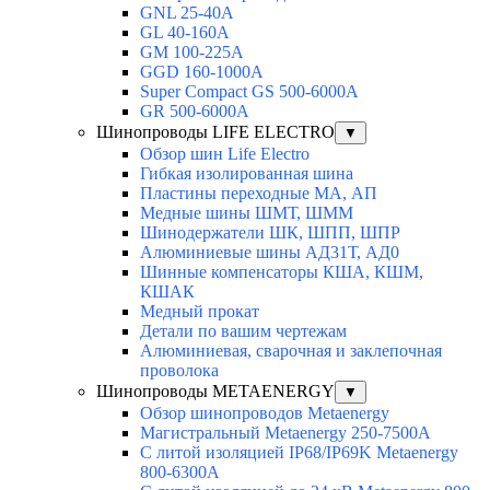
GNL 25-40A
GL 40-160A
GM 100-225A
GGD 160-1000A
Super Compact GS 500-6000A
GR 500-6000A
Шинопроводы LIFE ELECTRO
▼
Обзор шин Life Electro
Гибкая изолированная шина
Пластины переходные МА, АП
Медные шины ШМТ, ШММ
Шинодержатели ШК, ШПП, ШПР
Алюминиевые шины АД31Т, АД0
Шинные компенсаторы КША, КШМ,
КШАК
Медный прокат
Детали по вашим чертежам
Алюминиевая, cварочная и заклепочная
проволока
Шинопроводы METAENERGY
▼
Обзор шинопроводов Metaenergy
Магистральный Metaenergy 250-7500A
С литой изоляцией IP68/IP69K Metaenergy
800-6300A