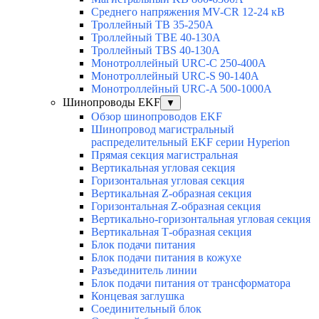
Среднего напряжения MV-CR 12-24 кВ
Троллейный TB 35-250A
Троллейный TBE 40-130A
Троллейный TBS 40-130A
Монотроллейный URC-C 250-400A
Монотроллейный URC-S 90-140A
Монотроллейный URC-A 500-1000A
Шинопроводы EKF
▼
Обзор шинопроводов EKF
Шинопровод магистральный
распределительный EKF серии Hyperion
Прямая секция магистральная
Вертикальная угловая секция
Горизонтальная угловая секция
Вертикальная Z-образная секция
Горизонтальная Z-образная секция
Вертикально-горизонтальная угловая секция
Вертикальная Т-образная секция
Блок подачи питания
Блок подачи питания в кожухе
Разъединитель линии
Блок подачи питания от трансформатора
Концевая заглушка
Соединительный блок