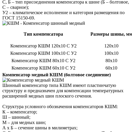
С, Б – тип присоединения компенсатора к шине (Б – болтовое,
С – сварное);
У2 – климатическое исполнение и категория размещения по
ГОСТ 15150-69.
Тип компенсатора
Размеры шины, м
Компенсатор КШМ 120x10 С У2
120x10
Компенсатор КШМ 100x10 С У2
100x10
Компенсатор КШМ 80x10 С У2
80x10
Компенсатор КШМ 60x10 С У2
60x10
Компенсатор медный КШМ (болтовое соединение)
Шинный компенсатор типа КШМ имеют пластинчатую
структуру и предназначен для компенсации температурных
расширений медных шин плоского сечения.
Структура условного обозначения компенсаторов КШМ:
К – компенсатор;
Ш – шинный;
М – для медных шин;
А х Б – сечение шины в милиметрах;