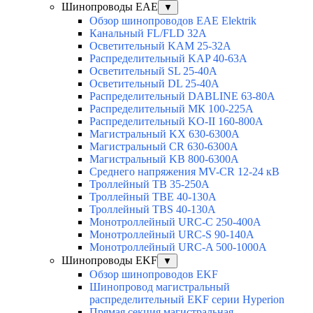
Шинопроводы EAE
▼
Обзор шинопроводов EAE Elektrik
Канальный FL/FLD 32A
Осветительный KAM 25-32А
Распределительный KAP 40-63A
Осветительный SL 25-40А
Осветительный DL 25-40А
Распределительный DABLINE 63-80A
Распределительный МК 100-225А
Распределительный KO-II 160-800А
Магистральный KX 630-6300А
Магистральный CR 630-6300А
Магистральный KB 800-6300А
Среднего напряжения MV-CR 12-24 кВ
Троллейный TB 35-250A
Троллейный TBE 40-130A
Троллейный TBS 40-130A
Монотроллейный URC-C 250-400A
Монотроллейный URC-S 90-140A
Монотроллейный URC-A 500-1000A
Шинопроводы EKF
▼
Обзор шинопроводов EKF
Шинопровод магистральный
распределительный EKF серии Hyperion
Прямая секция магистральная