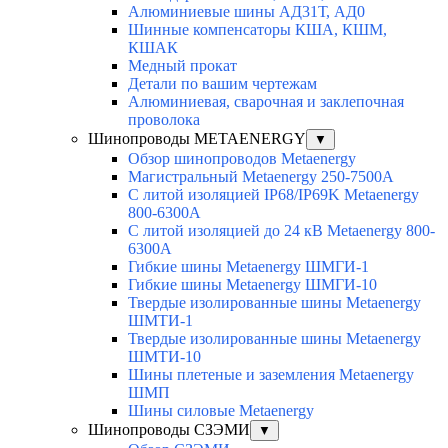
Алюминиевые шины АД31Т, АД0
Шинные компенсаторы КША, КШМ,
КШАК
Медный прокат
Детали по вашим чертежам
Алюминиевая, cварочная и заклепочная
проволока
Шинопроводы METAENERGY
▼
Обзор шинопроводов Metaenergy
Магистральный Metaenergy 250-7500A
С литой изоляцией IP68/IP69K Metaenergy
800-6300A
С литой изоляцией до 24 кВ Metaenergy 800-
6300A
Гибкие шины Metaenergy ШМГИ-1
Гибкие шины Metaenergy ШМГИ-10
Твердые изолированные шины Metaenergy
ШМТИ-1
Твердые изолированные шины Metaenergy
ШМТИ-10
Шины плетеные и заземления Metaenergy
ШМП
Шины силовые Metaenergy
Шинопроводы СЗЭМИ
▼