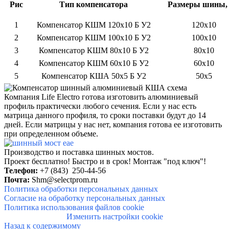
Рис
Тип компенсатора
Размеры шины,
1
Компенсатор КШМ 120x10 Б У2
120x10
2
Компенсатор КШМ 100x10 Б У2
100x10
3
Компенсатор КШМ 80x10 Б У2
80x10
4
Компенсатор КШМ 60x10 Б У2
60x10
5
Компенсатор КША 50x5 Б У2
50х5
Компания Life Electro готова изготовить алюминиевый
профиль практически любого сечения.
Если у нас есть
матрица данного профиля, то сроки поставки будут до 14
дней. Если матрицы у нас нет, компания готова ее изготовить
при определенном объеме.
Производство и поставка шинных мостов.
Проект бесплатно! Быстро и в
срок!
Монтаж "под ключ"!
Телефон:
+7 (843) 250-44-56
Почта:
Shm@selectprom.ru
Политика обработки персональных данных
Согласие на обработку персональных данных
Политика использования файлов cookie
Изменить настройки cookie
Назад к содержимому