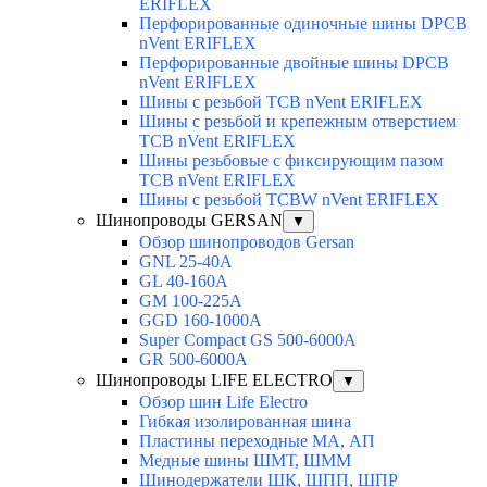
ERIFLEX
Перфорированные одиночные шины DPCB
nVent ERIFLEX
Перфорированные двойные шины DPCB
nVent ERIFLEX
Шины с резьбой TCB nVent ERIFLEX
Шины с резьбой и крепежным отверстием
TCB nVent ERIFLEX
Шины резьбовые с фиксирующим пазом
TCB nVent ERIFLEX
Шины с резьбой TCBW nVent ERIFLEX
Шинопроводы GERSAN
▼
Обзор шинопроводов Gersan
GNL 25-40A
GL 40-160A
GM 100-225A
GGD 160-1000A
Super Compact GS 500-6000A
GR 500-6000A
Шинопроводы LIFE ELECTRO
▼
Обзор шин Life Electro
Гибкая изолированная шина
Пластины переходные МА, АП
Медные шины ШМТ, ШММ
Шинодержатели ШК, ШПП, ШПР