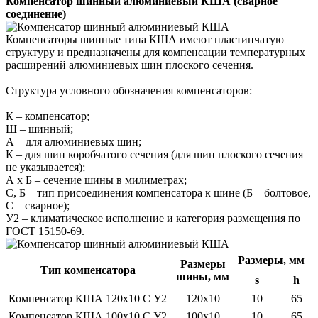
Компенсатор шинный алюминиевый КША (сварное
соединение)
Компенсаторы шинные типа КША имеют пластинчатую
структуру и предназначены для компенсации температурных
расширений алюминиевых шин плоского сечения.
Структура условного обозначения компенсаторов:
К – компенсатор;
Ш – шинный;
А – для алюминиевых шин;
К – для шин коробчатого сечения (для шин плоского сечения
не указывается);
А х Б – сечение шины в милиметрах;
С, Б – тип присоединения компенсатора к шине (Б – болтовое,
С – сварное);
У2 – климатическое исполнение и категория размещения по
ГОСТ 15150-69.
Размеры, мм
Размеры
Тип компенсатора
шины, мм
s
h
Компенсатор КША 120x10 С У2
120x10
10
65
Компенсатор КША 100x10 С У2
100x10
10
65