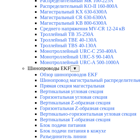
Распределительный МК 100-225А
Распределительный KO-II 160-800А
Магистральный KX 630-6300А
Магистральный CR 630-6300А
Магистральный KB 800-6300А
Среднего напряжения MV-CR 12-24 кВ
Троллейный TB 35-250A
Троллейный TBE 40-130A
Троллейный TBS 40-130A
Монотроллейный URC-C 250-400A
Монотроллейный URC-S 90-140A
Монотроллейный URC-A 500-1000A
Шинопроводы EKF
▼
Обзор шинопроводов EKF
Шинопровод магистральный распределительн
Прямая секция магистральная
Вертикальная угловая секция
Горизонтальная угловая секция
Вертикальная Z-образная секция
Горизонтальная Z-образная секция
Вертикально-горизонтальная угловая секция
Вертикальная Т-образная секция
Блок подачи питания
Блок подачи питания в кожухе
Разъединитель линии