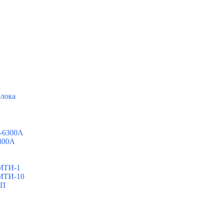
олока
0-6300A
6300A
ШМТИ-1
ШМТИ-10
МП