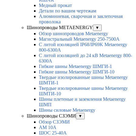
Медный прокат
Детали по вашим чертежам
Алюминиевая, cварочная и заклепочная
проволока
Шинопроводы METAENERGY
▼
Обзор шинопроводов Metaenergy
Магистральный Metaenergy 250-7500A
С литой изоляцией IP68/IP69K Metaenergy
800-6300A
С литой изоляцией до 24 кВ Metaenergy 800-
6300A
Гибкие шины Metaenergy ШМГИ-1
Гибкие шины Metaenergy ШМГИ-10
Твердые изолированные шины Metaenergy
ШМТИ-1
Твердые изолированные шины Metaenergy
ШМТИ-10
Шины плетеные и заземления Metaenergy
ШМП
Шины силовые Metaenergy
Шинопроводы СЗЭМИ
▼
Обзор СЗЭМИ
АМ 10А
ШОС 25-40А