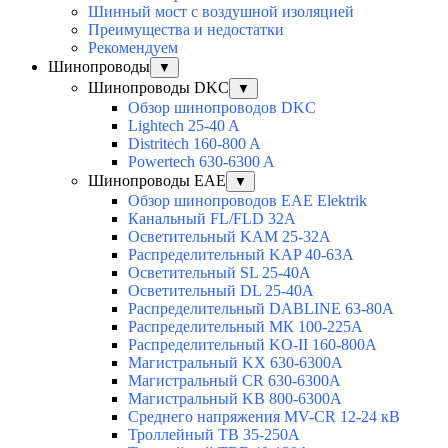
Шинный мост с воздушной изоляцией
Преимущества и недостатки
Рекомендуем
Шинопроводы
▼
Шинопроводы DKC
▼
Обзор шинопроводов DKC
Lightech 25-40 A
Distritech 160-800 A
Powertech 630-6300 A
Шинопроводы EAE
▼
Обзор шинопроводов EAE Elektrik
Канальный FL/FLD 32A
Осветительный KAM 25-32А
Распределительный KAP 40-63A
Осветительный SL 25-40А
Осветительный DL 25-40А
Распределительный DABLINE 63-80A
Распределительный МК 100-225А
Распределительный KO-II 160-800А
Магистральный KX 630-6300А
Магистральный CR 630-6300А
Магистральный KB 800-6300А
Среднего напряжения MV-CR 12-24 кВ
Троллейный TB 35-250A