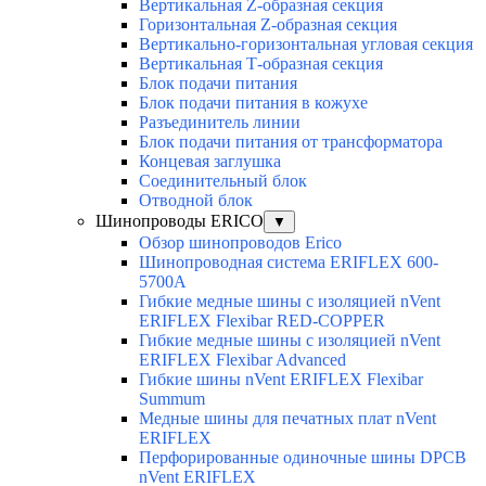
Вертикальная Z-образная секция
Горизонтальная Z-образная секция
Вертикально-горизонтальная угловая секция
Вертикальная Т-образная секция
Блок подачи питания
Блок подачи питания в кожухе
Разъединитель линии
Блок подачи питания от трансформатора
Концевая заглушка
Соединительный блок
Отводной блок
Шинопроводы ERICO
▼
Обзор шинопроводов Erico
Шинопроводная система ERIFLEX 600-
5700A
Гибкие медные шины с изоляцией nVent
ERIFLEX Flexibar RED-COPPER
Гибкие медные шины с изоляцией nVent
ERIFLEX Flexibar Advanced
Гибкие шины nVent ERIFLEX Flexibar
Summum
Медные шины для печатных плат nVent
ERIFLEX
Перфорированные одиночные шины DPCB
nVent ERIFLEX