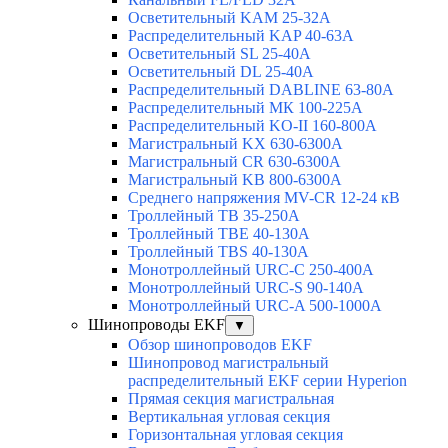
Осветительный KAM 25-32А
Распределительный KAP 40-63A
Осветительный SL 25-40А
Осветительный DL 25-40А
Распределительный DABLINE 63-80A
Распределительный МК 100-225А
Распределительный KO-II 160-800А
Магистральный KX 630-6300А
Магистральный CR 630-6300А
Магистральный KB 800-6300А
Среднего напряжения MV-CR 12-24 кВ
Троллейный TB 35-250A
Троллейный TBE 40-130A
Троллейный TBS 40-130A
Монотроллейный URC-C 250-400A
Монотроллейный URC-S 90-140A
Монотроллейный URC-A 500-1000A
Шинопроводы EKF
▼
Обзор шинопроводов EKF
Шинопровод магистральный
распределительный EKF серии Hyperion
Прямая секция магистральная
Вертикальная угловая секция
Горизонтальная угловая секция