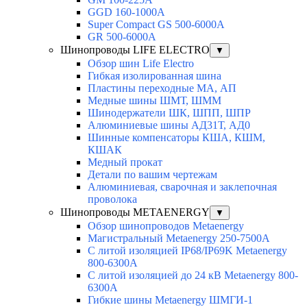
GGD 160-1000A
Super Compact GS 500-6000A
GR 500-6000A
Шинопроводы LIFE ELECTRO
▼
Обзор шин Life Electro
Гибкая изолированная шина
Пластины переходные МА, АП
Медные шины ШМТ, ШММ
Шинодержатели ШК, ШПП, ШПР
Алюминиевые шины АД31Т, АД0
Шинные компенсаторы КША, КШМ,
КШАК
Медный прокат
Детали по вашим чертежам
Алюминиевая, cварочная и заклепочная
проволока
Шинопроводы METAENERGY
▼
Обзор шинопроводов Metaenergy
Магистральный Metaenergy 250-7500A
С литой изоляцией IP68/IP69K Metaenergy
800-6300A
С литой изоляцией до 24 кВ Metaenergy 800-
6300A
Гибкие шины Metaenergy ШМГИ-1