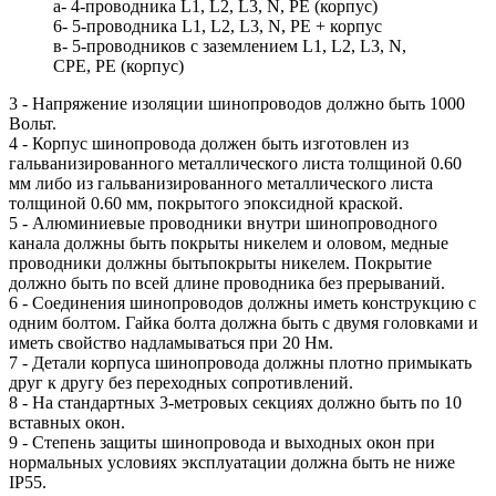
а- 4-проводника L1, L2, L3, N, РЕ (корпус)
6- 5-проводника L1, L2, L3, N, РЕ + корпус
в- 5-проводников с заземлением L1, L2, L3, N,
СРЕ, РЕ (корпус)
3 - Напряжение изоляции шинопроводов должно быть 1000
Вольт.
4 - Корпус шинопровода должен быть изготовлен из
гальванизированного металлического листа толщиной 0.60
мм либо из гальванизированного металлического листа
толщиной 0.60 мм, покрытого эпоксидной краской.
5 - Алюминиевые
проводники
внутри
шинопроводного
канала
должны
быть
покрыты
никелем
и
оловом, медные
проводники должны бытьпокрыты никелем. Покрытие
должно быть по всей длине проводника без
прерываний.
6 - Соединения шинопроводов должны иметь конструкцию с
одним болтом. Гайка болта должна быть с двумя головками и
иметь свойство надламываться при 20 Нм.
7 - Детали корпуса шинопровода должны плотно примыкать
друг к другу без переходных сопротивлений.
8 - На стандартных 3-метровых секциях должно быть по 10
вставных окон.
9 - Степень защиты шинопровода и выходных окон при
нормальных условиях эксплуатации должна быть не ниже
IP55.