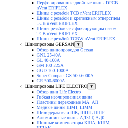
Перфорированные двойные шины DPCB
nVent ERIFLEX
Шины с резьбой TCB nVent ERIFLEX
Шины с резьбой и крепежным отверстием
TCB nVent ERIFLEX
Шины резьбовые с фиксирующим пазом
TCB nVent ERIFLEX
Шины с резьбой TCBW nVent ERIFLEX
Шинопроводы GERSAN
▼
Обзор шинопроводов Gersan
GNL 25-40A
GL 40-160A
GM 100-225A
GGD 160-1000A
Super Compact GS 500-6000A
GR 500-6000A
Шинопроводы LIFE ELECTRO
▼
Обзор шин Life Electro
Гибкая изолированная шина
Пластины переходные МА, АП
Медные шины ШМТ, ШММ
Шинодержатели ШК, ШПП, ШПР
Алюминиевые шины АД31Т, АД0
Шинные компенсаторы КША, КШМ,
КШАК