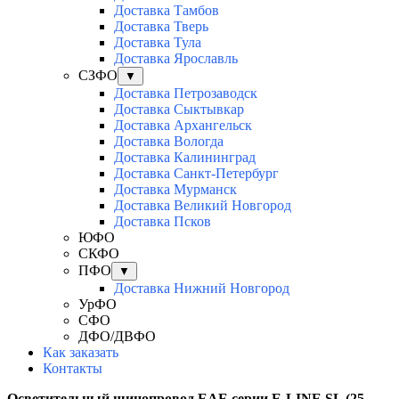
Доставка Тамбов
Доставка Тверь
Доставка Тула
Доставка Ярославль
СЗФО
▼
Доставка Петрозаводск
Доставка Сыктывкар
Доставка Архангельск
Доставка Вологда
Доставка Калининград
Доставка Санкт-Петербург
Доставка Мурманск
Доставка Великий Новгород
Доставка Псков
ЮФО
СКФО
ПФО
▼
Доставка Нижний Новгород
УрФО
СФО
ДФО/ДВФО
Как заказать
Контакты
Осветительный шинопровод EAE серии E-LINE SL (25-