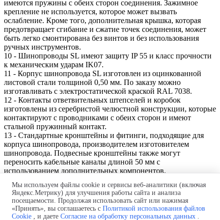
имеются пружины с обеих сторон соединения. Зажимное
крепление не используется, которое может вызвать
ослабление. Кроме того, дополнительная крышка, которая
предотвращает сгибание и сжатие точек соединения, может
быть легко смонтирована без винтов и без использования
ручных инструментов.
10 - Шинопроводы SL имеют защиту IP 55 и класс прочности
к механическим ударам IK07.
11 - Корпус шинопровода SL изготовлен из оцинкованной
листовой стали толщиной 0,50 мм. По заказу можно
изготавливать с электростатической краской RAL 7038.
12 - Контакты ответвительных штепселей и коробок
изготовлены из серебристой челюстной конструкции, которые
контактируют с проводниками с обеих сторон и имеют
стальной пружинный контакт.
13 - Стандартные кронштейны и фитинги, подходящие для
корпуса шинопровода, производителем изготовителем
шинопровода. Подвесные кронштейны также могут
переносить кабельные каналы длиной 50 мм с
использованием дополнительных компонентов.
Мы используем файлы cookie и сервисы веб-аналитики (включая
Яндекс.Метрику) для улучшения работы сайта и анализа
Производство и поставка шинных мостов.
посещаемости. Продолжая использовать сайт или нажимая
Проект бесплатно! Быстро и в
срок!
Монтаж "под ключ"!
«Принять», вы соглашаетесь с
Политикой использования файлов
Телефон:
+7 (843) 250-44-56
Cookie
, и даете
Согласие на обработку персональных данных
.