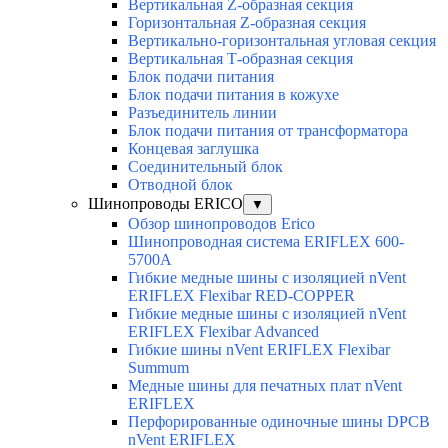
Вертикальная Z-образная секция
Горизонтальная Z-образная секция
Вертикально-горизонтальная угловая секция
Вертикальная Т-образная секция
Блок подачи питания
Блок подачи питания в кожухе
Разъединитель линии
Блок подачи питания от трансформатора
Концевая заглушка
Соединительный блок
Отводной блок
Шинопроводы ERICO
▼
Обзор шинопроводов Erico
Шинопроводная система ERIFLEX 600-
5700A
Гибкие медные шины с изоляцией nVent
ERIFLEX Flexibar RED-COPPER
Гибкие медные шины с изоляцией nVent
ERIFLEX Flexibar Advanced
Гибкие шины nVent ERIFLEX Flexibar
Summum
Медные шины для печатных плат nVent
ERIFLEX
Перфорированные одиночные шины DPCB
nVent ERIFLEX