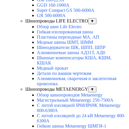
GGD 160-1000A
Super Compact GS 500-6000A
GR 500-6000A
Шинопроводы LIFE ELECTRO
▼
Обзор шин Life Electro
Гибкая изолированная шина
Пластины переходные МА, АП
Медные шины ШМТ, ШММ
Шинодержатели ШК, ШПП, ШПР
Алюминиевые шины АД31Т, АД0
Шинные компенсаторы КША, КШМ,
КШАК
Медный прокат
Детали по вашим чертежам
Алюминиевая, cварочная и заклепочная
проволока
Шинопроводы METAENERGY
▼
Обзор шинопроводов Metaenergy
Магистральный Metaenergy 250-7500A
С литой изоляцией IP68/IP69K Metaenergy
800-6300A
С литой изоляцией до 24 кВ Metaenergy 800-
6300A
Гибкие шины Metaenergy ШМГИ-1