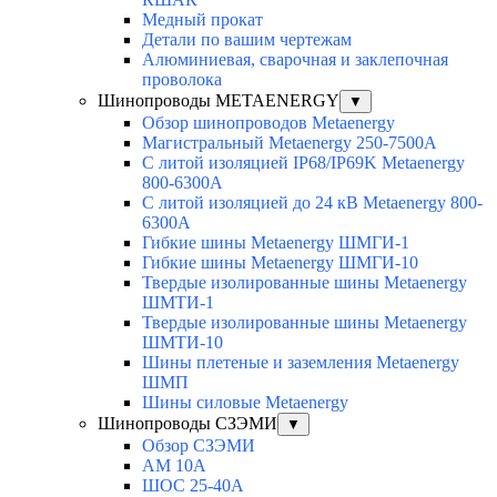
Медный прокат
Детали по вашим чертежам
Алюминиевая, cварочная и заклепочная
проволока
Шинопроводы METAENERGY
▼
Обзор шинопроводов Metaenergy
Магистральный Metaenergy 250-7500A
С литой изоляцией IP68/IP69K Metaenergy
800-6300A
С литой изоляцией до 24 кВ Metaenergy 800-
6300A
Гибкие шины Metaenergy ШМГИ-1
Гибкие шины Metaenergy ШМГИ-10
Твердые изолированные шины Metaenergy
ШМТИ-1
Твердые изолированные шины Metaenergy
ШМТИ-10
Шины плетеные и заземления Metaenergy
ШМП
Шины силовые Metaenergy
Шинопроводы СЗЭМИ
▼
Обзор СЗЭМИ
АМ 10А
ШОС 25-40А