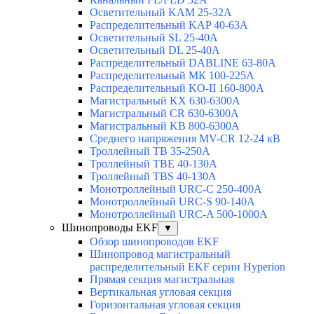
Осветительный KAM 25-32А
Распределительный KAP 40-63A
Осветительный SL 25-40А
Осветительный DL 25-40А
Распределительный DABLINE 63-80A
Распределительный МК 100-225А
Распределительный KO-II 160-800А
Магистральный KX 630-6300А
Магистральный CR 630-6300А
Магистральный KB 800-6300А
Среднего напряжения MV-CR 12-24 кВ
Троллейный TB 35-250A
Троллейный TBE 40-130A
Троллейный TBS 40-130A
Монотроллейный URC-C 250-400A
Монотроллейный URC-S 90-140A
Монотроллейный URC-A 500-1000A
Шинопроводы EKF
▼
Обзор шинопроводов EKF
Шинопровод магистральный
распределительный EKF серии Hyperion
Прямая секция магистральная
Вертикальная угловая секция
Горизонтальная угловая секция