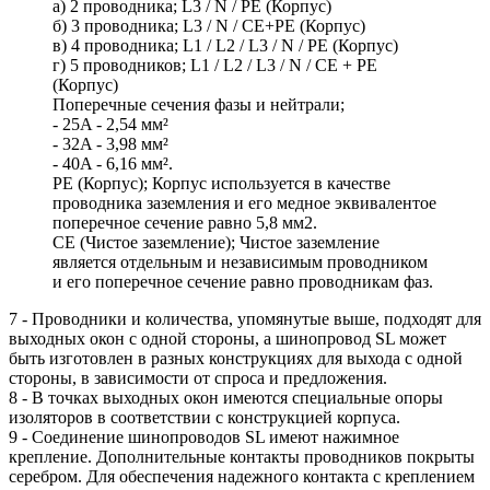
а) 2 проводника; L3 / N / PE (Корпус)
б) 3 проводника; L3 / N / СЕ+PE (Корпус)
в) 4 проводника; L1 / L2 / L3 / N / PE (Корпус)
г) 5 проводников; L1 / L2 / L3 / N / CE + PE
(Корпус)
Поперечные сечения фазы и нейтрали;
- 25A - 2,54 мм²
- 32A - 3,98 мм²
- 40A - 6,16 мм².
РЕ (Корпус); Корпус используется в качестве
проводника заземления и его медное эквивалентое
поперечное сечение равно 5,8 мм2.
СЕ (Чистое заземление); Чистое заземление
является отдельным и независимым проводником
и его поперечное сечение равно проводникам фаз.
7 - Проводники и количества, упомянутые выше, подходят для
выходных окон с одной стороны, а шинопровод SL может
быть изготовлен в разных конструкциях для выхода с одной
стороны, в зависимости от спроса и предложения.
8 - В точках выходных окон имеются специальные опоры
изоляторов в соответствии с конструкцией корпуса.
9 - Соединение шинопроводов SL имеют нажимное
крепление. Дополнительные контакты проводников покрыты
серебром. Для обеспечения надежного контакта с креплением