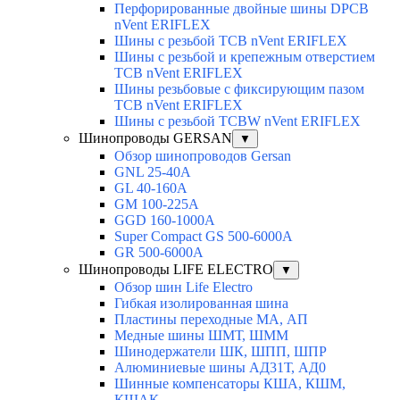
Перфорированные двойные шины DPCB
nVent ERIFLEX
Шины с резьбой TCB nVent ERIFLEX
Шины с резьбой и крепежным отверстием
TCB nVent ERIFLEX
Шины резьбовые с фиксирующим пазом
TCB nVent ERIFLEX
Шины с резьбой TCBW nVent ERIFLEX
Шинопроводы GERSAN
▼
Обзор шинопроводов Gersan
GNL 25-40A
GL 40-160A
GM 100-225A
GGD 160-1000A
Super Compact GS 500-6000A
GR 500-6000A
Шинопроводы LIFE ELECTRO
▼
Обзор шин Life Electro
Гибкая изолированная шина
Пластины переходные МА, АП
Медные шины ШМТ, ШММ
Шинодержатели ШК, ШПП, ШПР
Алюминиевые шины АД31Т, АД0
Шинные компенсаторы КША, КШМ,
КШАК