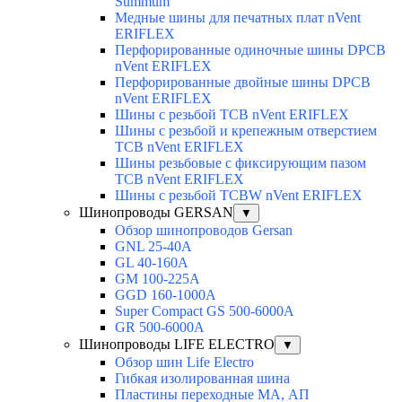
Summum
Медные шины для печатных плат nVent
ERIFLEX
Перфорированные одиночные шины DPCB
nVent ERIFLEX
Перфорированные двойные шины DPCB
nVent ERIFLEX
Шины с резьбой TCB nVent ERIFLEX
Шины с резьбой и крепежным отверстием
TCB nVent ERIFLEX
Шины резьбовые с фиксирующим пазом
TCB nVent ERIFLEX
Шины с резьбой TCBW nVent ERIFLEX
Шинопроводы GERSAN
▼
Обзор шинопроводов Gersan
GNL 25-40A
GL 40-160A
GM 100-225A
GGD 160-1000A
Super Compact GS 500-6000A
GR 500-6000A
Шинопроводы LIFE ELECTRO
▼
Обзор шин Life Electro
Гибкая изолированная шина
Пластины переходные МА, АП