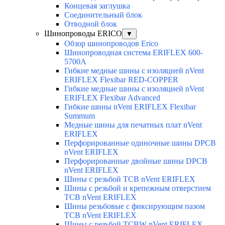
Концевая заглушка
Соединительный блок
Отводной блок
Шинопроводы ERICO
▼
Обзор шинопроводов Erico
Шинопроводная система ERIFLEX 600-
5700A
Гибкие медные шины с изоляцией nVent
ERIFLEX Flexibar RED-COPPER
Гибкие медные шины с изоляцией nVent
ERIFLEX Flexibar Advanced
Гибкие шины nVent ERIFLEX Flexibar
Summum
Медные шины для печатных плат nVent
ERIFLEX
Перфорированные одиночные шины DPCB
nVent ERIFLEX
Перфорированные двойные шины DPCB
nVent ERIFLEX
Шины с резьбой TCB nVent ERIFLEX
Шины с резьбой и крепежным отверстием
TCB nVent ERIFLEX
Шины резьбовые с фиксирующим пазом
TCB nVent ERIFLEX
Шины с резьбой TCBW nVent ERIFLEX