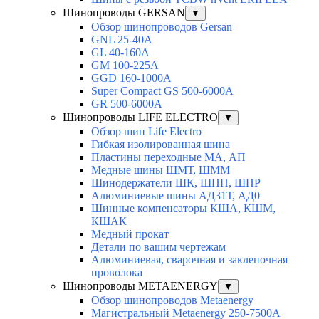
Шинопроводы GERSAN
▼
Обзор шинопроводов Gersan
GNL 25-40A
GL 40-160A
GM 100-225A
GGD 160-1000A
Super Compact GS 500-6000A
GR 500-6000A
Шинопроводы LIFE ELECTRO
▼
Обзор шин Life Electro
Гибкая изолированная шина
Пластины переходные МА, АП
Медные шины ШМТ, ШММ
Шинодержатели ШК, ШПП, ШПР
Алюминиевые шины АД31Т, АД0
Шинные компенсаторы КША, КШМ,
КШАК
Медный прокат
Детали по вашим чертежам
Алюминиевая, cварочная и заклепочная
проволока
Шинопроводы METAENERGY
▼
Обзор шинопроводов Metaenergy
Магистральный Metaenergy 250-7500A