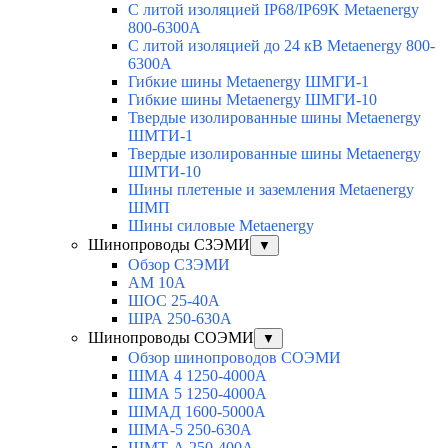
С литой изоляцией IP68/IP69K Metaenergy
800-6300A
С литой изоляцией до 24 кВ Metaenergy 800-
6300A
Гибкие шины Metaenergy ШМГИ-1
Гибкие шины Metaenergy ШМГИ-10
Твердые изолированные шины Metaenergy
ШМТИ-1
Твердые изолированные шины Metaenergy
ШМТИ-10
Шины плетеные и заземления Metaenergy
ШМП
Шины силовые Metaenergy
Шинопроводы СЗЭМИ
▼
Обзор СЗЭМИ
АМ 10А
ШОС 25-40А
ШРА 250-630А
Шинопроводы СОЭМИ
▼
Обзор шинопроводов СОЭМИ
ШМА 4 1250-4000А
ШМА 5 1250-4000А
ШМАД 1600-5000А
ШМА-5 250-630А
ШМТ-А 250-400А