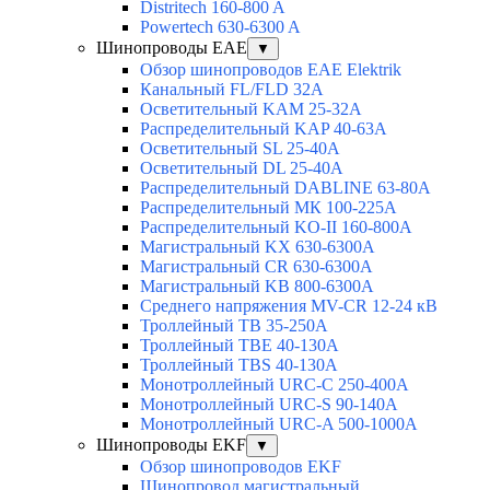
Distritech 160-800 A
Powertech 630-6300 A
Шинопроводы EAE
▼
Обзор шинопроводов EAE Elektrik
Канальный FL/FLD 32A
Осветительный KAM 25-32А
Распределительный KAP 40-63A
Осветительный SL 25-40А
Осветительный DL 25-40А
Распределительный DABLINE 63-80A
Распределительный МК 100-225А
Распределительный KO-II 160-800А
Магистральный KX 630-6300А
Магистральный CR 630-6300А
Магистральный KB 800-6300А
Среднего напряжения MV-CR 12-24 кВ
Троллейный TB 35-250A
Троллейный TBE 40-130A
Троллейный TBS 40-130A
Монотроллейный URC-C 250-400A
Монотроллейный URC-S 90-140A
Монотроллейный URC-A 500-1000A
Шинопроводы EKF
▼
Обзор шинопроводов EKF
Шинопровод магистральный