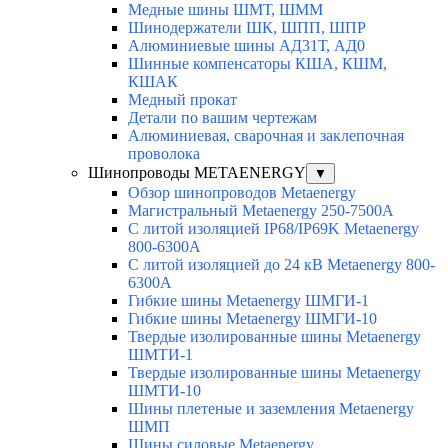
Медные шины ШМТ, ШММ
Шинодержатели ШК, ШПП, ШПР
Алюминиевые шины АД31Т, АД0
Шинные компенсаторы КША, КШМ,
КШАК
Медный прокат
Детали по вашим чертежам
Алюминиевая, cварочная и заклепочная
проволока
Шинопроводы METAENERGY
▼
Обзор шинопроводов Metaenergy
Магистральный Metaenergy 250-7500A
С литой изоляцией IP68/IP69K Metaenergy
800-6300A
С литой изоляцией до 24 кВ Metaenergy 800-
6300A
Гибкие шины Metaenergy ШМГИ-1
Гибкие шины Metaenergy ШМГИ-10
Твердые изолированные шины Metaenergy
ШМТИ-1
Твердые изолированные шины Metaenergy
ШМТИ-10
Шины плетеные и заземления Metaenergy
ШМП
Шины силовые Metaenergy