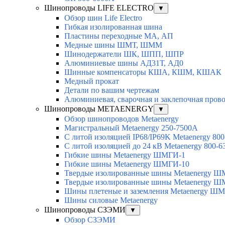
Шинопроводы LIFE ELECTRO
▼
Обзор шин Life Electro
Гибкая изолированная шина
Пластины переходные МА, АП
Медные шины ШМТ, ШММ
Шинодержатели ШК, ШПП, ШПР
Алюминиевые шины АД31Т, АД0
Шинные компенсаторы КША, КШМ, КШАК
Медный прокат
Детали по вашим чертежам
Алюминиевая, cварочная и заклепочная пров
Шинопроводы METAENERGY
▼
Обзор шинопроводов Metaenergy
Магистральный Metaenergy 250-7500A
С литой изоляцией IP68/IP69K Metaenergy 80
С литой изоляцией до 24 кВ Metaenergy 800-
Гибкие шины Metaenergy ШМГИ-1
Гибкие шины Metaenergy ШМГИ-10
Твердые изолированные шины Metaenergy 
Твердые изолированные шины Metaenergy 
Шины плетеные и заземления Metaenergy Ш
Шины силовые Metaenergy
Шинопроводы СЗЭМИ
▼
Обзор СЗЭМИ