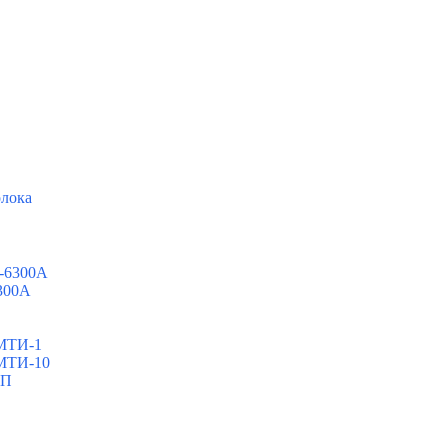
олока
0-6300A
6300A
ШМТИ-1
ШМТИ-10
МП