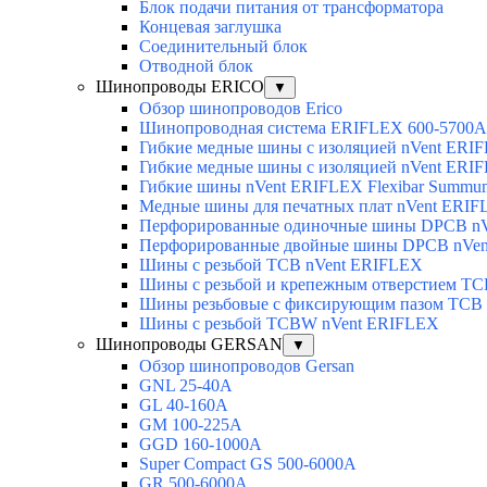
Блок подачи питания от трансформатора
Концевая заглушка
Соединительный блок
Отводной блок
Шинопроводы ERICO
▼
Обзор шинопроводов Erico
Шинопроводная система ERIFLEX 600-5700A
Гибкие медные шины с изоляцией nVent ERI
Гибкие медные шины с изоляцией nVent ERIF
Гибкие шины nVent ERIFLEX Flexibar Summu
Медные шины для печатных плат nVent ERI
Перфорированные одиночные шины DPCB n
Перфорированные двойные шины DPCB nVe
Шины с резьбой TCB nVent ERIFLEX
Шины с резьбой и крепежным отверстием TC
Шины резьбовые с фиксирующим пазом TCB
Шины с резьбой TCBW nVent ERIFLEX
Шинопроводы GERSAN
▼
Обзор шинопроводов Gersan
GNL 25-40A
GL 40-160A
GM 100-225A
GGD 160-1000A
Super Compact GS 500-6000A
GR 500-6000A