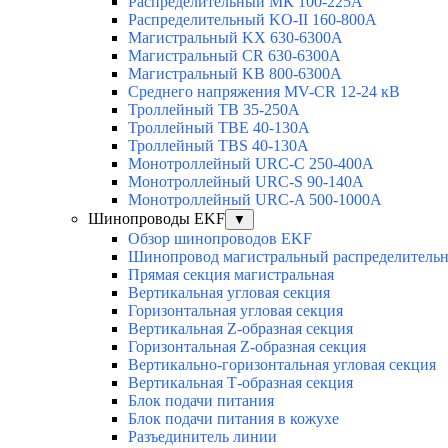
Распределительный МК 100-225А
Распределительный KO-II 160-800А
Магистральный KX 630-6300А
Магистральный CR 630-6300А
Магистральный KB 800-6300А
Среднего напряжения MV-CR 12-24 кВ
Троллейный TB 35-250A
Троллейный TBE 40-130A
Троллейный TBS 40-130A
Монотроллейный URC-C 250-400A
Монотроллейный URC-S 90-140A
Монотроллейный URC-A 500-1000A
Шинопроводы EKF
▼
Обзор шинопроводов EKF
Шинопровод магистральный распределительн
Прямая секция магистральная
Вертикальная угловая секция
Горизонтальная угловая секция
Вертикальная Z-образная секция
Горизонтальная Z-образная секция
Вертикально-горизонтальная угловая секция
Вертикальная Т-образная секция
Блок подачи питания
Блок подачи питания в кожухе
Разъединитель линии