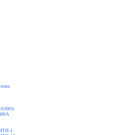
олока
0-6300A
6300A
ШМТИ-1