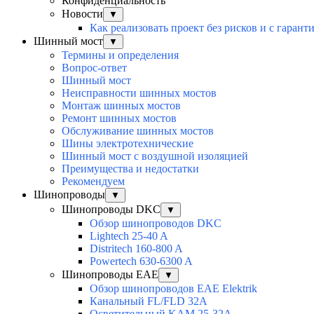
Конфиденциальность
Новости
▼
Как реализовать проект без рисков и с гарант
Шинный мост
▼
Термины и определения
Вопрос-ответ
Шинный мост
Неисправности шинных мостов
Монтаж шинных мостов
Ремонт шинных мостов
Обслуживание шинных мостов
Шины электротехнические
Шинный мост с воздушной изоляцией
Преимущества и недостатки
Рекомендуем
Шинопроводы
▼
Шинопроводы DKC
▼
Обзор шинопроводов DKC
Lightech 25-40 A
Distritech 160-800 A
Powertech 630-6300 A
Шинопроводы EAE
▼
Обзор шинопроводов EAE Elektrik
Канальный FL/FLD 32A
Осветительный KAM 25-32А