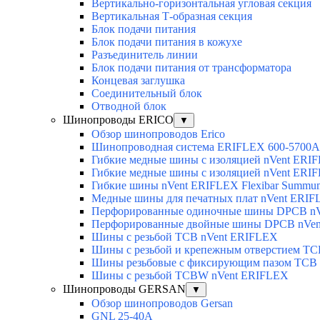
Вертикально-горизонтальная угловая секция
Вертикальная Т-образная секция
Блок подачи питания
Блок подачи питания в кожухе
Разъединитель линии
Блок подачи питания от трансформатора
Концевая заглушка
Соединительный блок
Отводной блок
Шинопроводы ERICO
▼
Обзор шинопроводов Erico
Шинопроводная система ERIFLEX 600-5700A
Гибкие медные шины с изоляцией nVent ERI
Гибкие медные шины с изоляцией nVent ERIF
Гибкие шины nVent ERIFLEX Flexibar Summu
Медные шины для печатных плат nVent ERI
Перфорированные одиночные шины DPCB n
Перфорированные двойные шины DPCB nVe
Шины с резьбой TCB nVent ERIFLEX
Шины с резьбой и крепежным отверстием TC
Шины резьбовые с фиксирующим пазом TCB
Шины с резьбой TCBW nVent ERIFLEX
Шинопроводы GERSAN
▼
Обзор шинопроводов Gersan
GNL 25-40A