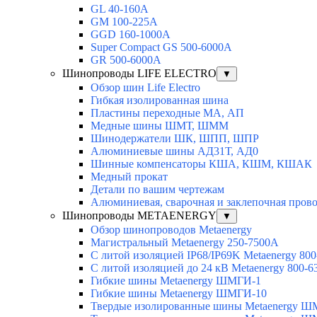
GL 40-160A
GM 100-225A
GGD 160-1000A
Super Compact GS 500-6000A
GR 500-6000A
Шинопроводы LIFE ELECTRO
▼
Обзор шин Life Electro
Гибкая изолированная шина
Пластины переходные МА, АП
Медные шины ШМТ, ШММ
Шинодержатели ШК, ШПП, ШПР
Алюминиевые шины АД31Т, АД0
Шинные компенсаторы КША, КШМ, КШАК
Медный прокат
Детали по вашим чертежам
Алюминиевая, cварочная и заклепочная пров
Шинопроводы METAENERGY
▼
Обзор шинопроводов Metaenergy
Магистральный Metaenergy 250-7500A
С литой изоляцией IP68/IP69K Metaenergy 80
С литой изоляцией до 24 кВ Metaenergy 800-
Гибкие шины Metaenergy ШМГИ-1
Гибкие шины Metaenergy ШМГИ-10
Твердые изолированные шины Metaenergy 