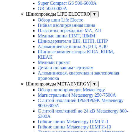
Super Compact GS 500-6000A
GR 500-6000A
Шинопроводы LIFE ELECTRO
▼
Обзор шин Life Electro
Гибкая изолированная шина
Пластины переходные МА, АП
Медные шины ШМТ, ШММ
Шинодержатели ШК, ШПП, ШПР
Алюминиевые шины АД31Т, АД0
Шинные компенсаторы КША, КШМ,
КШАК
Медный прокат
Детали по вашим чертежам
Алюминиевая, cварочная и заклепочная
проволока
Шинопроводы METAENERGY
▼
Обзор шинопроводов Metaenergy
Магистральный Metaenergy 250-7500A
С литой изоляцией IP68/IP69K Metaenergy
800-6300A
С литой изоляцией до 24 кВ Metaenergy 800-
6300A
Гибкие шины Metaenergy ШМГИ-1
Гибкие шины Metaenergy ШМГИ-10