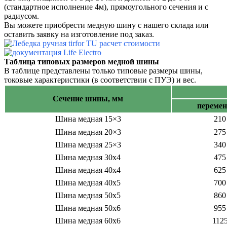
(стандартное исполнение 4м), прямоугольного сечения и с
радиусом.
Вы можете приобрести медную шину с нашего склада или
оставить заявку на изготовление под заказ.
Таблица типовых размеров медной шины
В таблице представлены только типовые размеры шины,
токовые характеристики (в соответствии с ПУЭ) и вес.
Сечение шины, мм
переме
Шина медная 15×3
210
Шина медная 20×3
275
Шина медная 25×3
340
Шина медная 30х4
475
Шина медная 40х4
625
Шина медная 40х5
700
Шина медная 50х5
860
Шина медная 50х6
955
Шина медная 60х6
112