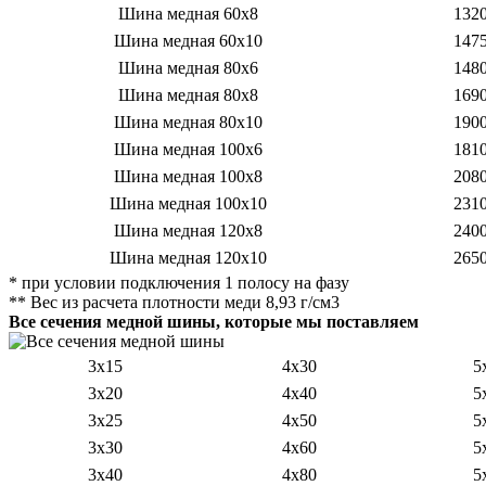
Шина медная 60х8
132
Шина медная 60х10
147
Шина медная 80х6
148
Шина медная 80х8
169
Шина медная 80х10
190
Шина медная 100х6
181
Шина медная 100х8
208
Шина медная 100х10
231
Шина медная 120х8
240
Шина медная 120х10
265
* при условии подключения 1 полосу на фазу
** Вес из расчета плотности меди 8,93 г/см3
Все сечения медной шины, которые мы поставляем
3х15
4х30
5
3х20
4х40
5
3х25
4х50
5
3х30
4х60
5
3х40
4х80
5