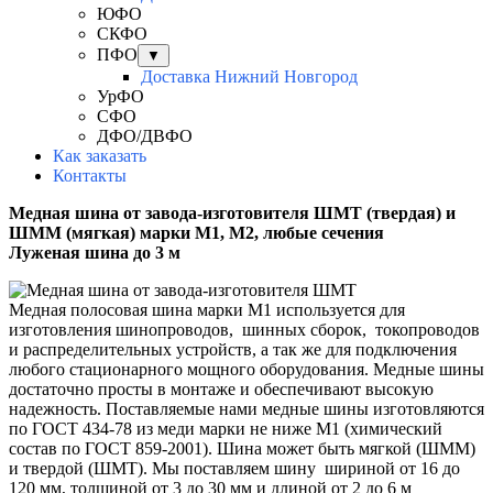
ЮФО
СКФО
ПФО
▼
Доставка Нижний Новгород
УрФО
СФО
ДФО/ДВФО
Как заказать
Контакты
Медная шина от завода-изготовителя ШМТ (твердая) и
ШММ (мягкая) марки М1, М2, любые сечения
Луженая шина до 3 м
Медная полосовая шина марки М1 используется для
изготовления шинопроводов, шинных сборок, токопроводов
и распределительных устройств, а так же для подключения
любого стационарного мощного оборудования. Медные шины
достаточно просты в монтаже и обеспечивают высокую
надежность.
Поставляемые нами медные шины изготовляются
по ГОСТ 434-78 из меди марки не ниже M1 (химический
состав по ГОСТ 859-2001). Шина может быть мягкой (ШММ)
и твердой (ШМТ).
Мы поставляем шину шириной от 16 до
120 мм, толщиной от 3 до 30 мм и длиной от 2 до 6 м