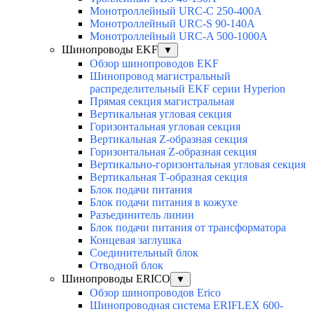
Монотроллейный URC-C 250-400A
Монотроллейный URC-S 90-140A
Монотроллейный URC-A 500-1000A
Шинопроводы EKF
▼
Обзор шинопроводов EKF
Шинопровод магистральный
распределительный EKF серии Hyperion
Прямая секция магистральная
Вертикальная угловая секция
Горизонтальная угловая секция
Вертикальная Z-образная секция
Горизонтальная Z-образная секция
Вертикально-горизонтальная угловая секция
Вертикальная Т-образная секция
Блок подачи питания
Блок подачи питания в кожухе
Разъединитель линии
Блок подачи питания от трансформатора
Концевая заглушка
Соединительный блок
Отводной блок
Шинопроводы ERICO
▼
Обзор шинопроводов Erico
Шинопроводная система ERIFLEX 600-