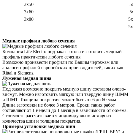
3х50
5
3х60
5
3х80
5х
5х
Медные профили любого сечения
Компания Life Electro под заказ готова изготовить медный
профиль практически любого сечения.
Возможно произвести профили по Вашим чертежам или
аналоги профилей европейских производителей, таких как
Rittal и Siemens.
Луженая медная шина
Под заказ возможно покрыть медную шину составом олово-
висмут.
Можно изготовить мягкую или твердую шину ШММ
и ШМТ.
Толщина покрытия может быть от 6 до 60 мкм.
Длина заготовки не более 3 метров.
Сроки таких работ
составляют от 1 недели до 1 месяца в зависимости от объема.
Стоимость рассчитывается индивидуально исходя из
количества шин и толщины покрытия.
Примеры установки медных шин