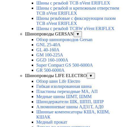
Шины с резьбой TCB nVent ERIFLEX
Шины с резьбой и крепежным отверстием
TCB nVent ERIFLEX
Шины резьбовые с фиксирующим пазом
TCB nVent ERIFLEX
Шины с резьбой TCBW nVent ERIFLEX
Шинопроводы GERSAN
▼
Обзор шинопроводов Gersan
GNL 25-40A
GL 40-160A
GM 100-225A
GGD 160-1000A
Super Compact GS 500-6000A
GR 500-6000A
Шинопроводы LIFE ELECTRO
▼
Обзор шин Life Electro
Гибкая изолированная шина
Пластины переходные МА, АП
Медные шины ШМТ, ШММ
Шинодержатели ШК, ШПП, ШПР
Алюминиевые шины АД31Т, АД0
Шинные компенсаторы КША, КШМ,
КШАК
Медный прокат