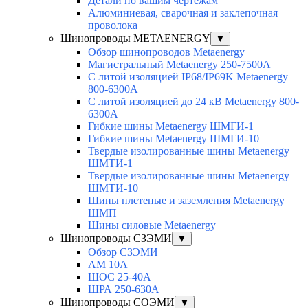
Детали по вашим чертежам
Алюминиевая, cварочная и заклепочная
проволока
Шинопроводы METAENERGY
▼
Обзор шинопроводов Metaenergy
Магистральный Metaenergy 250-7500A
С литой изоляцией IP68/IP69K Metaenergy
800-6300A
С литой изоляцией до 24 кВ Metaenergy 800-
6300A
Гибкие шины Metaenergy ШМГИ-1
Гибкие шины Metaenergy ШМГИ-10
Твердые изолированные шины Metaenergy
ШМТИ-1
Твердые изолированные шины Metaenergy
ШМТИ-10
Шины плетеные и заземления Metaenergy
ШМП
Шины силовые Metaenergy
Шинопроводы СЗЭМИ
▼
Обзор СЗЭМИ
АМ 10А
ШОС 25-40А
ШРА 250-630А
Шинопроводы СОЭМИ
▼