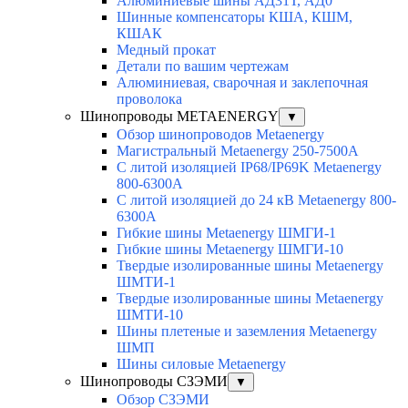
Алюминиевые шины АД31Т, АД0
Шинные компенсаторы КША, КШМ,
КШАК
Медный прокат
Детали по вашим чертежам
Алюминиевая, cварочная и заклепочная
проволока
Шинопроводы METAENERGY
▼
Обзор шинопроводов Metaenergy
Магистральный Metaenergy 250-7500A
С литой изоляцией IP68/IP69K Metaenergy
800-6300A
С литой изоляцией до 24 кВ Metaenergy 800-
6300A
Гибкие шины Metaenergy ШМГИ-1
Гибкие шины Metaenergy ШМГИ-10
Твердые изолированные шины Metaenergy
ШМТИ-1
Твердые изолированные шины Metaenergy
ШМТИ-10
Шины плетеные и заземления Metaenergy
ШМП
Шины силовые Metaenergy
Шинопроводы СЗЭМИ
▼
Обзор СЗЭМИ