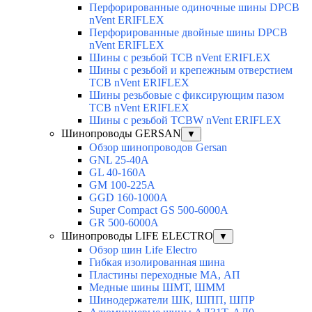
Перфорированные одиночные шины DPCB
nVent ERIFLEX
Перфорированные двойные шины DPCB
nVent ERIFLEX
Шины с резьбой TCB nVent ERIFLEX
Шины с резьбой и крепежным отверстием
TCB nVent ERIFLEX
Шины резьбовые с фиксирующим пазом
TCB nVent ERIFLEX
Шины с резьбой TCBW nVent ERIFLEX
Шинопроводы GERSAN
▼
Обзор шинопроводов Gersan
GNL 25-40A
GL 40-160A
GM 100-225A
GGD 160-1000A
Super Compact GS 500-6000A
GR 500-6000A
Шинопроводы LIFE ELECTRO
▼
Обзор шин Life Electro
Гибкая изолированная шина
Пластины переходные МА, АП
Медные шины ШМТ, ШММ
Шинодержатели ШК, ШПП, ШПР