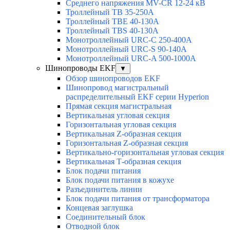
Среднего напряжения MV-CR 12-24 кВ
Троллейный TB 35-250A
Троллейный TBE 40-130A
Троллейный TBS 40-130A
Монотроллейный URC-C 250-400A
Монотроллейный URC-S 90-140A
Монотроллейный URC-A 500-1000A
Шинопроводы EKF
▼
Обзор шинопроводов EKF
Шинопровод магистральный
распределительный EKF серии Hyperion
Прямая секция магистральная
Вертикальная угловая секция
Горизонтальная угловая секция
Вертикальная Z-образная секция
Горизонтальная Z-образная секция
Вертикально-горизонтальная угловая секция
Вертикальная Т-образная секция
Блок подачи питания
Блок подачи питания в кожухе
Разъединитель линии
Блок подачи питания от трансформатора
Концевая заглушка
Соединительный блок
Отводной блок