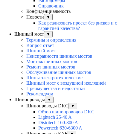
Расходомеры
Справочник
Конфиденциальность
Новости
▼
Как реализовать проект без рисков и с
гарантией качества?
Шинный мост
▼
Термины и определения
Вопрос-ответ
Шинный мост
Неисправности шинных мостов
Монтаж шинных мостов
Ремонт шинных мостов
Обслуживание шинных мостов
Шины электротехнические
Шинный мост с воздушной изоляцией
Преимущества и недостатки
Рекомендуем
Шинопроводы
▼
Шинопроводы DKC
▼
Обзор шинопроводов DKC
Lightech 25-40 A
Distritech 160-800 A
Powertech 630-6300 A
Шинопроводы EAE
▼