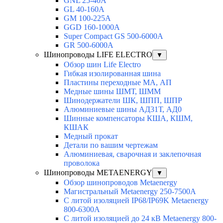
GNL 25-40A
GL 40-160A
GM 100-225A
GGD 160-1000A
Super Compact GS 500-6000A
GR 500-6000A
Шинопроводы LIFE ELECTRO
▼
Обзор шин Life Electro
Гибкая изолированная шина
Пластины переходные МА, АП
Медные шины ШМТ, ШММ
Шинодержатели ШК, ШПП, ШПР
Алюминиевые шины АД31Т, АД0
Шинные компенсаторы КША, КШМ,
КШАК
Медный прокат
Детали по вашим чертежам
Алюминиевая, cварочная и заклепочная
проволока
Шинопроводы METAENERGY
▼
Обзор шинопроводов Metaenergy
Магистральный Metaenergy 250-7500A
С литой изоляцией IP68/IP69K Metaenergy
800-6300A
С литой изоляцией до 24 кВ Metaenergy 800-