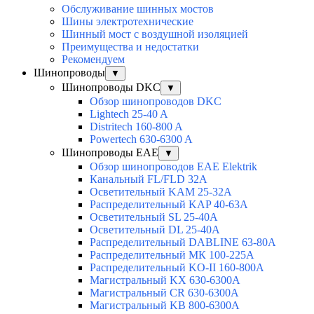
Обслуживание шинных мостов
Шины электротехнические
Шинный мост с воздушной изоляцией
Преимущества и недостатки
Рекомендуем
Шинопроводы
▼
Шинопроводы DKC
▼
Обзор шинопроводов DKC
Lightech 25-40 A
Distritech 160-800 A
Powertech 630-6300 A
Шинопроводы EAE
▼
Обзор шинопроводов EAE Elektrik
Канальный FL/FLD 32A
Осветительный KAM 25-32А
Распределительный KAP 40-63A
Осветительный SL 25-40А
Осветительный DL 25-40А
Распределительный DABLINE 63-80A
Распределительный МК 100-225А
Распределительный KO-II 160-800А
Магистральный KX 630-6300А
Магистральный CR 630-6300А
Магистральный KB 800-6300А