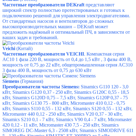
Частотные преобразователи DEKraft
представляют
широкий спектр полностью протестированых и готовых к
подключению решений для управления электродвигателями.
От стандартных насосов и вентиляторов до сложных
высокопроизводительных машин – DEKraft может
предложить надёжный и оптимальный ПЧ, в зависимости от
ваших задач и требований.
Veichi
(Китай)
Частотные преобразователи VEICHI
. Компактная серия
AC10
1 фаза 220 В, мощность от 0,4 до 1,5 кВт ,
3 фазы 400 В,
мощность от 0,75 до 22 кВт,
общепромышленная серия AC310
3 фазы 400 В, мощность от 0,75 до 630 кВт
Siemens
(Германия)
Преобразователи частоты Siemens:
Sinamics G110
120 - 3,0
кВт,
Sinamics G120
0,37 - 250 кВт,
Sinamics G120C
0,55 - 18,5
кВт,
Sinamics G120D
0,75 – 7,5 кВт,
Sinamics G120P
0,37 - 75
кВт,
Sinamics G130
75 - 800 кВт,
Micromaster 410
0,12 - 0,75
кВт,
Sinamics S110
0,55 - 132 кВт,
Sinamics S120
0,55 - 132 кВт,
Micromaster 440
0,12 - 250 кВт,
Sinamics V20
0,37 - 30 кВт,
Sinamics S210
0,1 - 7 кВт,
Sinamics V90
0,4 - 7 кВт,
Micromaster
420
0,12 - 11 кВт,
Micromaster 430
7,5 - 250 кВт,
Sinamics
SIMOREG DC-Master
6,3 - 2508 кВт,
Sinamics SIMODRIVE 611
5 - 120 кВт,
Sinamics SIMATIC ET 200PRO
до 5 кВт.