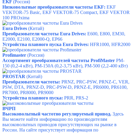
EKF
(Россия)
Низковольтные преобразователи частоты EKF:
EKF
VEKTOR-75 Basic, EKF VEKTOR-75 Compact, EKF VEKTOR
100 PROxima
Eura Drives
(Китай)
Преобразователи частоты Eura Drives:
E600
,
E800
,
EM30
,
E2000
,
E2100
,
E2000-Q
,
EP66
Устройства плавного пуска Eura Drives:
HFR1000
,
HFR2000
Profimaster
(Россия)
Ассортимент преобразователей частоты ProfiMaster
PM-
150 (
0,2-4 кВт),
PM-150A (
0,2-3,75 кВт),
PM-500 (
2,2-400 кВт)
PROSTAR
(Китай)
Преобразователи частоты:
PRNZ
,
PRC-PSW
,
PRNZ-C
,
VER
,
PSW
,
DTA
,
PRNZ-D
,
PRC-PSW-D
,
PRNZ-E
,
PR6000
,
PR6100
,
PR7000
,
PR8000
,
PR9000
Устройства плавного пуска:
PRR
,
PRS-2
ВЧРП
Высоковольтный частотно регулируемый привод.
Здесь
Вы можете найти информацию по производителям
высоковольтных приводов присутствующих на рынке в
России. На сайте присутствует информация по