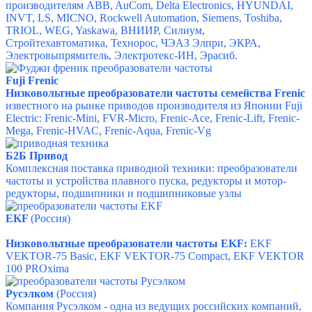
производителям ABB, AuСom, Delta Electronics, HYUNDAI,
INVT, LS, MICNO, Rockwell Automation, Siemens, Toshiba,
TRIOL, WEG, Yaskawa, ВНИИР, Силиум,
Стройтехавтоматика, Технорос, ЧЭАЗ Элпри, ЭКРА,
Электровыпрямитель, Электротекс-ИН, Эрасиб.
Fuji Frenic
Низковольтные преобразователи частоты семейства Frenic
известного на рынке приводов производителя из Японии Fuji
Electric: Frenic-Mini, FVR-Micro, Frenic-Ace, Frenic-Lift, Frenic-
Mega, Frenic-HVAC, Frenic-Aqua, Frenic-Vg
Б2Б Привод
Комплексная поставка приводной техники: преобразователи
частоты и устройства плавного пуска, редукторы и мотор-
редукторы, подшипники и подшипниковые узлы
EKF
(Россия)
Низковольтные преобразователи частоты EKF:
EKF
VEKTOR-75 Basic,
EKF VEKTOR-75 Compact,
EKF
VEKTOR
100 PROxima
Русэлком
(Россия)
Компания Русэлком - одна из ведущих российских компаний,