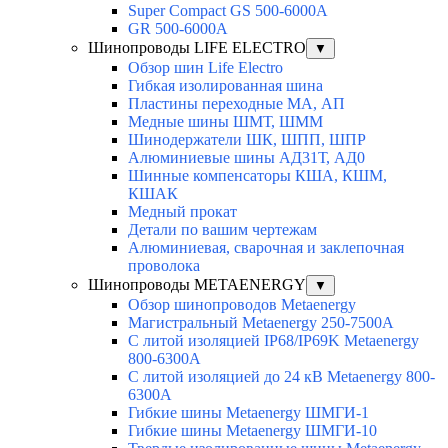
Super Compact GS 500-6000A
GR 500-6000A
Шинопроводы LIFE ELECTRO
▼
Обзор шин Life Electro
Гибкая изолированная шина
Пластины переходные МА, АП
Медные шины ШМТ, ШММ
Шинодержатели ШК, ШПП, ШПР
Алюминиевые шины АД31Т, АД0
Шинные компенсаторы КША, КШМ,
КШАК
Медный прокат
Детали по вашим чертежам
Алюминиевая, cварочная и заклепочная
проволока
Шинопроводы METAENERGY
▼
Обзор шинопроводов Metaenergy
Магистральный Metaenergy 250-7500A
С литой изоляцией IP68/IP69K Metaenergy
800-6300A
С литой изоляцией до 24 кВ Metaenergy 800-
6300A
Гибкие шины Metaenergy ШМГИ-1
Гибкие шины Metaenergy ШМГИ-10