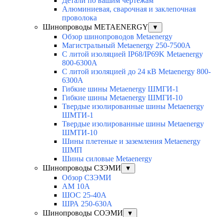
Детали по вашим чертежам
Алюминиевая, cварочная и заклепочная
проволока
Шинопроводы METAENERGY
▼
Обзор шинопроводов Metaenergy
Магистральный Metaenergy 250-7500A
С литой изоляцией IP68/IP69K Metaenergy
800-6300A
С литой изоляцией до 24 кВ Metaenergy 800-
6300A
Гибкие шины Metaenergy ШМГИ-1
Гибкие шины Metaenergy ШМГИ-10
Твердые изолированные шины Metaenergy
ШМТИ-1
Твердые изолированные шины Metaenergy
ШМТИ-10
Шины плетеные и заземления Metaenergy
ШМП
Шины силовые Metaenergy
Шинопроводы СЗЭМИ
▼
Обзор СЗЭМИ
АМ 10А
ШОС 25-40А
ШРА 250-630А
Шинопроводы СОЭМИ
▼