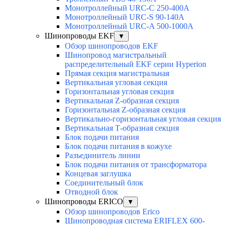
Монотроллейный URC-C 250-400A
Монотроллейный URC-S 90-140A
Монотроллейный URC-A 500-1000A
Шинопроводы EKF
▼
Обзор шинопроводов EKF
Шинопровод магистральный
распределительный EKF серии Hyperion
Прямая секция магистральная
Вертикальная угловая секция
Горизонтальная угловая секция
Вертикальная Z-образная секция
Горизонтальная Z-образная секция
Вертикально-горизонтальная угловая секция
Вертикальная Т-образная секция
Блок подачи питания
Блок подачи питания в кожухе
Разъединитель линии
Блок подачи питания от трансформатора
Концевая заглушка
Соединительный блок
Отводной блок
Шинопроводы ERICO
▼
Обзор шинопроводов Erico
Шинопроводная система ERIFLEX 600-