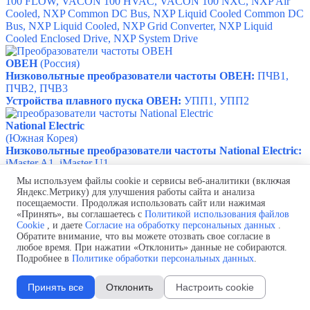
100 FLOW
,
VACON 100 HVAC
,
VACON 100 NXC
,
NXP Air
Cooled
,
NXP Common DC Bus
,
NXP Liquid Cooled Common DC
Bus
,
NXP Liquid Cooled
,
NXP Grid Converter
,
NXP Liquid
Cooled Enclosed Drive
,
NXP System Drive
ОВЕН
(Россия)
Низковольтные преобразователи частоты ОВЕН:
ПЧВ1,
ПЧВ2,
ПЧВ3
Устройства плавного пуска ОВЕН:
УПП1,
УПП2
National Electric
(Южная Корея)
Низковольтные преобразователи частоты
National Electric
:
iMaster A1, iMaster U1
Мы используем файлы cookie и сервисы веб-аналитики (включая
Яндекс.Метрику) для улучшения работы сайта и анализа
Производство и поставка шинных мостов.
посещаемости. Продолжая использовать сайт или нажимая
Проект бесплатно! Быстро и в
срок!
Монтаж "под ключ"!
«Принять», вы соглашаетесь с
Политикой использования файлов
Телефон:
+7 (843) 250-44-56
Cookie
, и даете
Согласие на обработку персональных данных
.
Почта:
Shm@selectprom.ru
Обратите внимание, что вы можете отозвать свое согласие в
Политика обработки персональных данных
любое время. При нажатии «Отклонить» данные не собираются.
Подробнее в
Политике обработки персональных данных
.
Согласие на обработку персональных данных
Политика использования файлов cookie
Изменить настройки cookie
Принять все
Отклонить
Настроить cookie
Назад к содержимому