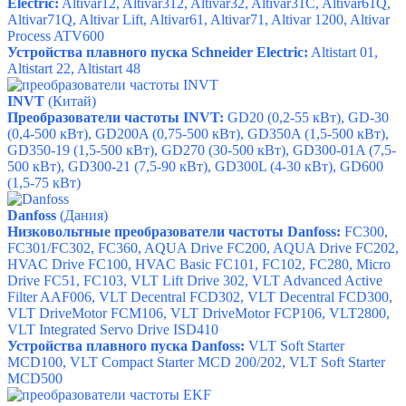
Electric
:
Altivar12
,
Altivar312
,
Altivar32
,
Altivar31C
,
Altivar61Q
,
Altivar71Q
,
Altivar Lift
,
Altivar61
,
Altivar71
,
Altivar 1200
,
Altivar
Process ATV600
Устройства плавного пуска
Schneider Electric
:
Altistart 01
,
Altistart 22
,
Altistart 48
INVT
(Китай)
Преобразователи частоты INVT:
GD20 (0,2-55 кВт), GD-30
(0,4-500 кВт), GD200A (0,75-500 кВт), GD350A (1,5-500 кВт),
GD350-19 (1,5-500 кВт), GD270 (30-500 кВт), GD300-01A (7,5-
500 кВт), GD300-21 (7,5-90 кВт), GD300L (4-30 кВт), GD600
(1,5-75 кВт)
Danfoss
(Дания)
Низковольтные преобразователи частоты Danfoss:
FC300,
FC301/FC302, FC360, AQUA Drive FC200, AQUA Drive FC202,
HVAC Drive FC100, HVAC Basic FC101, FC102, FC280, Micro
Drive FC51, FC103, VLT Lift Drive 302, VLT Advanced Active
Filter AAF006, VLT Decentral FCD302, VLT Decentral FCD300,
VLT DriveMotor FCM106, VLT DriveMotor FCP106, VLT2800,
VLT Integrated Servo Drive ISD410
Устройства плавного пуска Danfoss:
VLT Soft Starter
MCD100, VLT Compact Starter MCD 200/202, VLT Soft Starter
MCD500