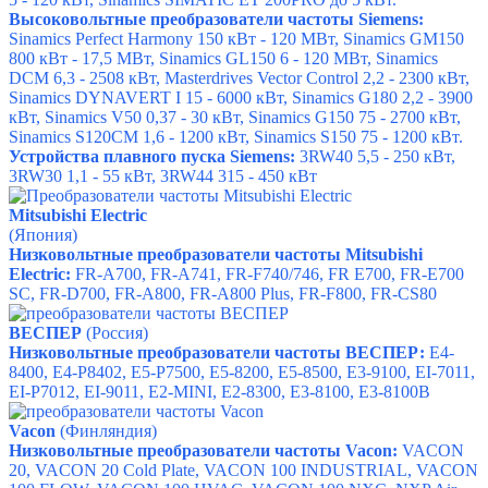
Высоковольтные преобразователи частоты Siemens:
Sinamics Perfect Harmony
150 кВт - 120 МВт,
Sinamics GM150
800 кВт - 17,5 МВт,
Sinamics GL150
6 - 120 МВт,
Sinamics
DCM
6,3 - 2508 кВт,
Masterdrives Vector Control
2,2 - 2300 кВт,
S
inamics DYNAVERT I
15 - 6000 кВт,
Sinamics G180
2,2 - 3900
кВт,
Sinamics V50
0,37 - 30 кВт,
Sinamics G150
75 - 2700 кВт,
Sinamics S120CM
1,6 - 1200 кВт,
Sinamics S150
75 - 1200 кВт.
Устройства плавного пуска Siemens:
3RW40
5,5 - 250 кВт,
3RW30
1,1 - 55 кВт, 3
RW44
315 - 450 кВт
Mitsubishi Electric
(Япония)
Низковольтные преобразователи частоты
Mitsubishi
Electric
:
FR-А700,
FR-А741,
FR-F740/746,
FR E700,
FR-E700
SC,
FR-D700,
FR-A800,
FR-A800 Plus,
FR-F800,
FR-CS80
ВЕСПЕР
(Россия)
Низковольтные преобразователи частоты ВЕСПЕР:
E4-
8400
,
E4-P8402
,
E5-P7500
,
E5-8200
,
E5-8500
,
E3-9100
,
EI-7011
,
EI-P7012
,
EI-9011
,
E2-MINI
,
E2-8300
,
E3-8100
,
E3-8100B
Vacon
(Финляндия)
Низковольтные преобразователи частоты Vacon:
VACON
20
,
VACON 20 Cold Plate
,
VACON 100 INDUSTRIAL
,
VACON