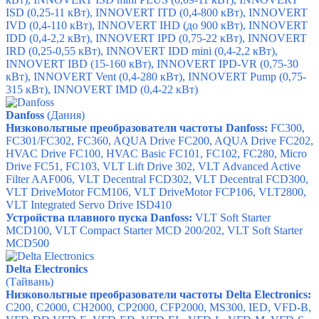
ISD (0,25-11 кВт), INNOVERT ITD (0,4-800 кВт), INNOVERT
IVD (0,4-110 кВт), INNOVERT IHD (до 900 кВт), INNOVERT
IDD (0,4-2,2 кВт), INNOVERT IPD (0,75-22 кВт), INNOVERT
IRD (0,25-0,55 кВт), INNOVERT IDD mini (0,4-2,2 кВт),
INNOVERT IBD (15-160 кВт), INNOVERT IPD-VR (0,75-30
кВт), INNOVERT Vent (0,4-280 кВт), INNOVERT Pump (0,75-
315 кВт), INNOVERT IMD (0,4-22 кВт)
Danfoss
(Дания)
Низковольтные преобразователи частоты Danfoss:
FC300
,
FC301/FC302
,
FC360,
AQUA Drive FC200,
AQUA Drive FC202
,
HVAC Drive FC100,
HVAC Basic FC101,
FC102
,
FC280
,
Micro
Drive FC51
,
FC103
,
VLT Lift Drive 302,
VLT Advanced Active
Filter AAF006,
VLT Decentral FCD302,
VLT Decentral FCD300,
VLT DriveMotor FCM106,
VLT DriveMotor FCP106,
VLT2800,
VLT Integrated Servo Drive ISD410
Устройства плавного пуска Danfoss:
VLT Soft Starter
MCD100,
VLT Compact Starter MCD 200/202
,
VLT Soft Starter
MCD500
Delta Electronics
(Тайвань)
Низковольтные преобразователи частоты D
elta Electronics
:
C200,
C2000,
CH2000,
CP2000,
CFP2000,
MS300,
IED,
VFD-B,