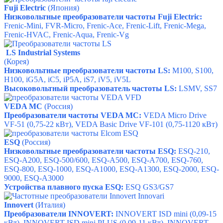
Fuji Electric
(Япония)
Низковольтные преобразователи частоты Fuji Electric:
Frenic-Mini, FVR-Micro, Frenic-Ace, Frenic-Lift, Frenic-Mega,
Frenic-HVAC, Frenic-Aqua, Frenic-Vg
LS Industrial Systems
(Корея)
Низковольтные преобразователи частоты LS:
M100, S100,
H100, iG5A, iC5, iР5А, iS7, iV5, iV5L
Высоковольтный преобразователь частоты LS:
LSMV, SS7
VEDA MC
(Россия)
Преобразователи частоты VEDA MC:
VEDA Micro Drive
VF-51 (0,75-22 кВт), VEDA Basic Drive VF-101 (0,75-1120 кВт)
ESQ
(Россия)
Низковольтные преобразователи частоты ESQ:
ESQ-210,
ESQ-A200,
ESQ-500/600,
ESQ-A500,
ESQ-A700,
ESQ-760,
ESQ-800,
ESQ-1000,
ESQ-A1000,
ESQ-A1300,
ESQ-2000,
ESQ-
9000,
ESQ-A3000
Устройства плавного пуска ESQ:
ESQ
GS3/GS7
Innovert
(Италия)
Преобразователи INNOVERT:
INNOVERT ISD mini (0,09-15
кВт), INNOVERT ISD mini PLUS (0,09-11 кВт), INNOVERT