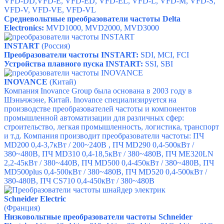
VFD-DD
,
VFD-E,
VFD-ED,
VFD-EL,
VFD-L,
VFD-M,
VFD-S,
VFD-V,
VFD-VE,
VFD-VL
Средневольтные преобразователи частоты
D
elta
Electronics
:
MVD1000,
MVD2000,
MVD3000
INSTART
(Россия)
Преобразователи частоты INSTART:
SDI
,
MCI
,
FCI
Устройства плавного пуска INSTART:
SSI
,
SBI
INOVANCE
(Китай)
Компания Inovance Group была основана в 2003 году в
Шэньчжэне, Китай. Inovance специализируется на
производстве преобразователей частоты и компонентов
промышленной автоматизации для различных сфер:
строительство, легкая промышленность, логистика, транспорт
и т.д. Компания производит преобразователи частоты:
ПЧ
MD200
0,4-3,7кВт / 200~240В ,
ПЧ MD290
0,4-500кВт /
380~480В,
ПЧ MD310
0,4-18,5кВт / 380~480В,
ПЧ ME320LN
2,2-45кВт / 380~440В,
ПЧ MD500
0,4-450кВт / 380~480В,
ПЧ
MD500plus
0,4-500кВт / 380~480В,
ПЧ MD520
0,4-500кВт /
380-480В,
ПЧ CS710
0,4-450кВт / 380~480В
Schneider Electric
(Франция)
Низковольтные преобразователи частоты
Schneider