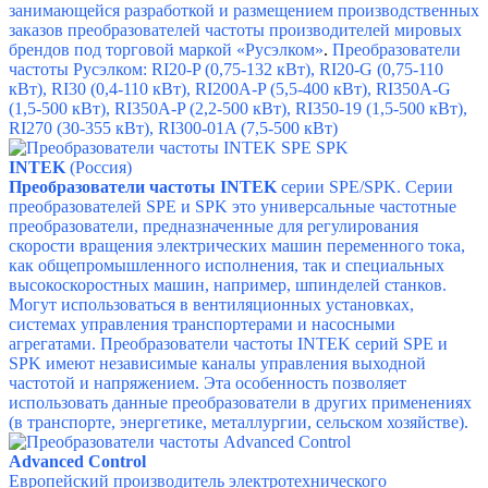
занимающейся разработкой и размещением
производственных
заказов преобразователей частоты производителей мировых
брендов под торговой маркой «Русэлком»
.
Преобразователи
частоты Русэлком: RI20-P (0,75-132 кВт), RI20-G (0,75-110
кВт), RI30 (0,4-110 кВт), RI200A-P (5,5-400 кВт), RI350A-G
(1,5-500 кВт), RI350A-P (2,2-500 кВт), RI350-19 (1,5-500 кВт),
RI270 (30-355 кВт), RI300-01A (7,5-500 кВт)
INTEK
(Россия)
Преобразователи частоты INTEK
серии SPE/SPK. Серии
преобразователей
SPE и SPK это универсальные частотные
преобразователи, предназначенные для регулирования
скорости вращения электрических машин переменного тока,
как общепромышленного исполнения, так и специальных
высокоскоростных машин, например, шпинделей станков.
Могут использоваться в вентиляционных установках,
системах управления транспортерами и насосными
агрегатами. Преобразователи частоты INTEK серий SPE и
SPK имеют независимые каналы управления выходной
частотой и напряжением. Эта особенность позволяет
использовать данные преобразователи в других применениях
(в транспорте, энергетике, металлургии, сельском хозяйстве).
Advanced Control
Европейский производитель электротехнического