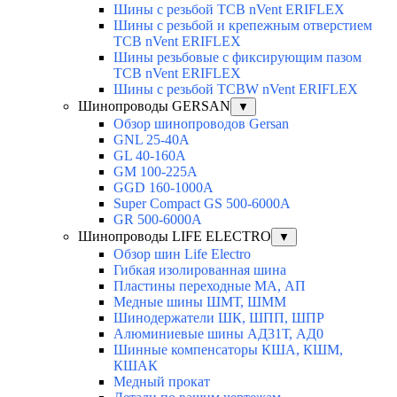
Шины с резьбой TCB nVent ERIFLEX
Шины с резьбой и крепежным отверстием
TCB nVent ERIFLEX
Шины резьбовые с фиксирующим пазом
TCB nVent ERIFLEX
Шины с резьбой TCBW nVent ERIFLEX
Шинопроводы GERSAN
▼
Обзор шинопроводов Gersan
GNL 25-40A
GL 40-160A
GM 100-225A
GGD 160-1000A
Super Compact GS 500-6000A
GR 500-6000A
Шинопроводы LIFE ELECTRO
▼
Обзор шин Life Electro
Гибкая изолированная шина
Пластины переходные МА, АП
Медные шины ШМТ, ШММ
Шинодержатели ШК, ШПП, ШПР
Алюминиевые шины АД31Т, АД0
Шинные компенсаторы КША, КШМ,
КШАК
Медный прокат