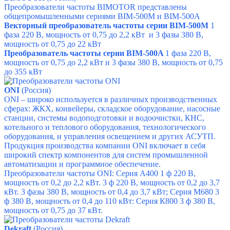
Преобразователи частоты BIMOTOR представлены
общепромышленными сериями BIM-500М и
BIM-500A
Векторный преобразователь частоты серии BIM-500M
1
фаза 220 В, мощность от 0,75 до 2,2 кВт и
3 фазы 380 В,
мощность от 0,75 до 22 кВт
Преобразователь частоты серии BIM-500A
1 фаза 220 В,
мощность от 0,75 до 2,2 кВт и
3 фазы 380 В, мощность от 0,75
до 355 кВт
ONI
(Россия)
ONI – широко используется в различных производственных
сферах: ЖКХ, конвейеры, складское оборудование, насосные
станции, системы водоподготовки и водоочистки, КНС,
котельного и теплового оборудования, технологического
оборудования, и управления освещением и других АСУТП.
Продукция производства компании ONI включает в себя
широкий спектр компонентов для систем промышленной
автоматизации и программное обеспечение.
Преобразователи частоты ONI:
Серия А400 1 ф 220 В,
мощность от 0,2 до 2,2 кВт. 3 ф 220 В, мощность от 0,2 до 3,7
кВт. 3 фазы 380 В, мощность от 0,4 до 3,7 кВт;
Серия М680 3
ф 380 В, мощность от 0,4 до 110 кВт:
Серия К800 3 ф 380 В,
мощность от 0,75 до 37 кВт.
Dekraft
(Россия)