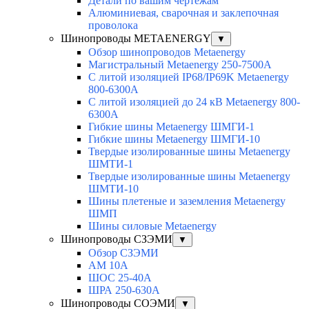
Детали по вашим чертежам
Алюминиевая, cварочная и заклепочная
проволока
Шинопроводы METAENERGY
▼
Обзор шинопроводов Metaenergy
Магистральный Metaenergy 250-7500A
С литой изоляцией IP68/IP69K Metaenergy
800-6300A
С литой изоляцией до 24 кВ Metaenergy 800-
6300A
Гибкие шины Metaenergy ШМГИ-1
Гибкие шины Metaenergy ШМГИ-10
Твердые изолированные шины Metaenergy
ШМТИ-1
Твердые изолированные шины Metaenergy
ШМТИ-10
Шины плетеные и заземления Metaenergy
ШМП
Шины силовые Metaenergy
Шинопроводы СЗЭМИ
▼
Обзор СЗЭМИ
АМ 10А
ШОС 25-40А
ШРА 250-630А
Шинопроводы СОЭМИ
▼