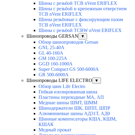
Шины с резьбой TCB nVent ERIFLEX
Шины с резьбой и крепежным отверстием
TCB nVent ERIFLEX
Шины резьбовые с фиксирующим пазом
TCB nVent ERIFLEX
Шины с резьбой TCBW nVent ERIFLEX
Шинопроводы GERSAN
▼
Обзор шинопроводов Gersan
GNL 25-40A
GL 40-160A
GM 100-225A
GGD 160-1000A
Super Compact GS 500-6000A
GR 500-6000A
Шинопроводы LIFE ELECTRO
▼
Обзор шин Life Electro
Гибкая изолированная шина
Пластины переходные МА, АП
Медные шины ШМТ, ШММ
Шинодержатели ШК, ШПП, ШПР
Алюминиевые шины АД31Т, АД0
Шинные компенсаторы КША, КШМ,
КШАК
Медный прокат