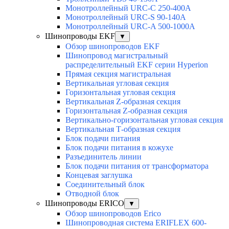
Монотроллейный URC-C 250-400A
Монотроллейный URC-S 90-140A
Монотроллейный URC-A 500-1000A
Шинопроводы EKF
▼
Обзор шинопроводов EKF
Шинопровод магистральный
распределительный EKF серии Hyperion
Прямая секция магистральная
Вертикальная угловая секция
Горизонтальная угловая секция
Вертикальная Z-образная секция
Горизонтальная Z-образная секция
Вертикально-горизонтальная угловая секция
Вертикальная Т-образная секция
Блок подачи питания
Блок подачи питания в кожухе
Разъединитель линии
Блок подачи питания от трансформатора
Концевая заглушка
Соединительный блок
Отводной блок
Шинопроводы ERICO
▼
Обзор шинопроводов Erico
Шинопроводная система ERIFLEX 600-