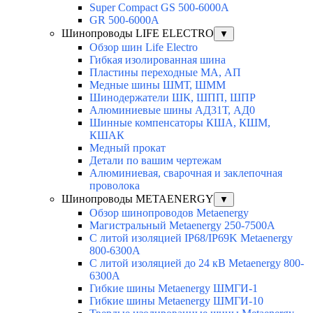
Super Compact GS 500-6000A
GR 500-6000A
Шинопроводы LIFE ELECTRO
▼
Обзор шин Life Electro
Гибкая изолированная шина
Пластины переходные МА, АП
Медные шины ШМТ, ШММ
Шинодержатели ШК, ШПП, ШПР
Алюминиевые шины АД31Т, АД0
Шинные компенсаторы КША, КШМ,
КШАК
Медный прокат
Детали по вашим чертежам
Алюминиевая, cварочная и заклепочная
проволока
Шинопроводы METAENERGY
▼
Обзор шинопроводов Metaenergy
Магистральный Metaenergy 250-7500A
С литой изоляцией IP68/IP69K Metaenergy
800-6300A
С литой изоляцией до 24 кВ Metaenergy 800-
6300A
Гибкие шины Metaenergy ШМГИ-1
Гибкие шины Metaenergy ШМГИ-10