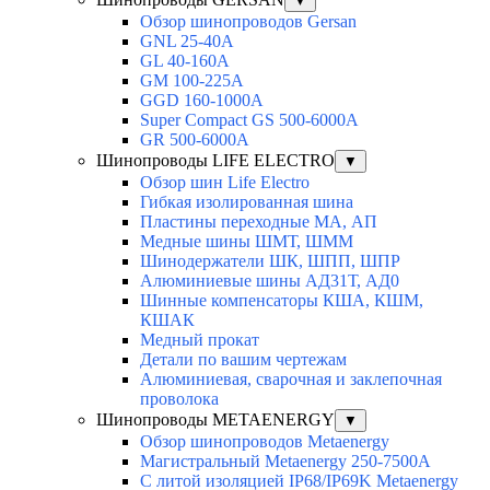
▼
Обзор шинопроводов Gersan
GNL 25-40A
GL 40-160A
GM 100-225A
GGD 160-1000A
Super Compact GS 500-6000A
GR 500-6000A
Шинопроводы LIFE ELECTRO
▼
Обзор шин Life Electro
Гибкая изолированная шина
Пластины переходные МА, АП
Медные шины ШМТ, ШММ
Шинодержатели ШК, ШПП, ШПР
Алюминиевые шины АД31Т, АД0
Шинные компенсаторы КША, КШМ,
КШАК
Медный прокат
Детали по вашим чертежам
Алюминиевая, cварочная и заклепочная
проволока
Шинопроводы METAENERGY
▼
Обзор шинопроводов Metaenergy
Магистральный Metaenergy 250-7500A
С литой изоляцией IP68/IP69K Metaenergy