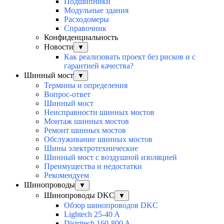
Подшипники
Модульные здания
Расходомеры
Справочник
Конфиденциальность
Новости
▼
Как реализовать проект без рисков и с
гарантией качества?
Шинный мост
▼
Термины и определения
Вопрос-ответ
Шинный мост
Неисправности шинных мостов
Монтаж шинных мостов
Ремонт шинных мостов
Обслуживание шинных мостов
Шины электротехнические
Шинный мост с воздушной изоляцией
Преимущества и недостатки
Рекомендуем
Шинопроводы
▼
Шинопроводы DKC
▼
Обзор шинопроводов DKC
Lightech 25-40 A
Distritech 160-800 A