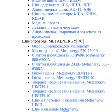
Медные шины ШМТ, ШММ
Шинодержатели ШК, ШПП, ШПР
Алюминиевые шины АД31Т, АД0
Шинные компенсаторы КША, КШМ,
КШАК
Медный прокат
Детали по вашим чертежам
Алюминиевая, cварочная и заклепочная
проволока
Шинопроводы METAENERGY
▼
Обзор шинопроводов Metaenergy
Магистральный Metaenergy 250-7500A
С литой изоляцией IP68/IP69K Metaenergy
800-6300A
С литой изоляцией до 24 кВ Metaenergy 800-
6300A
Гибкие шины Metaenergy ШМГИ-1
Гибкие шины Metaenergy ШМГИ-10
Твердые изолированные шины Metaenergy
ШМТИ-1
Твердые изолированные шины Metaenergy
ШМТИ-10
Шины плетеные и заземления Metaenergy
ШМП
Шины силовые Metaenergy