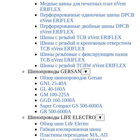
Медные шины для печатных плат nVent
ERIFLEX
Перфорированные одиночные шины DPCB
nVent ERIFLEX
Перфорированные двойные шины DPCB
nVent ERIFLEX
Шины с резьбой TCB nVent ERIFLEX
Шины с резьбой и крепежным отверстием
TCB nVent ERIFLEX
Шины резьбовые с фиксирующим пазом
TCB nVent ERIFLEX
Шины с резьбой TCBW nVent ERIFLEX
Шинопроводы GERSAN
▼
Обзор шинопроводов Gersan
GNL 25-40A
GL 40-160A
GM 100-225A
GGD 160-1000A
Super Compact GS 500-6000A
GR 500-6000A
Шинопроводы LIFE ELECTRO
▼
Обзор шин Life Electro
Гибкая изолированная шина
Пластины переходные МА, АП