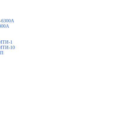
0-6300A
6300A
ШМТИ-1
ШМТИ-10
МП