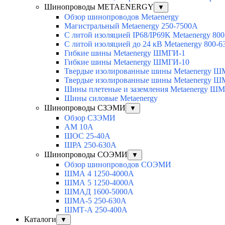
Шинопроводы METAENERGY
▼
Обзор шинопроводов Metaenergy
Магистральный Metaenergy 250-7500A
С литой изоляцией IP68/IP69K Metaenergy 80
С литой изоляцией до 24 кВ Metaenergy 800-
Гибкие шины Metaenergy ШМГИ-1
Гибкие шины Metaenergy ШМГИ-10
Твердые изолированные шины Metaenergy 
Твердые изолированные шины Metaenergy 
Шины плетеные и заземления Metaenergy Ш
Шины силовые Metaenergy
Шинопроводы СЗЭМИ
▼
Обзор СЗЭМИ
АМ 10А
ШОС 25-40А
ШРА 250-630А
Шинопроводы СОЭМИ
▼
Обзор шинопроводов СОЭМИ
ШМА 4 1250-4000А
ШМА 5 1250-4000А
ШМАД 1600-5000А
ШМА-5 250-630А
ШМТ-А 250-400А
Каталоги
▼