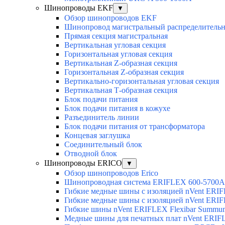
Шинопроводы EKF
▼
Обзор шинопроводов EKF
Шинопровод магистральный распределительн
Прямая секция магистральная
Вертикальная угловая секция
Горизонтальная угловая секция
Вертикальная Z-образная секция
Горизонтальная Z-образная секция
Вертикально-горизонтальная угловая секция
Вертикальная Т-образная секция
Блок подачи питания
Блок подачи питания в кожухе
Разъединитель линии
Блок подачи питания от трансформатора
Концевая заглушка
Соединительный блок
Отводной блок
Шинопроводы ERICO
▼
Обзор шинопроводов Erico
Шинопроводная система ERIFLEX 600-5700A
Гибкие медные шины с изоляцией nVent ERI
Гибкие медные шины с изоляцией nVent ERIF
Гибкие шины nVent ERIFLEX Flexibar Summu
Медные шины для печатных плат nVent ERI