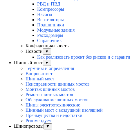
РВД и ПВД
Компрессоры
Насосы
Вентиляторы
Подшипники
Модульные здания
Расходомеры
Справочник
Конфиденциальность
Новости
▼
Как реализовать проект без рисков и с гарант
Шинный мост
▼
Термины и определения
Вопрос-ответ
Шинный мост
Неисправности шинных мостов
Монтаж шинных мостов
Ремонт шинных мостов
Обслуживание шинных мостов
Шины электротехнические
Шинный мост с воздушной изоляцией
Преимущества и недостатки
Рекомендуем
Шинопроводы
▼