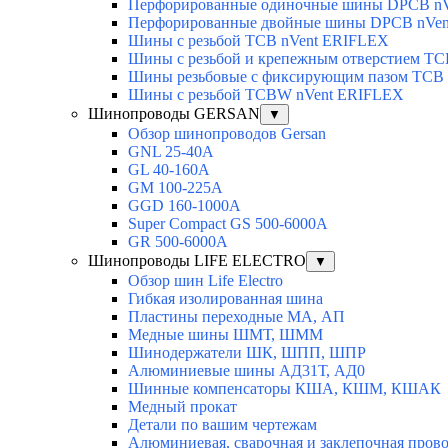
Перфорированные одиночные шины DPCB n
Перфорированные двойные шины DPCB nVe
Шины с резьбой TCB nVent ERIFLEX
Шины с резьбой и крепежным отверстием TC
Шины резьбовые с фиксирующим пазом TCB
Шины с резьбой TCBW nVent ERIFLEX
Шинопроводы GERSAN
▼
Обзор шинопроводов Gersan
GNL 25-40A
GL 40-160A
GM 100-225A
GGD 160-1000A
Super Compact GS 500-6000A
GR 500-6000A
Шинопроводы LIFE ELECTRO
▼
Обзор шин Life Electro
Гибкая изолированная шина
Пластины переходные МА, АП
Медные шины ШМТ, ШММ
Шинодержатели ШК, ШПП, ШПР
Алюминиевые шины АД31Т, АД0
Шинные компенсаторы КША, КШМ, КШАК
Медный прокат
Детали по вашим чертежам
Алюминиевая, cварочная и заклепочная пров