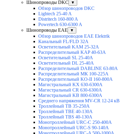
Шинопроводы DKC
▼
Обзор шинопроводов DKC
Lightech 25-40 A
Distritech 160-800 A
Powertech 630-6300 A
Шинопроводы EAE
▼
Обзор шинопроводов EAE Elektrik
Канальный FL/FLD 32A
Осветительный KAM 25-32А
Распределительный KAP 40-63A
Осветительный SL 25-40А
Осветительный DL 25-40А
Распределительный DABLINE 63-80A
Распределительный МК 100-225А
Распределительный KO-II 160-800А
Магистральный KX 630-6300А
Магистральный CR 630-6300А
Магистральный KB 800-6300А
Среднего напряжения MV-CR 12-24 кВ
Троллейный TB 35-250A
Троллейный TBE 40-130A
Троллейный TBS 40-130A
Монотроллейный URC-C 250-400A
Монотроллейный URC-S 90-140A
Монотроллейный URC-A 500-1000A